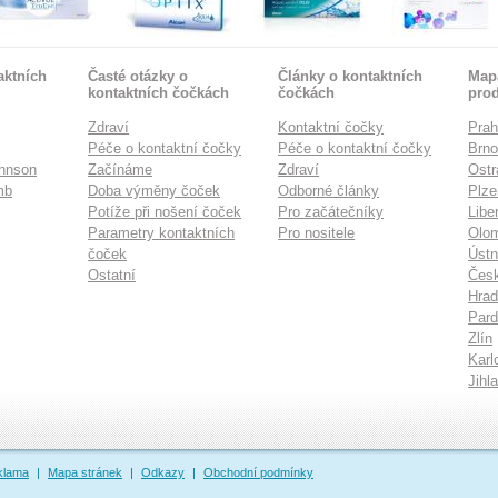
aktních
Časté otázky o
Články o kontaktních
Mapa
kontaktních čočkách
čočkách
pro
Zdraví
Kontaktní čočky
Pra
Péče o kontaktní čočky
Péče o kontaktní čočky
Brn
hnson
Začínáme
Zdraví
Ostr
mb
Doba výměny čoček
Odborné články
Plze
Potíže při nošení čoček
Pro začátečníky
Libe
Parametry kontaktních
Pro nositele
Olo
čoček
Ústn
Ostatní
Česk
Hrad
Pard
Zlín
Karl
Jihl
klama
|
Mapa stránek
|
Odkazy
|
Obchodní podmínky