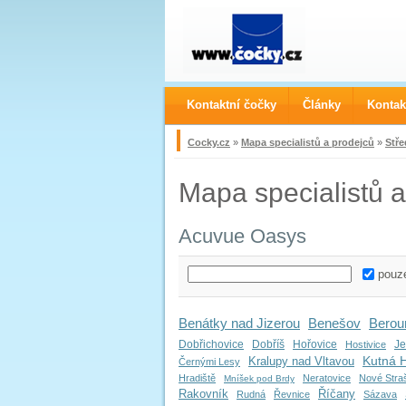
Kontaktní čočky
Články
Kontak
Cocky.cz
»
Mapa specialistů a prodejců
»
Stře
Mapa specialistů a
Acuvue Oasys
pouze
Benátky nad Jizerou
Benešov
Berou
Dobřichovice
Dobříš
Hořovice
Je
Hostivice
Kutná 
Kralupy nad Vltavou
Černými Lesy
Hradiště
Neratovice
Nové Stra
Mníšek pod Brdy
Rakovník
Říčany
Rudná
Řevnice
Sázava