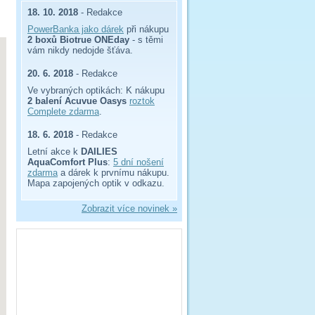
18. 10. 2018
- Redakce
PowerBanka jako dárek
při nákupu
2 boxů Biotrue ONEday
- s těmi
vám nikdy nedojde šťáva.
20. 6. 2018
- Redakce
Ve vybraných optikách: K nákupu
2 balení Acuvue Oasys
roztok
Complete zdarma
.
18. 6. 2018
- Redakce
Letní akce k
DAILIES
AquaComfort Plus
:
5 dní nošení
zdarma
a dárek k prvnímu nákupu.
Mapa zapojených optik v odkazu.
Zobrazit více novinek »