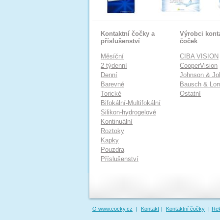
Kontaktní čočky a
Výrobci kont
příslušenství
čoček
Měsíční
CIBA VISION
2 týdenní
CooperVision
Denní
Johnson & Jo
Barevné
Bausch & Lo
Torické
Ostatní
Bifokální-Multifokální
Silikon-hydrogelové
Kontinuální
Roztoky
Kapky
Pouzdra
Příslušenství
O www.cocky.cz
|
Kontakt
|
Kontaktní čočky
|
Re