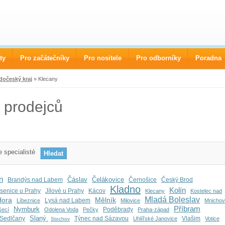
ty
Pro začátečníky
Pro nositele
Pro odborníky
Poradna
dočeský kraj
» Klecany
 prodejců
 specialisté
n
Čáslav
Čelákovice
Brandýs nad Labem
Černošice
Český Brod
Kladno
Kolín
senice u Prahy
Jílové u Prahy
Kácov
Klecany
Kostelec nad
Mladá Boleslav
Hora
Mělník
Lysá nad Labem
Líbeznice
Milovice
Mnicho
Příbram
Nymburk
Poděbrady
šecí
Odolena Voda
Pečky
Praha-západ
Slaný
Sedlčany
Týnec nad Sázavou
Vlašim
Uhlířské Janovice
Votice
Stochov