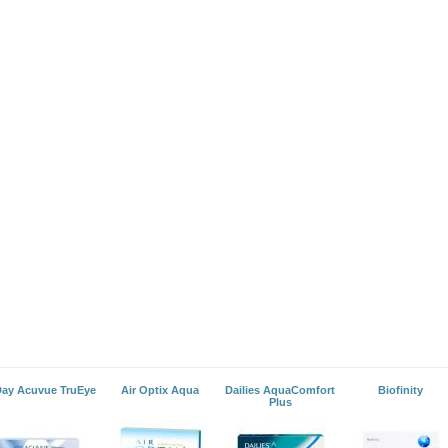
Day Acuvue TruEye
Air Optix Aqua
Dailies AquaComfort
Biofinity
Plus