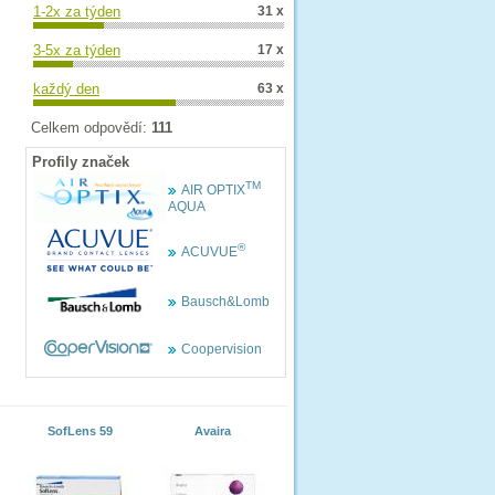
1-2x za týden
31 x
3-5x za týden
17 x
každý den
63 x
Celkem odpovědí:
111
Profily značek
TM
AIR OPTIX
AQUA
®
ACUVUE
Bausch&Lomb
Coopervision
SofLens 59
Avaira