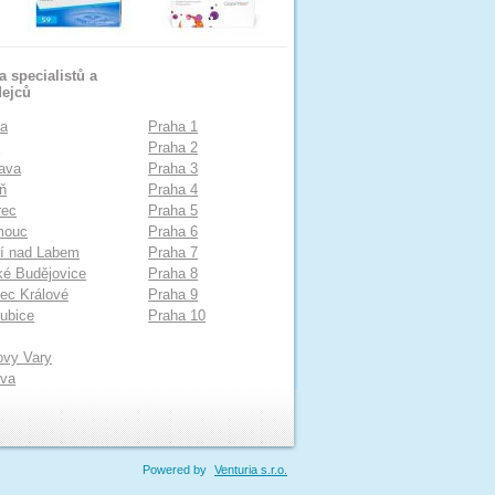
 specialistů a
dejců
ha
Praha 1
o
Praha 2
ava
Praha 3
ň
Praha 4
rec
Praha 5
mouc
Praha 6
í nad Labem
Praha 7
é Budějovice
Praha 8
ec Králové
Praha 9
ubice
Praha 10
ovy Vary
ava
Powered by
Venturia s.r.o.