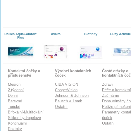
Dailies AquaComfort
Avaira
Biofinity
1-Day Acuvue
Plus
Kontaktní čočky a
Výrobci kontaktních
Časté otázky o
příslušenství
čoček
kontaktních čo
Měsíční
CIBA VISION
Zdraví
2 týdenní
CooperVision
Péče o kontaktn
Denní
Johnson & Johnson
Začínáme
Barevné
Bausch & Lomb
Doba výměny čo
Torické
Ostatní
Potíže při nošen
Bifokální-Multifokální
Parametry konta
Silikon-hydrogelové
čoček
Kontinuální
Ostatní
Roztoky