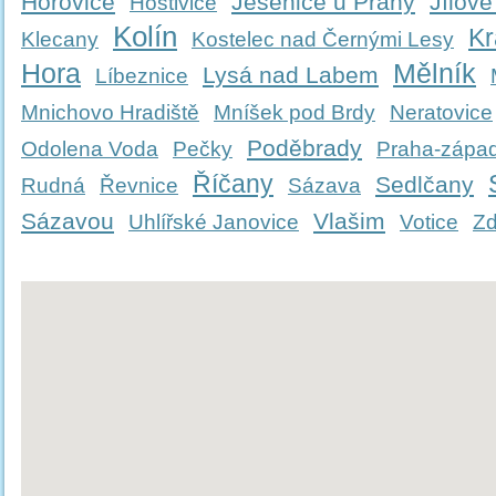
Hořovice
Jesenice u Prahy
Jílové
Hostivice
Kolín
Kr
Klecany
Kostelec nad Černými Lesy
Hora
Mělník
Lysá nad Labem
Líbeznice
Mnichovo Hradiště
Mníšek pod Brdy
Neratovice
Poděbrady
Odolena Voda
Pečky
Praha-zápa
Říčany
Sedlčany
Rudná
Řevnice
Sázava
Sázavou
Vlašim
Uhlířské Janovice
Votice
Zd