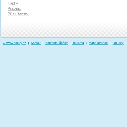
Kapky
Pouzdra
Příslušenství
O www.cocky.cz
|
Kontakt
|
Kontaktní čočky
|
Reklama
|
Mapa stránek
|
Odkazy
|