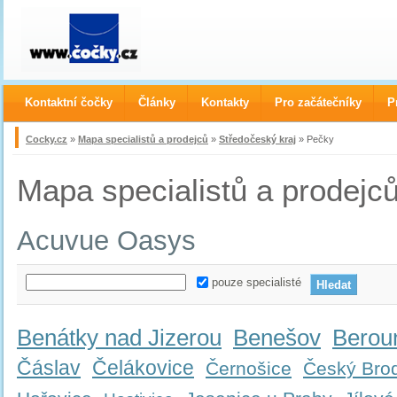
Kontaktní čočky
Články
Kontakty
Pro začátečníky
P
Cocky.cz
»
Mapa specialistů a prodejců
»
Středočeský kraj
» Pečky
Mapa specialistů a prodejc
Acuvue Oasys
pouze specialisté
Benátky nad Jizerou
Benešov
Berou
Čáslav
Čelákovice
Černošice
Český Bro