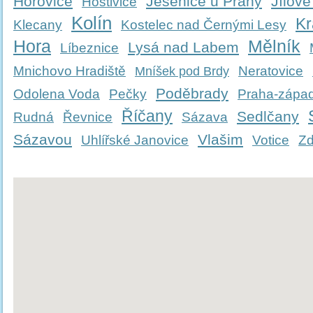
Hořovice
Jesenice u Prahy
Jílové
Hostivice
Kolín
Kr
Klecany
Kostelec nad Černými Lesy
Hora
Mělník
Lysá nad Labem
Líbeznice
Mnichovo Hradiště
Neratovice
Mníšek pod Brdy
Poděbrady
Odolena Voda
Pečky
Praha-zápa
Říčany
Sedlčany
Rudná
Řevnice
Sázava
Sázavou
Vlašim
Uhlířské Janovice
Votice
Zd