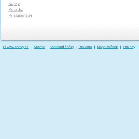
Kapky
Pouzdra
Příslušenství
O www.cocky.cz
|
Kontakt
|
Kontaktní čočky
|
Reklama
|
Mapa stránek
|
Odkazy
|