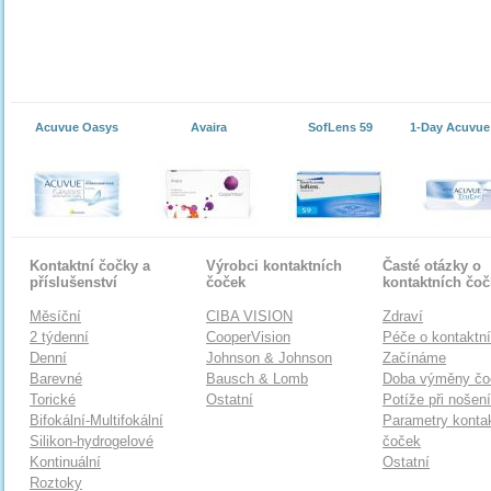
Acuvue Oasys
Avaira
SofLens 59
1-Day Acuvue
Kontaktní čočky a
Výrobci kontaktních
Časté otázky o
příslušenství
čoček
kontaktních čo
Měsíční
CIBA VISION
Zdraví
2 týdenní
CooperVision
Péče o kontaktn
Denní
Johnson & Johnson
Začínáme
Barevné
Bausch & Lomb
Doba výměny čo
Torické
Ostatní
Potíže při nošen
Bifokální-Multifokální
Parametry konta
Silikon-hydrogelové
čoček
Kontinuální
Ostatní
Roztoky