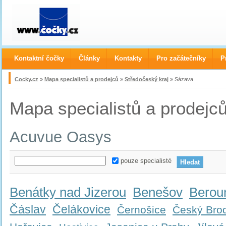
Kontaktní čočky
Články
Kontakty
Pro začátečníky
P
Cocky.cz
»
Mapa specialistů a prodejců
»
Středočeský kraj
» Sázava
Mapa specialistů a prodejc
Acuvue Oasys
pouze specialisté
Benátky nad Jizerou
Benešov
Berou
Čáslav
Čelákovice
Černošice
Český Bro