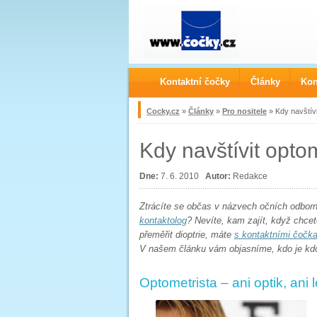
Kontaktní čočky
Články
Kon
Cocky.cz
»
Články
»
Pro nositele
» Kdy navštívi
Kdy navštívit opto
Dne:
7. 6. 2010
Autor:
Redakce
Ztrácíte se občas v názvech očních odborní
kontaktolog
? Nevíte, kam zajít, když chce
přeměřit dioptrie, máte
s kontaktními čočk
V našem článku vám objasníme, kdo je kdo 
Optometrista – ani optik, ani 