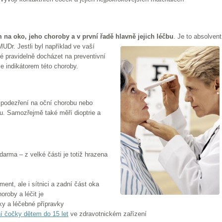
na oko, jeho choroby a v první řadě hlavně jejich léčbu
. Je to absolvent
MUDr. Jestli byl například ve vaší
ré pravidelně docházet na preventivní
je indikátorem této choroby.
podezření na oční chorobu nebo
u. Samozřejmě také měří dioptrie a
arma – z velké části je totiž hrazena
ment, ale i sítnici a zadní část oka
oroby a léčit je
ky a léčebné přípravky
ní čočky dětem do 15 let
ve zdravotnickém zařízení