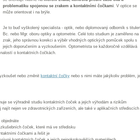
problematiku spojenou se zrakem a kontaktními čočkami
. V optice se
může orientovat i na brýle.
Je to buď vyškolený specialista - optik, nebo diplomovaný odborník s titul
Bc. nebo Mgr. oboru optiky a optometrie. Celé toto studium je zaměřeno na
zrak, jeho správnou korekci a výběr vhodných optických pomůcek spolu s
jejich doporučením a vyzkoušením. Optometrista se každoročně vzdělává
znalostí o kontaktních čočkách.
vyzkoušet nebo změnit
kontaktní čočky
nebo s nimi máte jakýkoliv problém, j
nuje se výhradně studiu kontaktních čoček a jejich výhodám a rizikům
j najít nejen ve zdravotnických zařízeních, ale také v aplikačních střediscích
e objednáte
zkušebních čoček, které má ve středisku
ntaktními čočkami a řešit je
vývoji kontaktních čoček a jejich nejpokrokovějších materiálech