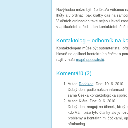
Nevýhodou může být, že lékaře většinou naj
lhůty a v ordinaci pak krátký čas na samot
V očních ordinacích také nejsou lékaři zá
v aplikačních střediscích kontaktních čoče
Kontaktolog – odborník na ko
Kontaktologem může být optomterista i of
hlavně na aplikaci kontaktních čoček a po
najít v naší
mapě specialistů
.
Komentářů (2)
Autor:
Redakce
, Dne: 10. 6. 2010
Dobrý den, podle našich informací m
sama Česká kontaktologická společn
Autor: Klára, Dne: 9. 6. 2010
Dobrý den, reaguji na článek, který 
kdo Vám píše tyto články ale je rozd
problémy a kontaktními čočkami, opto
oftalmolog