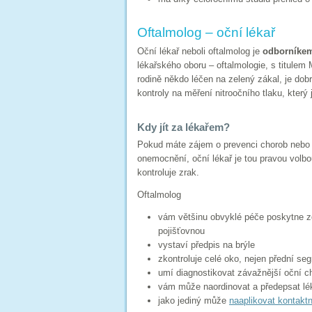
Oftalmolog – oční lékař
Oční lékař neboli oftalmolog je
odborníkem 
lékařského oboru – oftalmologie, s
titulem 
rodině někdo léčen na zelený zákal, je dob
kontroly na měření nitroočního tlaku, který 
Kdy jít za lékařem?
Pokud máte zájem o prevenci chorob nebo 
onemocnění, oční lékař je tou pravou volbo
kontroluje zrak.
Oftalmolog
vám většinu obvyklé péče poskytne zd
pojišťovnou
vystaví předpis na brýle
zkontroluje celé oko, nejen přední seg
umí diagnostikovat závažnější oční ch
vám může naordinovat a předepsat lé
jako jediný může
naaplikovat kontakt