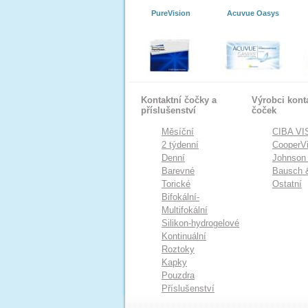
PureVision
Acuvue Oasys
Kontaktní čočky a
Výrobci kont
příslušenství
čoček
Měsíční
CIBA VI
2 týdenní
CooperVi
Denní
Johnson
Barevné
Bausch 
Torické
Ostatní
Bifokální-
Multifokální
Silikon-hydrogelové
Kontinuální
Roztoky
Kapky
Pouzdra
Příslušenství