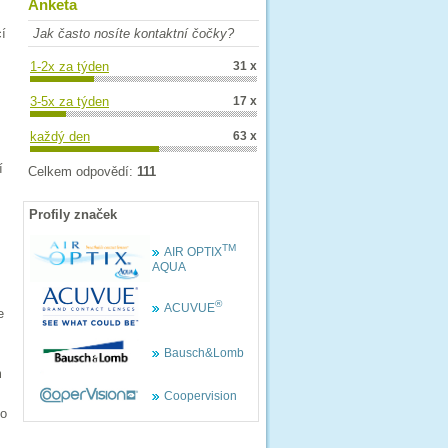
Anketa
cí
Jak často nosíte kontaktní čočky?
1-2x za týden
31 x
3-5x za týden
17 x
každý den
63 x
í
Celkem odpovědí:
111
Profily značek
TM
AIR OPTIX
AQUA
®
ACUVUE
e
Bausch&Lomb
m
Coopervision
ko