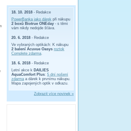
18. 10. 2018
- Redakce
PowerBanka jako dárek
při nákupu
2 boxů Biotrue ONEday
- s těmi
em
vám nikdy nedojde šťáva.
20. 6. 2018
- Redakce
Ve vybraných optikách: K nákupu
2 balení Acuvue Oasys
roztok
Complete zdarma
.
18. 6. 2018
- Redakce
Letní akce k
DAILIES
e
AquaComfort Plus
:
5 dní nošení
zdarma
a dárek k prvnímu nákupu.
Mapa zapojených optik v odkazu.
Zobrazit více novinek »