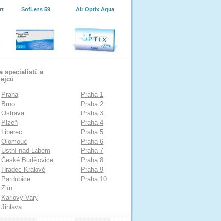
rt
SofLens 59
Air Optix Aqua
 specialistů a
dejců
Praha
Praha 1
Brno
Praha 2
Ostrava
Praha 3
Plzeň
Praha 4
Liberec
Praha 5
Olomouc
Praha 6
Ústní nad Labem
Praha 7
České Budějovice
Praha 8
Hradec Králové
Praha 9
Pardubice
Praha 10
Zlín
Karlovy Vary
Jihlava