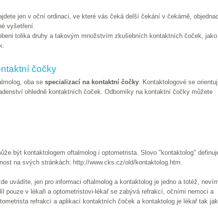
dete jen v oční ordinaci, ve které vás čeká delší čekání v čekárně, objedna
né vyšetření.
sobeni tolika druhy a takovým množstvím zkušebních kontaktních čoček, jako
k.
ntaktní čočky
talmolog, oba se
specializací na kontaktní čočky
. Kontaktologové se orientuj
radenství ohledně kontaktních čoček. Odborníky na kontaktní čočky můžete
ůže být kontaktologem oftalmolog i optometrista. Slovo "kontaktolog" definuj
ost na svých stránkách: http://www.cks.cz/old/kontaktolog.htm.
zde uvádíte, jen pro informaci oftalmolog a kontaktolog je jedno a totéž, neví
íl pouze v lékaři a optometristovi-lékař se zabývá refrakcí, očními nemoci a
metrista refrakcí a aplikací kontaktních čoček a kontaktolog je lékař tak ja