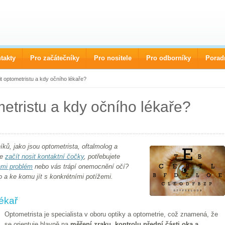
takty
Pro začátečníky
Pro nositele
Pro odborníky
Porad
t optometristu a kdy očního lékaře?
metristu a kdy očního lékaře?
ků, jako jsou optometrista, oftalmolog a
te
začít nosit kontaktní čočky
, potřebujete
ami problém
nebo vás trápí onemocnění očí?
a ke komu jít s konkrétními potížemi.
lékař
Optometrista je specialista v oboru optiky a optometrie, což znamená, že
se orientuje hlavně na
měření zraku, kontrolu přední části oka a