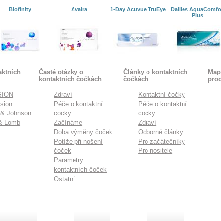
Biofinity
Avaira
1-Day Acuvue TruEye
Dailies AquaComfo
Plus
aktních
Časté otázky o
Články o kontaktních
Mapa
kontaktních čočkách
čočkách
pro
SION
Zdraví
Kontaktní čočky
sion
Péče o kontaktní
Péče o kontaktní
 & Johnson
čočky
čočky
& Lomb
Začínáme
Zdraví
Doba výměny čoček
Odborné články
Potíže při nošení
Pro začátečníky
čoček
Pro nositele
Parametry
kontaktních čoček
Ostatní