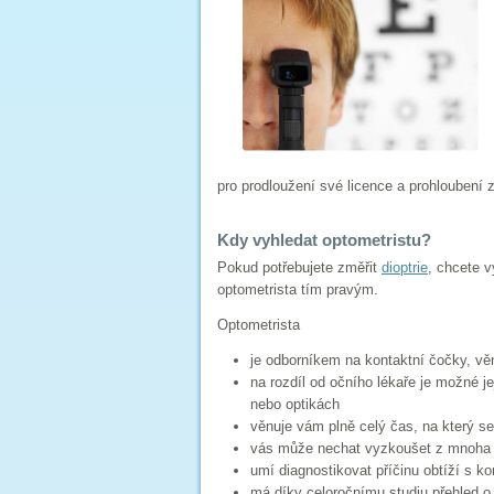
pro prodloužení své licence a prohloubení 
Kdy vyhledat optometristu?
Pokud potřebujete změřit
dioptrie
, chcete 
optometrista tím pravým.
Optometrista
je odborníkem na kontaktní čočky, vě
na rozdíl od očního lékaře je možné je
nebo optikách
věnuje vám plně celý čas, na který s
vás může nechat vyzkoušet z mnoha 
umí diagnostikovat příčinu obtíží s ko
má díky celoročnímu studiu přehled o 