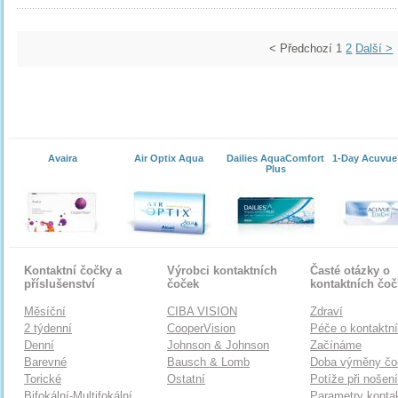
< Předchozí
1
2
Další >
Avaira
Air Optix Aqua
Dailies AquaComfort
1-Day Acuvue
Plus
Kontaktní čočky a
Výrobci kontaktních
Časté otázky o
příslušenství
čoček
kontaktních čo
Měsíční
CIBA VISION
Zdraví
2 týdenní
CooperVision
Péče o kontaktn
Denní
Johnson & Johnson
Začínáme
Barevné
Bausch & Lomb
Doba výměny čo
Torické
Ostatní
Potíže při nošen
Bifokální-Multifokální
Parametry konta