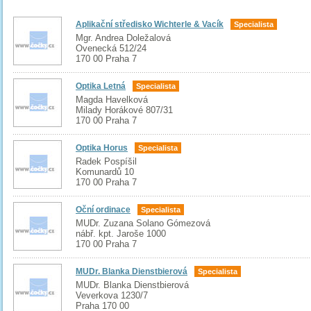
Aplikační středisko Wichterle & Vacík
Specialista
Mgr. Andrea Doležalová
Ovenecká 512/24
170 00 Praha 7
Optika Letná
Specialista
Magda Havelková
Milady Horákové 807/31
170 00 Praha 7
Optika Horus
Specialista
Radek Pospíšil
Komunardů 10
170 00 Praha 7
Oční ordinace
Specialista
MUDr. Zuzana Solano Gómezová
nábř. kpt. Jaroše 1000
170 00 Praha 7
MUDr. Blanka Dienstbierová
Specialista
MUDr. Blanka Dienstbierová
Veverkova 1230/7
Praha 170 00