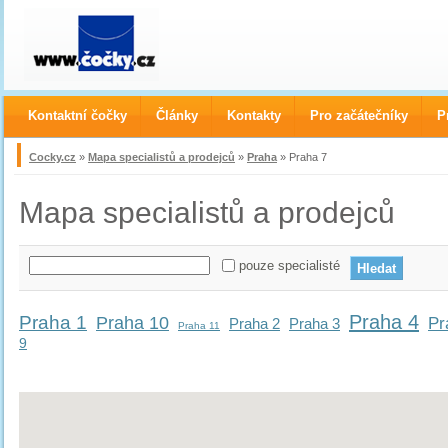
Kontaktní čočky
Články
Kontakty
Pro začátečníky
P
Cocky.cz
»
Mapa specialistů a prodejců
»
Praha
» Praha 7
Mapa specialistů a prodejců
pouze specialisté
Praha 4
Praha 1
Praha 10
Pr
Praha 2
Praha 3
Praha 11
9