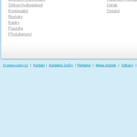
Silikon-hydrogelové
čoček
Kontinuální
Ostatní
Roztoky
Kapky
Pouzdra
Příslušenství
O www.cocky.cz
|
Kontakt
|
Kontaktní čočky
|
Reklama
|
Mapa stránek
|
Odkazy
|