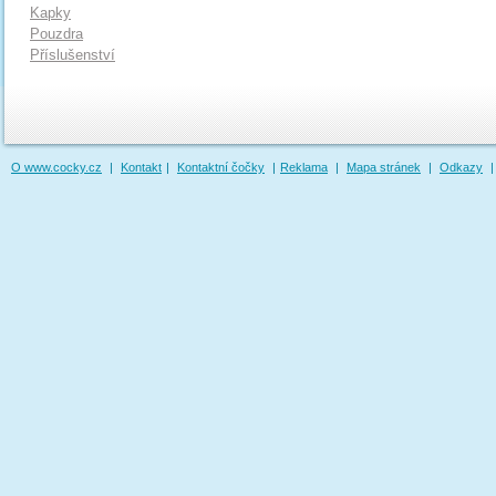
Kapky
Pouzdra
Příslušenství
O www.cocky.cz
|
Kontakt
|
Kontaktní čočky
|
Reklama
|
Mapa stránek
|
Odkazy
|