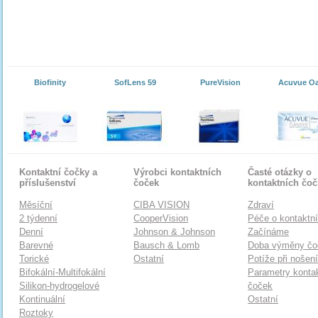
Biofinity
SofLens 59
PureVision
Acuvue O
Kontaktní čočky a
Výrobci kontaktních
Časté otázky o
příslušenství
čoček
kontaktních čo
Měsíční
CIBA VISION
Zdraví
2 týdenní
CooperVision
Péče o kontaktn
Denní
Johnson & Johnson
Začínáme
Barevné
Bausch & Lomb
Doba výměny čo
Torické
Ostatní
Potíže při nošen
Bifokální-Multifokální
Parametry konta
Silikon-hydrogelové
čoček
Kontinuální
Ostatní
Roztoky