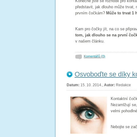
Konečně jste se rozhodli pro konta
představit, jak dlouho může trvat
prvním čočkám?
Může to trvat 1 
Kam pro čočky jít, na co se připra
tom, jak dlouho se na první čoč
v našem článku.
Komentářů (0)
Osvoboďte se díky k
Datum:
15. 10. 2014.,
Autor:
Redakce
Kontaktní čočk
Nezamlžují se, 
velmi pohodlné
Nebojte se zač