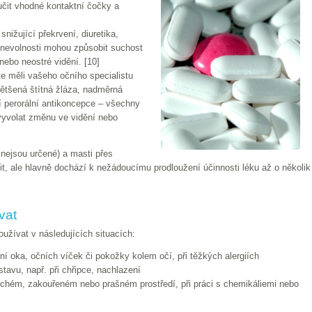
učit vhodné kontaktní čočky a
 snižující překrvení, diuretika,
ti nevolnosti mohou způsobit suchost
nebo neostré vidění. [10]
te měli vašeho očního specialistu
zvětšená štítná žláza, nadměrná
í perorální antikoncepce – všechny
vyvolat změnu ve vidění nebo
 nejsou určené) a masti přes
t, ale hlavně dochází k nežádoucímu prodloužení účinnosti léku až o několik
vat
užívat v následujících situacích:
ní oka, očních víček či pokožky kolem očí, při těžkých alergiích
tavu, např. při chřipce, nachlazení
chém, zakouřeném nebo prašném prostředí, při práci s chemikáliemi nebo