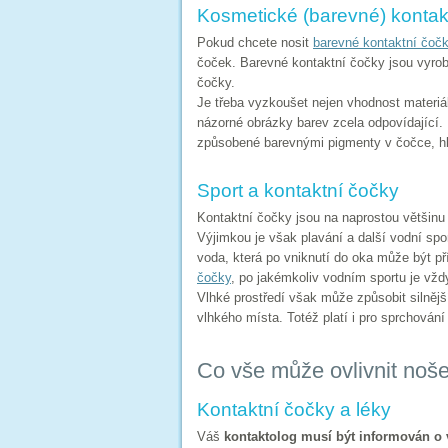
Kosmetické (barevné) kontak
Pokud chcete nosit
barevné kontaktní čoč
čoček. Barevné kontaktní čočky jsou vyroben
čočky.
Je třeba vyzkoušet nejen vhodnost materiá
názorné obrázky barev zcela odpovídající.
způsobené barevnými pigmenty v čočce, hl
Sport a kontaktní čočky
Kontaktní čočky jsou na naprostou většinu 
Výjimkou je však plavání a další vodní spo
voda, která po vniknutí do oka může být př
čočky
, po jakémkoliv vodním sportu je vž
Vlhké prostředí však může způsobit silnějš
vlhkého místa. Totéž platí i pro sprchování
Co vše může ovlivnit noše
Kontaktní čočky a léky
Váš
kontaktolog musí být informován o