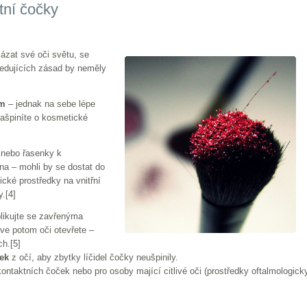
tní čočky
zat své oči světu, se
edujících zásad by neměly
ím
– jednak na sebe lépe
zašpiníte o kosmetické
 nebo řasenky k
kna – mohli by se dostat do
cké prostředky na vnitřní
y.[4]
plikujte se zavřenýma
rve potom oči otevřete –
ch.[5]
ček
z očí, aby zbytky líčidel čočky neušpinily.
kontaktních čoček nebo pro osoby mající citlivé oči (prostředky oftalmologick