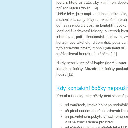
lécích
, které užíváte, aby vám mohl dopor
způsob jejich užívání. [9]
Určité léky, jako např. antihistaminika, léky
svalové relaxanty, léky na uklidnění a pro
očí, zvýšenou citlivost na kontaktní čočky 
Mezi další zdravotní faktory, o kterých bys
informovat, patří: těhotenství, cukrovka, 
konzumace alkoholu, držení diet, používán
tyto zdravotní změny mohou (ale nemusí) 
snášenlivosti kontaktních čoček.[11]
Nikdy neaplikujte oční kapky (které k tomu
kontaktní čočky. Můžete tím čočky poškodi
hodin. [12]
Kdy kontaktní čočky nepouží
Kontaktní čočky také někdy není vhodné po
při zánětech, infekcích nebo podráždě
při přechodném zhoršení zdravotního s
při pravidelném pobytu v nadměrně su
v silně znečištěném prostředí
při užívání některých očních léků [13]