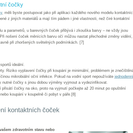
tní čočky
ky
, měli byste postupovat jako při aplikaci každého nového modelu kontaktní
é z jiných materiálů a mají tím pádem i jiné vlastnosti, než čiré kontaktní
lu a parametrů, u barevných čoček přibývá i zkouška barvy – ne vždy jsou
 Při nošení čoček měnících barvu očí můžou nastat přechodné změny vidění,
avně při zhoršených světelných podmínkách. [7]
sportů ideální.
rty. Riziko vyplavení čočky při koupání je minimální, problémem je znečištěn
íčinou mikrobiální oční infekce. Pokud na vodní sport nepoužíváte
jednodenn
dy nutné čočky s jinou dobou výměny vyjmout a vydezinfikovat.
í přisátí čočky na oko, proto na vyjmutí počkejte až 20 minut po opuštění
 nebo koupání v koupelně či pobyt v páře.[8]
ní kontaktních čoček
 vašem zdravotním stavu nebo