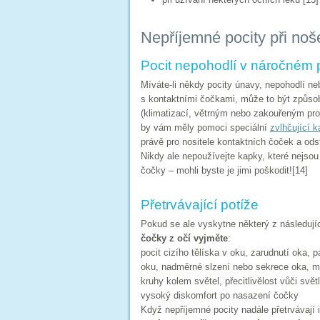
Nepříjemné pocity při noš
Pocit nepohodlí v náročném p
Míváte-li někdy pocity únavy, nepohodlí ne
s kontaktními čočkami, může to být způsob
(klimatizací, větrným nebo zakouřeným pro
by vám měly pomoci speciální
zvlhčující 
právě pro nositele kontaktních čoček a ods
Nikdy ale nepoužívejte kapky, které nejsou
čočky – mohli byste je jimi poškodit![14]
Přetrvávající potíže
Pokud se ale vyskytne některý z následují
čočky z očí vyjměte
:
pocit cizího tělíska v oku, zarudnutí oka, p
oku, nadměrné slzení nebo sekrece oka, m
kruhy kolem světel, přecitlivělost vůči svě
vysoký diskomfort po nasazení čočky
Když nepříjemné pocity nadále přetrvávají 