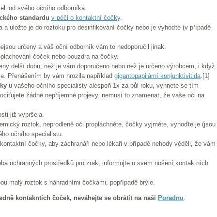
rželi od svého očního odborníka.
ckého standardu
v péči o kontaktní čočky
.
a uložte je do roztoku pro desinfikování čočky nebo je vyhoďte (v případě
ejsou určeny a váš oční odborník vám to nedoporučil jinak.
plachování čoček nebo pouzdra na čočky.
ny delší dobu, než je vám doporučeno nebo než je určeno výrobcem, i když
éle. Přenášením by vám hrozila například
gigantopapilární konjunktivitida
.[1]
dky
u vašeho očního specialisty alespoň 1x za půl roku, vyhnete se tím
iťujete žádné nepříjemné projevy, nemusí to znamenat, že vaše oči na
ti již vypršela.
mický roztok, neprodleně oči propláchněte, čočky vyjměte, vyhoďte je (jsou
ho očního specialistu.
kontaktní čočky, aby záchranáři nebo lékaři v případě nehody věděli, že vám
eba ochranných prostředků pro zrak, informujte o svém nošení kontaktních
bou malý roztok s náhradními čočkami, popřípadě brýle.
edně kontakntích čoček, neváhejte se obrátit na naši
Poradnu
.