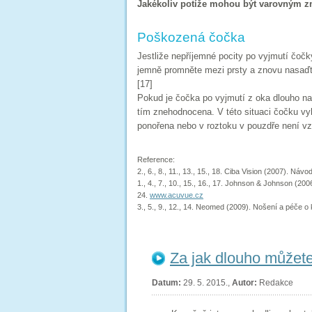
Jakékoliv potíže mohou být varovným 
Poškozená čočka
Jestliže nepříjemné pocity po vyjmutí čočk
jemně promněte mezi prsty a znovu nasaďte
[17]
Pokud je čočka po vyjmutí z oka dlouho na
tím znehodnocena. V této situaci čočku vyh
ponořena nebo v roztoku v pouzdře není vz
Reference:
2., 6., 8., 11., 13., 15., 18. Ciba Vision (2007). Náv
1., 4., 7., 10., 15., 16., 17. Johnson & Johnson (200
24.
www.acuvue.cz
3., 5., 9., 12., 14. Neomed (2009). Nošení a péče o 
Za jak dlouho můžete
Datum:
29. 5. 2015.,
Autor:
Redakce