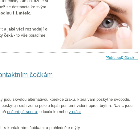
ktní čočky. Ale dokážete si
, než se dostanete ke svým
hodinu i 1 měsíc.
vit a
jaké věci rozhodují o
ky čeká
- to vše poradíme
Přečíst celý článek…
ontaktním čočkám
y jsou skvělou alternativou korekce zraku, která vám poskytne svobodu.
poskytují širší zorné pole a lepší periferní vidění oproti brýlím. Navíc jsou
 při
nošení při sportu
, odpočinku nebo
v práci
.
ít s kontaktními čočkami a prohlédněte mýty: