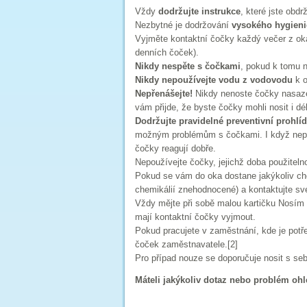
Vždy
dodržujte instrukce
, které jste obd
Nezbytné je dodržování
vysokého hygieni
Vyjměte kontaktní čočky každý večer z oka 
denních čoček).
Nikdy nespěte s čočkami
, pokud k tomu n
Nikdy nepoužívejte vodu z vodovodu
k o
Nepřenášejte!
Nikdy nenoste čočky nasaze
vám přijde, že byste čočky mohli nosit i d
Dodržujte pravidelné preventivní prohlí
možným problémům s čočkami. I když nepoc
čočky reagují dobře.
Nepoužívejte čočky, jejichž doba použitelnos
Pokud se vám do oka dostane jakýkoliv che
chemikálií znehodnocené) a kontaktujte své
Vždy mějte při sobě malou kartičku Nosím 
mají kontaktní čočky vyjmout.
Pokud pracujete v zaměstnání, kde je potř
čoček zaměstnavatele.[2]
Pro případ nouze se doporučuje nosit s se
Máteli jakýkoliv dotaz nebo problém ohl