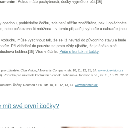
znamením!
Pokud máte pochybnosti, čočky vyjměte z očí.[16]
y opadnou, prohlédněte čočku, zda není něčím znečištěna, pak ji opláchněte
, nebo poškozena či natržena – v tomto případě ji vyhoďte a nahraďte jinou.
 vzduchu, může vyschnout tak, že se již nevrátí do původního stavu a bude
oďte. Při vkládání do pouzdra se proto vždy ujistěte, že je čočka plně
duchová bublina.[18] Více v článku
Péče o kontaktní čočky
.
od pro uživatele. Ciba Vision, A Novartis Company, str. 10, 11, 12, 13, 14.
www.cibavision.cz
6). Příručka pro uživatele kontaktních čoček. Johnson & Johnson s.r.o., str. 15, 16, 21, 22, 2
kontaktní čočky. Neomed s.r.o., str. 10, 11, 12, 13, 14.
www.neomed.cz
 mít své první čočky?