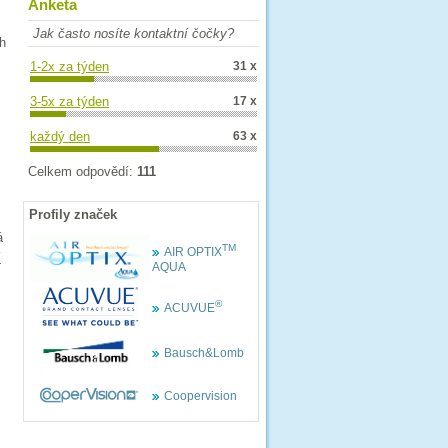
Anketa
Jak často nosíte kontaktní čočky?
ch
1-2x za týden
31 x
3-5x za týden
17 x
každý den
63 x
Celkem odpovědí:
111
Profily značek
á
TM
AIR OPTIX
í
AQUA
®
ACUVUE
Bausch&Lomb
Coopervision