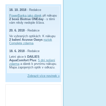
18. 10. 2018
- Redakce
PowerBanka jako dárek
při nákupu
2 boxů Biotrue ONEday
- s těmi
vám nikdy nedojde šťáva.
20. 6. 2018
- Redakce
Ve vybraných optikách: K nákupu
2 balení Acuvue Oasys
roztok
Complete zdarma
.
18. 6. 2018
- Redakce
Letní akce k
DAILIES
AquaComfort Plus
:
5 dní nošení
zdarma
a dárek k prvnímu nákupu.
Mapa zapojených optik v odkazu.
Zobrazit více novinek »