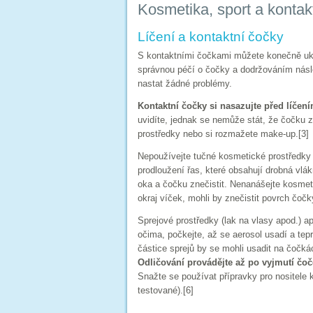
Kosmetika, sport a kontak
Líčení a kontaktní čočky
S kontaktními čočkami můžete konečně uká
správnou péčí o čočky a dodržováním násl
nastat žádné problémy.
Kontaktní čočky si nasazujte před líčen
uvidíte, jednak se nemůže stát, že čočku 
prostředky nebo si rozmažete make-up.[3]
Nepoužívejte tučné kosmetické prostředky
prodloužení řas, které obsahují drobná vlá
oka a čočku znečistit. Nenanášejte kosmeti
okraj víček, mohli by znečistit povrch čočk
Sprejové prostředky (lak na vlasy apod.) a
očima, počkejte, až se aerosol usadí a tep
částice sprejů by se mohli usadit na čočká
Odličování provádějte až po vyjmutí čo
Snažte se používat přípravky pro nositele 
testované).[6]