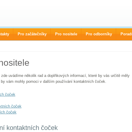
takty
Pro začátečníky
Pro nositele
Pro odborníky
Porad
nositele
 zde uvádíme několik rad a doplňkových informací, které by vás určitě měly
ebo by vám mohly pomoci v dalším používání kontaktních čoček.
ích čoček
ktních čoček
ních čoček
ní kontaktních čoček