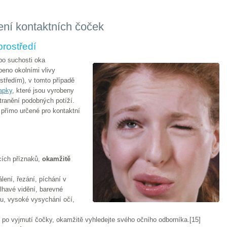
ení kontaktních čoček
rostředí
bo suchosti oka
eno okolními vlivy
středím), v tomto případě
kapky
, které jsou vyrobeny
tranění podobných potíží.
 přímo určené pro kontaktní
cích příznaků,
okamžitě
álení, řezání, píchání v
lhavé vidění, barevné
tlu, vysoké vysychání očí,
i po vyjmutí čočky, okamžitě vyhledejte svého očního odborníka.[15]