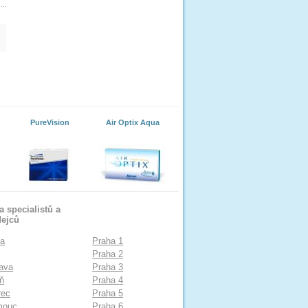
PureVision
Air Optix Aqua
 specialistů a
dejců
ha
Praha 1
o
Praha 2
ava
Praha 3
ň
Praha 4
rec
Praha 5
mouc
Praha 6