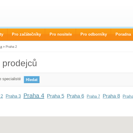
ty
Pro začátečníky
Pro nositele
Pro odborníky
Poradna
ha
» Praha 2
 prodejců
 specialisté
Praha 4
Praha 5
Praha 6
Praha 8
 2
Praha 3
Prah
Praha 7