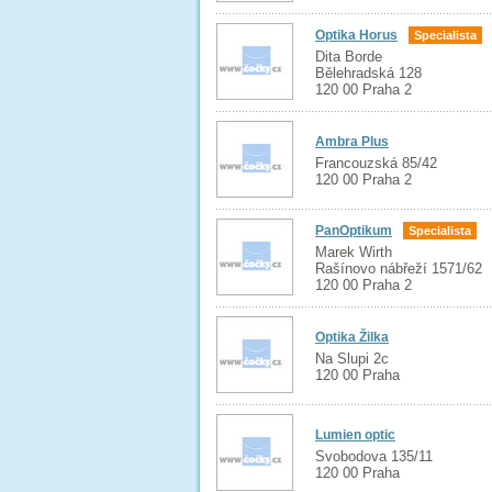
Optika Horus
Specialista
Dita Borde
Bělehradská 128
120 00 Praha 2
Ambra Plus
Francouzská 85/42
120 00 Praha 2
PanOptikum
Specialista
Marek Wirth
Rašínovo nábřeží 1571/62
120 00 Praha 2
Optika Žilka
Na Slupi 2c
120 00 Praha
Lumien optic
Svobodova 135/11
120 00 Praha