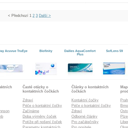
< Předchozí
1
2
3
Další >
Day Acuvue TruEye
Biofinity
Dailies AquaComfort
SofLens 59
Plus
aktních
Časté otázky o
Články o kontaktních
Mapa
kontaktních čočkách
čočkách
pro
Zdraví
Kontaktní čočky
Pra
Péče o kontaktní čočky
Péče o kontaktní čočky
Brn
hnson
Začínáme
Zdraví
Ostr
mb
Doba výměny čoček
Odborné články
Plze
Potíže při nošení čoček
Pro začátečníky
Libe
Parametry kontaktních
Pro nositele
Olo