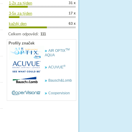
1-2x za týden
31 x
3-5x za týden
17 x
každý den
63 x
Celkem odpovědí:
111
Profily značek
TM
AIR OPTIX
AQUA
®
ACUVUE
Bausch&Lomb
Coopervision