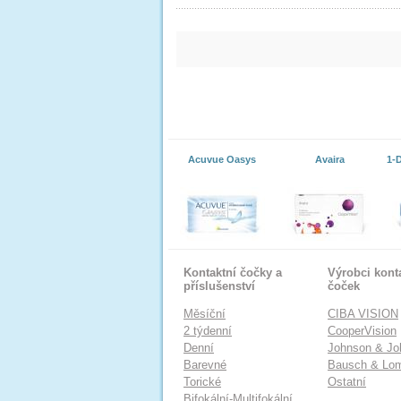
Acuvue Oasys
Avaira
1-
Kontaktní čočky a
Výrobci kont
příslušenství
čoček
Měsíční
CIBA VISION
2 týdenní
CooperVision
Denní
Johnson & Jo
Barevné
Bausch & Lo
Torické
Ostatní
Bifokální-Multifokální