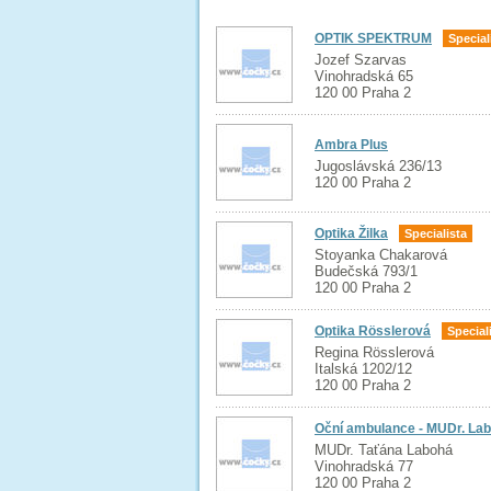
OPTIK SPEKTRUM
Special
Jozef Szarvas
Vinohradská 65
120 00 Praha 2
Ambra Plus
Jugoslávská 236/13
120 00 Praha 2
Optika Žilka
Specialista
Stoyanka Chakarová
Budečská 793/1
120 00 Praha 2
Optika Rösslerová
Special
Regina Rösslerová
Italská 1202/12
120 00 Praha 2
Oční ambulance - MUDr. La
MUDr. Taťána Labohá
Vinohradská 77
120 00 Praha 2