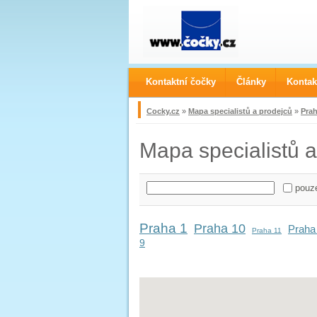
Kontaktní čočky
Články
Kontak
Cocky.cz
»
Mapa specialistů a prodejců
»
Pra
Mapa specialistů a
pouze
Praha 1
Praha 10
Praha
Praha 11
9