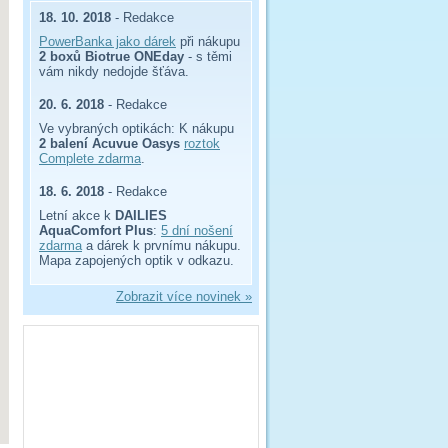
18. 10. 2018
- Redakce
PowerBanka jako dárek
při nákupu
2 boxů Biotrue ONEday
- s těmi
vám nikdy nedojde šťáva.
20. 6. 2018
- Redakce
Ve vybraných optikách: K nákupu
2 balení Acuvue Oasys
roztok
Complete zdarma
.
18. 6. 2018
- Redakce
Letní akce k
DAILIES
AquaComfort Plus
:
5 dní nošení
zdarma
a dárek k prvnímu nákupu.
Mapa zapojených optik v odkazu.
Zobrazit více novinek »