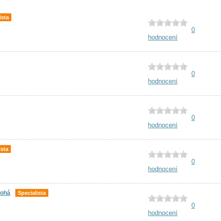
ista
0
hodnocení
0
hodnocení
0
hodnocení
ista
0
hodnocení
bohá
Specialista
0
hodnocení