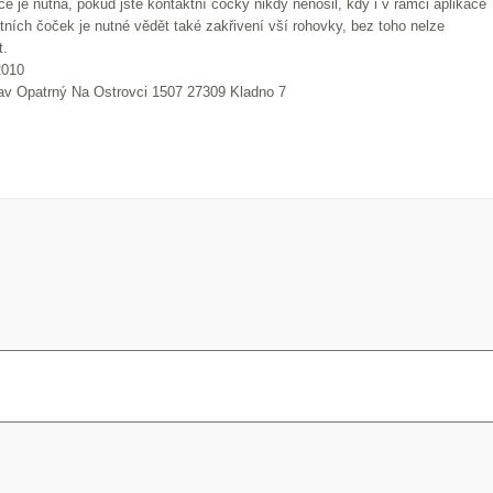
e je nutná, pokud jste kontaktní čočky nikdy nenosil, kdy i v rámci aplikace
ních čoček je nutné vědět také zakřivení vší rohovky, bez toho nelze
t.
2010
lav Opatrný Na Ostrovci 1507 27309 Kladno 7