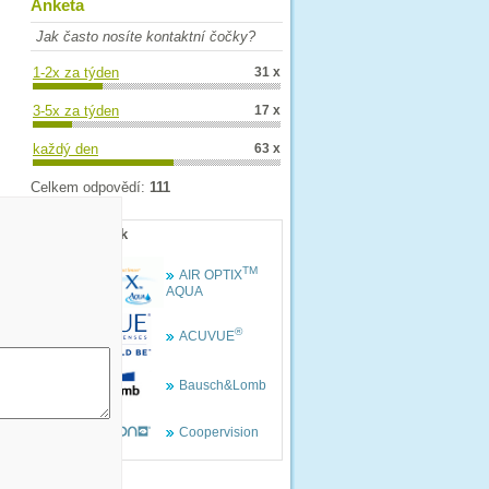
Anketa
Jak často nosíte kontaktní čočky?
1-2x za týden
31 x
3-5x za týden
17 x
každý den
63 x
Celkem odpovědí:
111
Profily značek
TM
AIR OPTIX
AQUA
®
ACUVUE
Bausch&Lomb
Coopervision