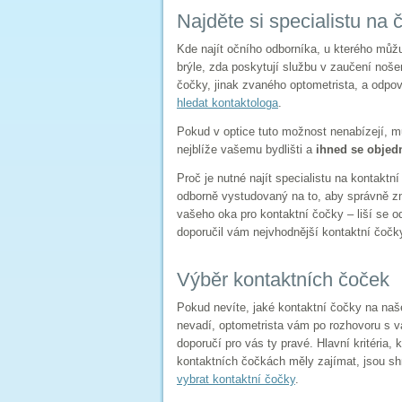
Najděte si specialistu na 
Kde najít očního odborníka, u kterého můž
brýle, zda poskytují službu v zaučení noše
čočky, jinak zvaného optometrista, a odpoví
hledat kontaktologa
.
Pokud v optice tuto možnost nenabízejí, m
nejblíže vašemu bydlišti a
ihned se objedn
Proč je nutné najít specialistu na kontaktn
odborně vystudovaný na to, aby správně z
vašeho oka pro kontaktní čočky – liší se od
doporučil vám nejvhodnější kontaktní čočk
Výběr kontaktních čoček
Pokud nevíte, jaké kontaktní čočky na naše
nevadí, optometrista vám po rozhovoru s v
doporučí pro vás ty pravé. Hlavní kritéria, 
kontaktních čočkách měly zajímat, jsou sh
vybrat kontaktní čočky
.