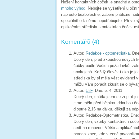
Nošení kontaktních čoček je snadné a opro
mnoho výhod
. Nebojte se vyšetření u oční
naprosto bezbolestné, zabere přibližně hod
speciálního k němu nepotřebujete. Při vol
aplikačním středisku kontaktních čoček
mů
Komentářů (4)
Autor:
Redakce - optometristka
, Dne
Dobrý den, před zkouškou nových kon
čočky podle Vašich požadavků, zakři
spokojená. Každý člověk i oko je je
střediska by si měla vést evidenci 
můžu Vám poradit zkusit se o býval
Autor:
EliF
, Dne: 5. 4. 2011
Dobrý den, chtěla jsem se zeptat je
jsme měla před bějakou ddoubou čoč
dioptrie 2,15 na dálku. děkuji za od
Autor: Redakce-Optometristka, Dne:
Dobrý den, vzorky kontaktních čoček
sedí na rohovce. Většina aplikačníc
prvoaplikace, kde v ceně prvoaplika