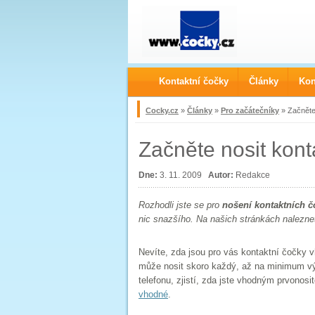
Kontaktní čočky
Články
Kon
Cocky.cz
»
Články
»
Pro začátečníky
» Začněte 
Začněte nosit kont
Dne:
3. 11. 2009
Autor:
Redakce
Rozhodli jste se pro
nošení kontaktních č
nic snazšího. Na našich stránkách nalezne
Nevíte, zda jsou pro vás kontaktní čočky v
může nosit skoro každý, až na minimum vý
telefonu, zjistí, zda jste vhodným prvonos
vhodné
.