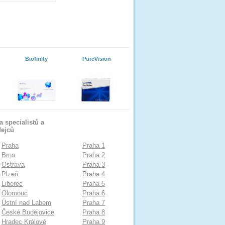
Biofinity
PureVision
 specialistů a
dejců
Praha
Praha 1
Brno
Praha 2
Ostrava
Praha 3
Plzeň
Praha 4
Liberec
Praha 5
Olomouc
Praha 6
Ústní nad Labem
Praha 7
České Budějovice
Praha 8
Hradec Králové
Praha 9