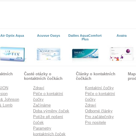
Air Optix Aqua
Acuvue Oasys
Dailies AquaComfort
Avaira
Plus
aktních
Časté otázky o
Články o kontaktních
Mapa
kontaktních čočkách
čočkách
pro
SION
Zdraví
Kontaktní čočky
sion
Péče o kontaktní
Péče o kontaktní
 & Johnson
čočky
čočky
& Lomb
Začínáme
Zdraví
Doba výměny čoček
Odborné články
Potíže při nošení
Pro začátečníky
čoček
Pro nositele
Parametry
kontaktních čoček