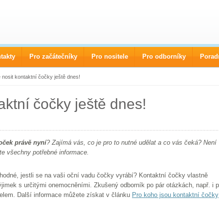
takty
Pro začátečníky
Pro nositele
Pro odborníky
Porad
nosit kontaktní čočky ještě dnes!
aktní čočky ještě dnes!
oček právě nyní
? Zajímá vás, co je pro to nutné udělat a co vás čeká? Není
te všechny potřebné informace.
hodné, jestli se na vaši oční vadu čočky vyrábí? Kontaktní čočky vlastně
jimek s určitými onemocněními. Zkušený odborník po pár otázkách, např. i 
itelem. Další informace můžete získat v článku
Pro koho jsou kontaktní čočky