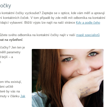
čočky
u kontaktní čočky vyzkoušet? Zeptejte se v optice, kde vám měří a upravují
ní kontaktních čoček. V tom případě by zde měli mít odborníka na kontaktní
dající vybavení. Bližší výpis lze najít na naší stránce
Kdy a podle čeho
ůžete svého odborníka na kontaktní čočky najít v naší
mapě specialistů
at na vyšetření
.
í čočky? Jen ten je
měřil parametry
 brýlí – a
y.
m trhu existují,
ámi určitě
které by vás na
rnuty v článku
Jak