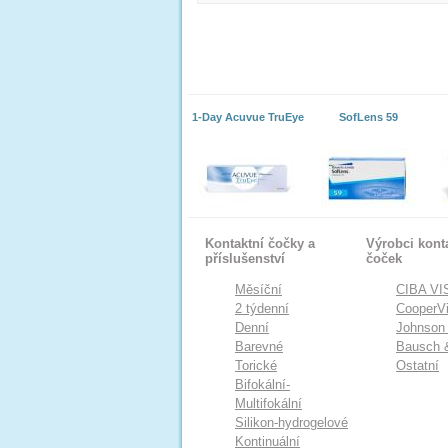
1-Day Acuvue TruEye
SofLens 59
Kontaktní čočky a
Výrobci kont
příslušenství
čoček
Měsíční
CIBA VI
2 týdenní
CooperVi
Denní
Johnson
Barevné
Bausch 
Torické
Ostatní
Bifokální-
Multifokální
Silikon-hydrogelové
Kontinuální