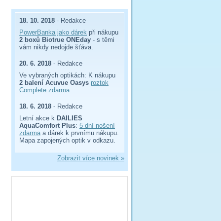
18. 10. 2018
- Redakce
PowerBanka jako dárek
při nákupu
2 boxů Biotrue ONEday
- s těmi
vám nikdy nedojde šťáva.
20. 6. 2018
- Redakce
Ve vybraných optikách: K nákupu
2 balení Acuvue Oasys
roztok
Complete zdarma
.
18. 6. 2018
- Redakce
Letní akce k
DAILIES
AquaComfort Plus
:
5 dní nošení
zdarma
a dárek k prvnímu nákupu.
Mapa zapojených optik v odkazu.
Zobrazit více novinek »