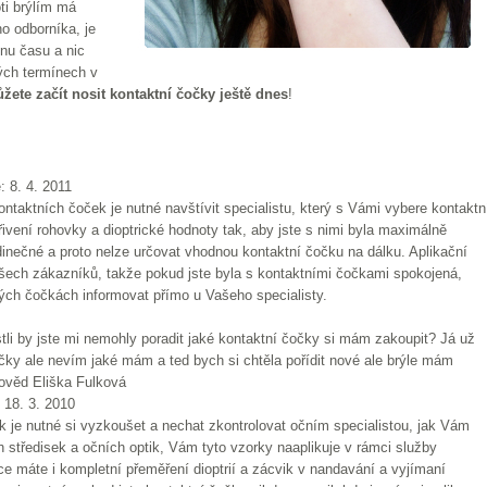
ti brýlím má
ho odborníka, je
inu času a nic
ných termínech v
žete začít nosit kontaktní čočky ještě dnes
!
: 8. 4. 2011
taktních čoček je nutné navštívit specialistu, který s Vámi vybere kontaktn
vení rohovky a dioptrické hodnoty tak, aby jste s nimi byla maximálně
dinečné a proto nelze určovat vhodnou kontaktní čočku na dálku. Aplikační
všech zákazníků, takže pokud jste byla s kontaktními čočkami spokojená,
ých čočkách informovat přímo u Vašeho specialisty.
stli by jste mi nemohly poradit jaké kontaktní čočky si mám zakoupit? Já už
ky ale nevím jaké mám a ted bych si chtěla pořídit nové ale brýle mám
pověd Eliška Fulková
 18. 3. 2010
 je nutné si vyzkoušet a nechat zkontrolovat očním specialistou, jak Vám
h středisek a očních optik, Vám tyto vzorky naaplikuje v rámci služby
ce máte i kompletní přeměření dioptrií a zácvik v nandavání a vyjímaní