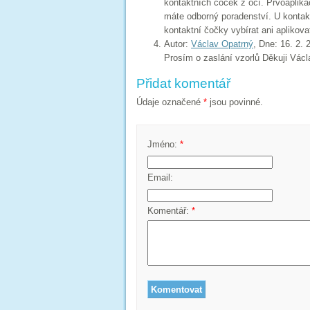
kontaktních čoček z očí. Prvoaplikac
máte odborný poradenství. U kontakt
kontaktní čočky vybírat ani aplikova
Autor:
Václav Opatrný
, Dne: 16. 2. 
Prosím o zaslání vzorlů Děkuji Vác
Přidat komentář
Údaje označené
*
jsou povinné.
Jméno:
*
Email:
Komentář:
*