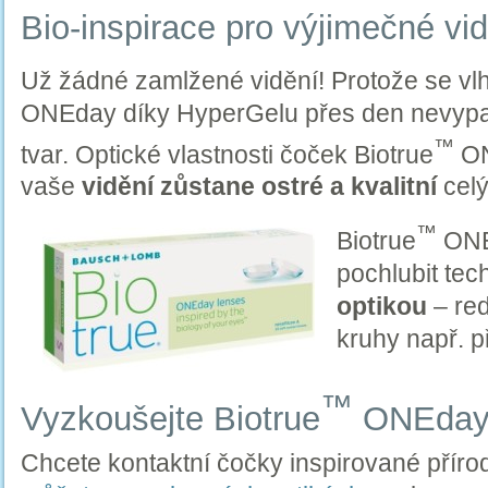
Bio-inspirace pro výjimečné vi
Už žádné zamlžené vidění! Protože se vlh
ONEday díky HyperGelu přes den nevypařu
™
tvar. Optické vlastnosti čoček Biotrue
ON
vaše
vidění zůstane ostré a kvalitní
celý
™
Biotrue
ONE
pochlubit tec
optikou
– red
kruhy např. př
™
Vyzkoušejte Biotrue
ONEda
Chcete kontaktní čočky inspirované příro