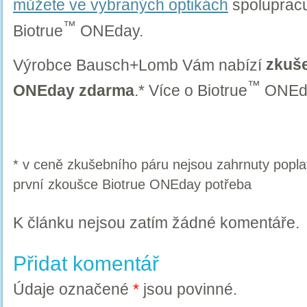
můžete ve vybraných optikách
spolupracu
™
Biotrue
ONEday.
Výrobce Bausch+Lomb Vám nabízí
zkuše
™
ONEday zdarma
.* Více o Biotrue
ONEd
* v ceně zkušebního páru nejsou zahrnuty poplat
první zkoušce Biotrue ONEday potřeba
K článku nejsou zatím žádné komentáře.
Přidat komentář
Údaje označené
*
jsou povinné.