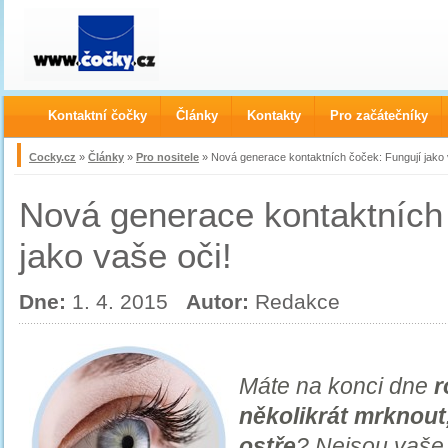
Kontaktní čočky
Články
Kontakty
Pro začátečníky
Cocky.cz
»
Články
»
Pro nositele
» Nová generace kontaktních čoček: Fungují jako 
Nová generace kontaktních
jako vaše oči!
Dne:
1. 4. 2015
Autor:
Redakce
Máte na konci dne
r
několikrát mrknout
ostře
? Nejsou vaše