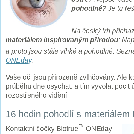
pohodlné
? Je tu ře
Na český trh přichá
materiálem inspirovaným přírodou
: Na
a proto jsou stále vlhké a pohodlné. Sez
ONEday
.
Vaše oči jsou přirozeně zvlhčovány. Ale 
průběhu dne osychat, a tím vyvolat pocit
rozostřeného vidění.
16 hodin pohodlí s materiálem
™
Kontaktní čočky Biotrue
ONEday