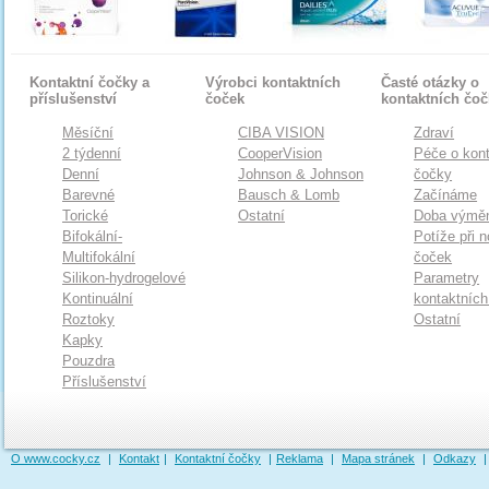
Kontaktní čočky a
Výrobci kontaktních
Časté otázky o
příslušenství
čoček
kontaktních čo
Měsíční
CIBA VISION
Zdraví
2 týdenní
CooperVision
Péče o kont
Denní
Johnson & Johnson
čočky
Barevné
Bausch & Lomb
Začínáme
Torické
Ostatní
Doba výmě
Bifokální-
Potíže při 
Multifokální
čoček
Silikon-hydrogelové
Parametry
Kontinuální
kontaktníc
Roztoky
Ostatní
Kapky
Pouzdra
Příslušenství
O www.cocky.cz
|
Kontakt
|
Kontaktní čočky
|
Reklama
|
Mapa stránek
|
Odkazy
|