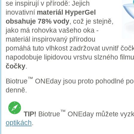
se inspirují v přírodě: Jejich
inovativní
materiál HyperGel
obsahuje 78% vody
, což je stejně,
jako má rohovka vašeho oka -
materiál inspirovaný přírodou
pomáhá tuto vlhkost zadržovat uvnitř čoč
napodobuje lipidovou vrstvu slzného film
čočky
.
™
Biotrue
ONEday jsou proto pohodlné po 
denně.
™
TIP!
Biotrue
ONEday můžete vyzk
optikách
.