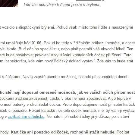
kód vás opravňuje k řízení pouze s brýlemi.
dit vozidlo s dioptrickými brýlemi. Pokud však místo toho řídíte s nasazenými
ýlemi umožňuje kód
01.06
. Pokud ho tedy v řidičském průkazu nemáte, a chce
ívit lékaře. Buď očního specialistu, nebo plně postačí váš obvodní lékař.
Ten
teré bude obsahovat povolení o využívání kontaktních čoček při řízení. Toto
ím inspektorátu, kde vám nový řidičský doklad vystaví. Zde vás to bude stát
ní s čočkami. Navíc zajisté oceníte možnost, nasadit při slunečních dnech
licisté mají doposud omezené možnosti, jak ve vašich očích přítomnost
 čočkami žádnou zkušenost, čočku v oku nemusí zpozorovat. A co teprve v
omocí baterky v oku hledat čočku. Proto doporučujeme nosit při sobě kartič
ček či pouzdro. Pokud kartičku nositele čoček nemáte, měl by vám ji vystav
log v
aplikačním středisku
. Nemáte-li při sobě žádný jiný důkaz, policistovi
ehody.
Kartička ani pouzdro od čoček, rozhodně stačit nebude
. Počítat