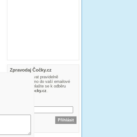
Zpravodaj Čočky.cz
Chcete dostávat pravidelně
informace přímo do vaší emailové
schánky? Přihlašte se k odběru
zpravodaje
cocky.cz
.