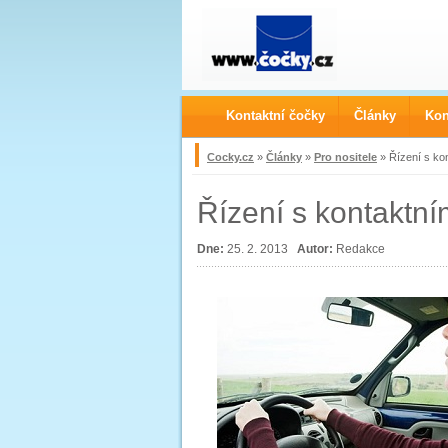
Kontaktní čočky
Články
Kon
Cocky.cz
»
Články
»
Pro nositele
» Řízení s ko
Řízení s kontaktn
Dne:
25. 2. 2013
Autor:
Redakce