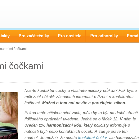
takty
Pro začátečníky
Pro nositele
Pro odborníky
Porad
ntaktními čočkami
ími čočkami
Nosíte kontaktní čočky a vlastníte řidičský průkaz? Pak byste
měli znát několik zásadních informací o řízení s kontaktními
čočkami.
Možná o tom ani nevíte a porušujete zákon.
Pokud máte nějakou oční vadu, mělo by to být na druhé straně
řidičského oprávnění uvedeno. Jedná se o řádek 12. V něm je
uveden tzv.
harmonizační kód
, který policisty informuje o
nutnosti brýlí nebo kontaktních čoček. A zde je právě ten
zádrhel. Je možné, že nosíte
kontaktní čočky
, ale harmonizačn