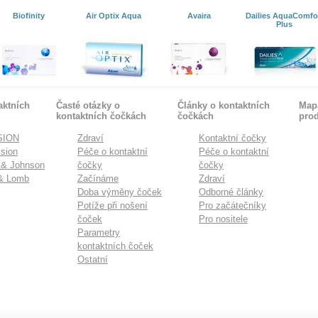
Biofinity
Air Optix Aqua
Avaira
Dailies AquaComfo
Plus
aktních
Časté otázky o
Články o kontaktních
Mapa
kontaktních čočkách
čočkách
pro
SION
Zdraví
Kontaktní čočky
sion
Péče o kontaktní
Péče o kontaktní
 & Johnson
čočky
čočky
& Lomb
Začínáme
Zdraví
Doba výměny čoček
Odborné články
Potíže při nošení
Pro začátečníky
čoček
Pro nositele
Parametry
kontaktních čoček
Ostatní