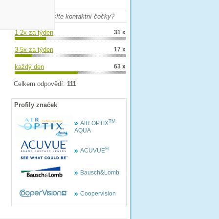
Anketa
Jak často nosíte kontaktní čočky?
1-2x za týden
31 x
3-5x za týden
17 x
každý den
63 x
Celkem odpovědí:
111
Profily značek
TM
AIR OPTIX
AQUA
®
ACUVUE
Bausch&Lomb
Coopervision