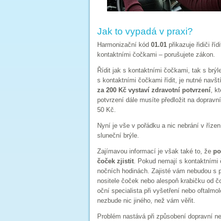
Jak to vypadá v praxi?
Harmonizační kód
01.01
přikazuje řidiči ří
kontaktními čočkami – porušujete zákon.
Řídit jak s kontaktními čočkami, tak s br
s kontaktními čočkami řídit, je nutné navšt
za 200 Kč vystaví zdravotní potvrzení
, k
potvrzení dále musíte předložit na dopravn
50 Kč.
Nyní je vše v pořádku a nic nebrání v říze
sluneční brýle.
Zajímavou informací je však také to, že
po
čoček zjistit
. Pokud nemají s kontaktními
nočních hodinách. Zajisté vám nebudou s p
nositele čoček nebo alespoň krabičku od čo
oční specialista při vyšetření nebo oftalmo
nezbude nic jiného, než vám věřit.
Problém nastává při způsobení dopravní n