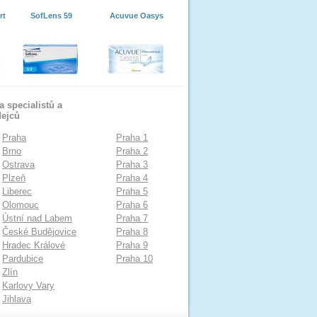
rt
SofLens 59
Acuvue Oasys
 specialistů a
dejců
Praha
Praha 1
Brno
Praha 2
Ostrava
Praha 3
Plzeň
Praha 4
Liberec
Praha 5
Olomouc
Praha 6
Ústní nad Labem
Praha 7
České Budějovice
Praha 8
Hradec Králové
Praha 9
Pardubice
Praha 10
Zlín
Karlovy Vary
Jihlava