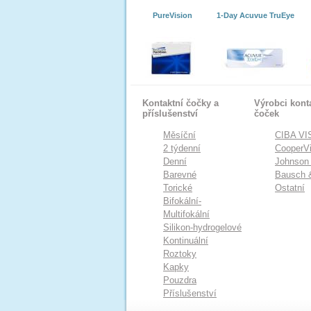
PureVision
1-Day Acuvue TruEye
Kontaktní čočky a
Výrobci kont
příslušenství
čoček
Měsíční
CIBA VI
2 týdenní
CooperVi
Denní
Johnson
Barevné
Bausch 
Torické
Ostatní
Bifokální-
Multifokální
Silikon-hydrogelové
Kontinuální
Roztoky
Kapky
Pouzdra
Příslušenství