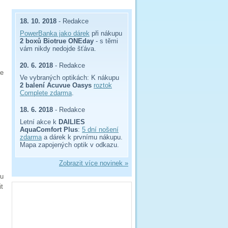
18. 10. 2018
- Redakce
PowerBanka jako dárek
při nákupu
2 boxů Biotrue ONEday
- s těmi
vám nikdy nedojde šťáva.
20. 6. 2018
- Redakce
te
Ve vybraných optikách: K nákupu
2 balení Acuvue Oasys
roztok
Complete zdarma
.
18. 6. 2018
- Redakce
Letní akce k
DAILIES
AquaComfort Plus
:
5 dní nošení
zdarma
a dárek k prvnímu nákupu.
Mapa zapojených optik v odkazu.
Zobrazit více novinek »
ku
it