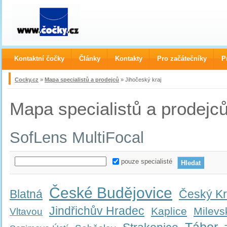
Kontaktní čočky
Články
Kontakty
Pro začátečníky
P
Cocky.cz
»
Mapa specialistů a prodejců
» Jihočeský kraj
Mapa specialistů a prodejc
SofLens MultiFocal
pouze specialisté
České Budějovice
Blatná
Český K
Jindřichův Hradec
Kaplice
Milevs
Vltavou