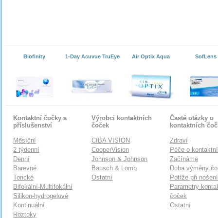
Biofinity
1-Day Acuvue TruEye
Air Optix Aqua
SofLens
Kontaktní čočky a
Výrobci kontaktních
Časté otázky o
příslušenství
čoček
kontaktních čo
Měsíční
CIBA VISION
Zdraví
2 týdenní
CooperVision
Péče o kontaktn
Denní
Johnson & Johnson
Začínáme
Barevné
Bausch & Lomb
Doba výměny čo
Torické
Ostatní
Potíže při nošen
Bifokální-Multifokální
Parametry konta
Silikon-hydrogelové
čoček
Kontinuální
Ostatní
Roztoky