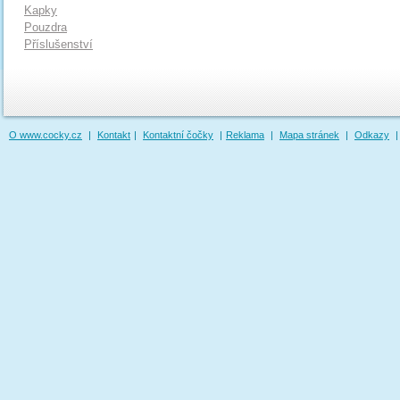
Kapky
Pouzdra
Příslušenství
O www.cocky.cz
|
Kontakt
|
Kontaktní čočky
|
Reklama
|
Mapa stránek
|
Odkazy
|