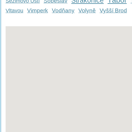
Tábor
Strakonice
Soběslav
Sezimovo Ústí
Vimperk
Vodňany
Volyně
Vyšší Brod
Vltavou