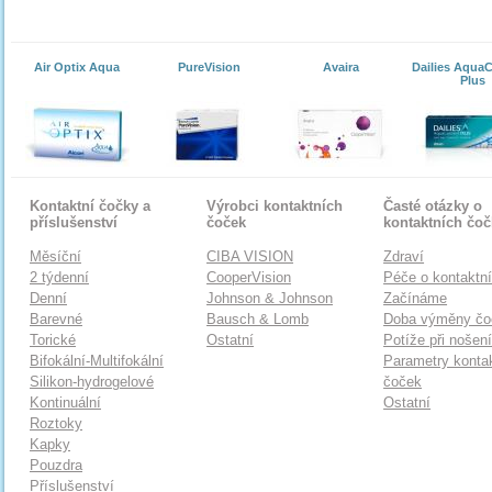
Air Optix Aqua
PureVision
Avaira
Dailies Aqua
Plus
Kontaktní čočky a
Výrobci kontaktních
Časté otázky o
příslušenství
čoček
kontaktních čo
Měsíční
CIBA VISION
Zdraví
2 týdenní
CooperVision
Péče o kontaktn
Denní
Johnson & Johnson
Začínáme
Barevné
Bausch & Lomb
Doba výměny čo
Torické
Ostatní
Potíže při nošen
Bifokální-Multifokální
Parametry konta
Silikon-hydrogelové
čoček
Kontinuální
Ostatní
Roztoky
Kapky
Pouzdra
Příslušenství