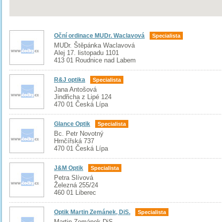
Oční ordinace MUDr. Waclavová
Specialista
MUDr. Štěpánka Waclavová
Alej 17. listopadu 1101
413 01 Roudnice nad Labem
R&J optika
Specialista
Jana Antošová
Jindřicha z Lipé 124
470 01 Česká Lípa
Glance Optik
Specialista
Bc. Petr Novotný
Hrnčířská 737
470 01 Česká Lípa
J&M Optik
Specialista
Petra Slívová
Železná 255/24
460 01 Liberec
Optik Martin Zemánek, DiS.
Specialista
Martin Zemánek DiS.