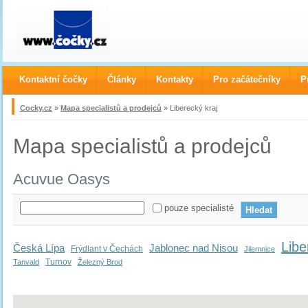
Kontaktní čočky
Články
Kontakty
Pro začátečníky
P
Cocky.cz
»
Mapa specialistů a prodejců
» Liberecký kraj
Mapa specialistů a prodejců
Acuvue Oasys
pouze specialisté
Libe
Česká Lípa
Jablonec nad Nisou
Frýdlant v Čechách
Jilemnice
Turnov
Tanvald
Železný Brod