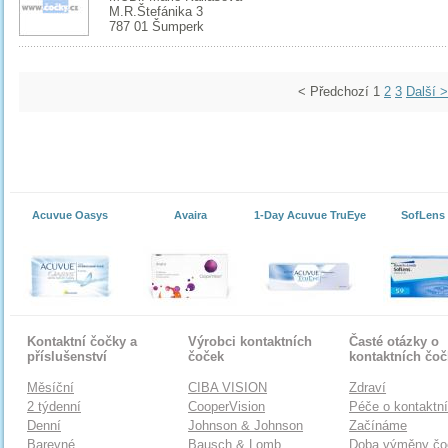
M.R.Štefánika 3
787 01 Šumperk
< Předchozí
1
2
3
Další >
Acuvue Oasys
Avaira
1-Day Acuvue TruEye
SofLens
Kontaktní čočky a
Výrobci kontaktních
Časté otázky o
příslušenství
čoček
kontaktních čo
Měsíční
CIBA VISION
Zdraví
2 týdenní
CooperVision
Péče o kontaktn
Denní
Johnson & Johnson
Začínáme
Barevné
Bausch & Lomb
Doba výměny čo