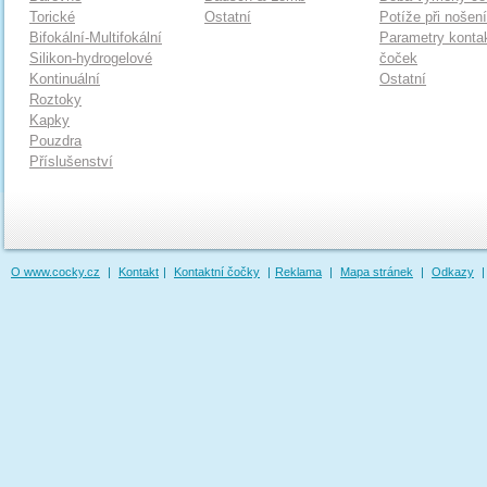
Torické
Ostatní
Potíže při nošen
Bifokální-Multifokální
Parametry konta
Silikon-hydrogelové
čoček
Kontinuální
Ostatní
Roztoky
Kapky
Pouzdra
Příslušenství
O www.cocky.cz
|
Kontakt
|
Kontaktní čočky
|
Reklama
|
Mapa stránek
|
Odkazy
|