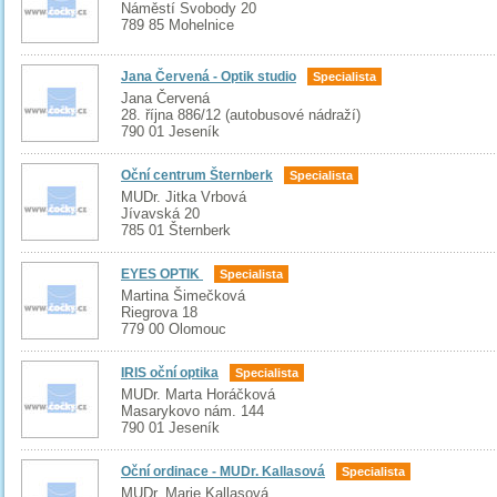
Náměstí Svobody 20
789 85 Mohelnice
Jana Červená - Optik studio
Specialista
Jana Červená
28. října 886/12 (autobusové nádraží)
790 01 Jeseník
Oční centrum Šternberk
Specialista
MUDr. Jitka Vrbová
Jívavská 20
785 01 Šternberk
EYES OPTIK
Specialista
Martina Šimečková
Riegrova 18
779 00 Olomouc
IRIS oční optika
Specialista
MUDr. Marta Horáčková
Masarykovo nám. 144
790 01 Jeseník
Oční ordinace - MUDr. Kallasová
Specialista
MUDr. Marie Kallasová