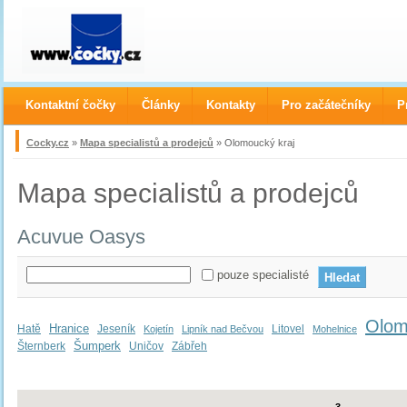
Kontaktní čočky
Články
Kontakty
Pro začátečníky
P
Cocky.cz
»
Mapa specialistů a prodejců
» Olomoucký kraj
Mapa specialistů a prodejců
Acuvue Oasys
pouze specialisté
Olom
Hranice
Hatě
Jeseník
Litovel
Kojetín
Lipník nad Bečvou
Mohelnice
Šumperk
Šternberk
Uničov
Zábřeh