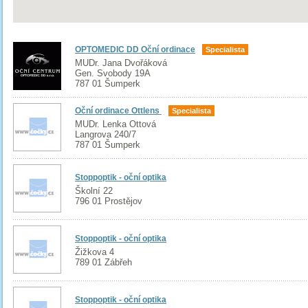
OPTOMEDIC DD Oční ordinace
Specialista
MUDr. Jana Dvořáková
Gen. Svobody 19A
787 01 Šumperk
Oční ordinace Ottlens
Specialista
MUDr. Lenka Ottová
Langrova 240/7
787 01 Šumperk
Stoppoptik - oční optika
Školní 22
796 01 Prostějov
Stoppoptik - oční optika
Žižkova 4
789 01 Zábřeh
Stoppoptik - oční optika