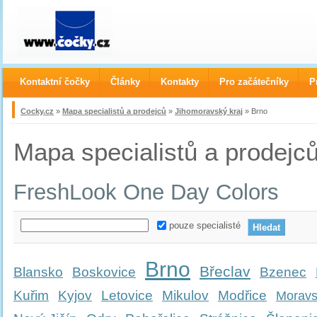
Kontaktní čočky
Články
Kontakty
Pro začátečníky
P
Cocky.cz
»
Mapa specialistů a prodejců
»
Jihomoravský kraj
» Brno
Mapa specialistů a prodejc
FreshLook One Day Colors
pouze specialisté
Brno
Břeclav
Blansko
Boskovice
Bzenec
Kuřim
Kyjov
Letovice
Mikulov
Modřice
Moravs