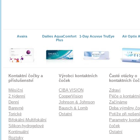
Avaira
Dailies AquaComfort
1-Day Acuvue TruEye
Air Optix 
Plus
Kontaktní čočky a
Výrobci kontaktních
Časté otázky o
příslušenství
čoček
kontaktních čo
Měsíční
CIBA VISION
Zdraví
2 týdenní
CooperVision
Péče o kontaktn
Denní
Johnson & Johnson
Začínáme
Barevné
Bausch & Lomb
Doba výměny čo
Torické
Ostatní
Potíže při nošen
Bifokální-Multifokální
Parametry konta
Silikon-hydrogelové
čoček
Kontinuální
Ostatní
Roztoky