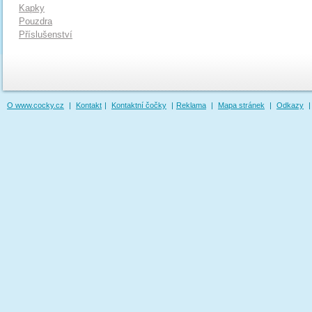
Kapky
Pouzdra
Příslušenství
O www.cocky.cz
|
Kontakt
|
Kontaktní čočky
|
Reklama
|
Mapa stránek
|
Odkazy
|