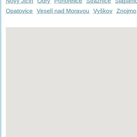
Nový Jičín
Odry
Pohořelice
Strážnice
Šlapani
Opatovice
Veselí nad Moravou
Vyškov
Znojmo