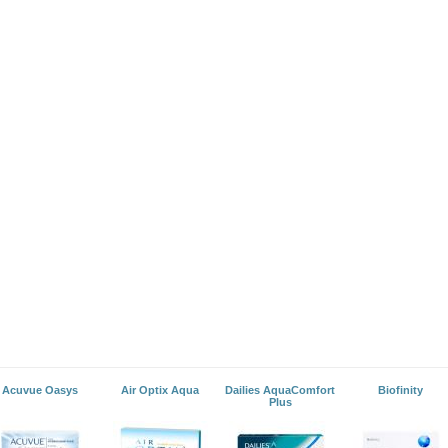
Acuvue Oasys
Air Optix Aqua
Dailies AquaComfort
Biofinity
Plus