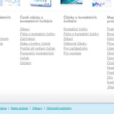
aktních
Časté otázky o
Články o kontaktních
Mapa
kontaktních čočkách
čočkách
pro
Zdraví
Kontaktní čočky
Pra
Péče o kontaktní čočky
Péče o kontaktní čočky
Brn
hnson
Začínáme
Zdraví
Ostr
mb
Doba výměny čoček
Odborné články
Plze
Potíže při nošení čoček
Pro začátečníky
Libe
Parametry kontaktních
Pro nositele
Olo
čoček
Ústn
Ostatní
Česk
Hrad
Pard
Zlín
Karl
Jihl
klama
|
Mapa stránek
|
Odkazy
|
Obchodní podmínky