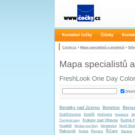
Kontaktní čočky
Články
Kontak
Cocky.cz
»
Mapa specialistů a prodejců
»
Stře
Mapa specialistů a
FreshLook One Day Colo
pouze
Benátky nad Jizerou
Benešov
Berou
Dobřichovice
Dobříš
Hořovice
Je
Hostivice
Kutná 
Kralupy nad Vltavou
Černými Lesy
Hradiště
Neratovice
Nové Stra
Mníšek pod Brdy
Rakovník
Říčany
Rudná
Řevnice
Sázava