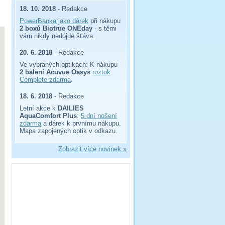
18. 10. 2018
- Redakce
PowerBanka jako dárek
při nákupu
2 boxů Biotrue ONEday
- s těmi
vám nikdy nedojde šťáva.
20. 6. 2018
- Redakce
Ve vybraných optikách: K nákupu
2 balení Acuvue Oasys
roztok
Complete zdarma
.
18. 6. 2018
- Redakce
Letní akce k
DAILIES
AquaComfort Plus
:
5 dní nošení
zdarma
a dárek k prvnímu nákupu.
Mapa zapojených optik v odkazu.
Zobrazit více novinek »