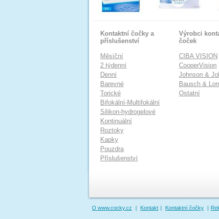
Kontaktní čočky a
Výrobci kont
příslušenství
čoček
Měsíční
CIBA VISION
2 týdenní
CooperVision
Denní
Johnson & Jo
Barevné
Bausch & Lo
Torické
Ostatní
Bifokální-Multifokální
Silikon-hydrogelové
Kontinuální
Roztoky
Kapky
Pouzdra
Příslušenství
O www.cocky.cz
|
Kontakt
|
Kontaktní čočky
|
Re