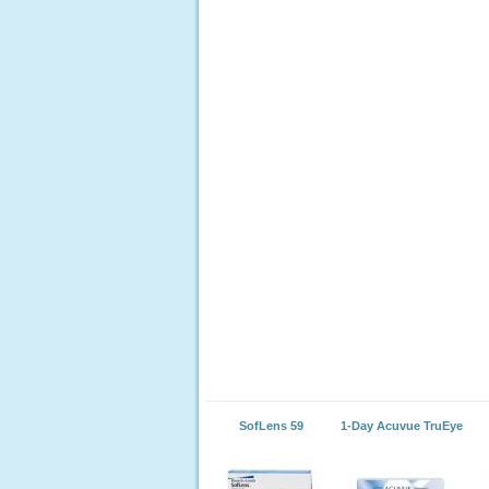
SofLens 59
1-Day Acuvue TruEye