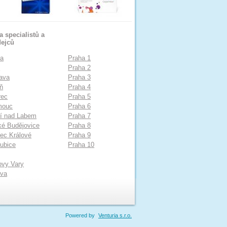
 specialistů a
dejců
ha
Praha 1
o
Praha 2
ava
Praha 3
ň
Praha 4
rec
Praha 5
mouc
Praha 6
í nad Labem
Praha 7
é Budějovice
Praha 8
ec Králové
Praha 9
ubice
Praha 10
ovy Vary
ava
Powered by
Venturia s.r.o.