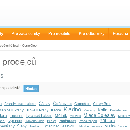
ty
Pro začátečníky
Pro nositele
Pro odborníky
Poradna
dočeský kraj
» Černošice
 prodejců
rs
 specialisté
n
Čáslav
Čelákovice
Brandýs nad Labem
Černošice
Český Brod
Kladno
Kolín
senice u Prahy
Jílové u Prahy
Kácov
Klecany
Kostelec nad
Mladá Boleslav
Hora
Mělník
Lysá nad Labem
Líbeznice
Milovice
Mnicho
Příbram
Nymburk
Poděbrady
šecí
Odolena Voda
Pečky
Praha-západ
Slaný
Sedlčany
Týnec nad Sázavou
Vlašim
Uhlířské Janovice
Votice
Stochov