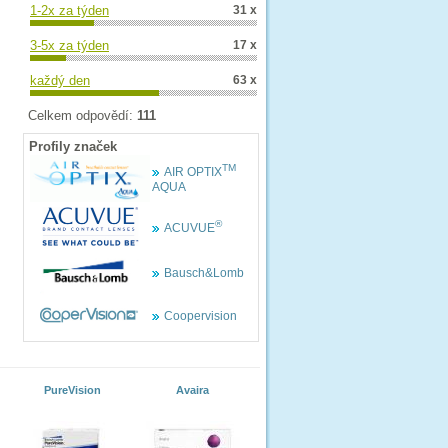
1-2x za týden
31 x
3-5x za týden
17 x
každý den
63 x
Celkem odpovědí:
111
Profily značek
TM
AIR OPTIX
AQUA
®
ACUVUE
Bausch&Lomb
Coopervision
PureVision
Avaira