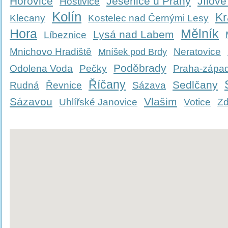
Hořovice
Jesenice u Prahy
Jílové
Hostivice
Kolín
Kr
Klecany
Kostelec nad Černými Lesy
Hora
Mělník
Lysá nad Labem
Líbeznice
Mnichovo Hradiště
Neratovice
Mníšek pod Brdy
Poděbrady
Odolena Voda
Pečky
Praha-zápa
Říčany
Sedlčany
Rudná
Řevnice
Sázava
Sázavou
Vlašim
Uhlířské Janovice
Votice
Zd