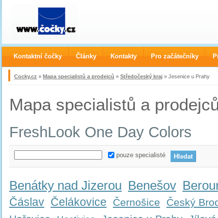
Kontaktní čočky
Články
Kontakty
Pro začátečníky
P
Cocky.cz
»
Mapa specialistů a prodejců
»
Středočeský kraj
» Jesenice u Prahy
Mapa specialistů a prodejc
FreshLook One Day Colors
pouze specialisté
Benátky nad Jizerou
Benešov
Berou
Čáslav
Čelákovice
Černošice
Český Bro