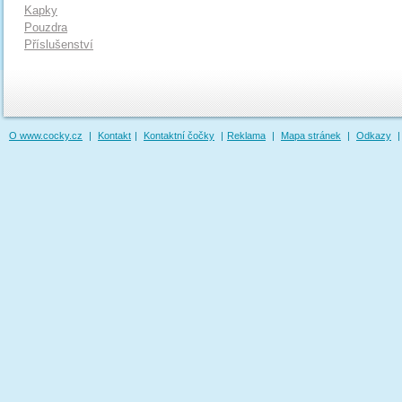
Kapky
Pouzdra
Příslušenství
O www.cocky.cz
|
Kontakt
|
Kontaktní čočky
|
Reklama
|
Mapa stránek
|
Odkazy
|