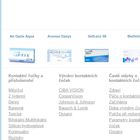
Air Optix Aqua
Acuvue Oasys
SofLens 59
Biofinit
Kontaktní čočky a
Výrobci kontaktních
Časté otázky o
příslušenství
čoček
kontaktních čo
Měsíční
CIBA VISION
Zdraví
2 týdenní
CooperVision
Péče o kontaktn
Denní
Johnson & Johnson
Začínáme
Barevné
Bausch & Lomb
Doba výměny čo
Torické
Ostatní
Potíže při nošen
Bifokální-Multifokální
Parametry konta
Silikon-hydrogelové
čoček
Kontinuální
Ostatní
Roztoky