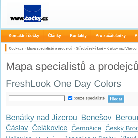
Kontaktní čočky
Články
Kontakty
Pro začátečníky
P
Cocky.cz
»
Mapa specialistů a prodejců
»
Středočeský kraj
» Kralupy nad Vltavou
Mapa specialistů a prodejc
FreshLook One Day Colors
pouze specialisté
Benátky nad Jizerou
Benešov
Berou
Čáslav
Čelákovice
Černošice
Český Bro