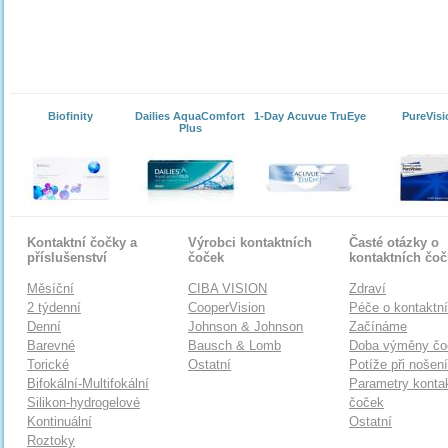
Biofinity
Dailies AquaComfort
1-Day Acuvue TruEye
PureVisi
Plus
Kontaktní čočky a
Výrobci kontaktních
Časté otázky o
příslušenství
čoček
kontaktních čo
Měsíční
CIBA VISION
Zdraví
2 týdenní
CooperVision
Péče o kontaktn
Denní
Johnson & Johnson
Začínáme
Barevné
Bausch & Lomb
Doba výměny čo
Torické
Ostatní
Potíže při nošen
Bifokální-Multifokální
Parametry konta
Silikon-hydrogelové
čoček
Kontinuální
Ostatní
Roztoky