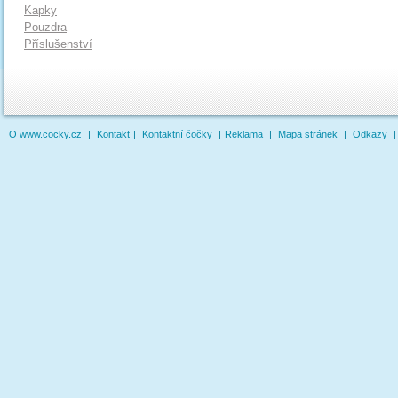
Kapky
Pouzdra
Příslušenství
O www.cocky.cz
|
Kontakt
|
Kontaktní čočky
|
Reklama
|
Mapa stránek
|
Odkazy
|