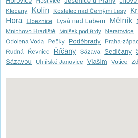
Hořovice
Jesenice u Prahy
Jílové
Hostivice
Kolín
Kr
Klecany
Kostelec nad Černými Lesy
Hora
Mělník
Lysá nad Labem
Líbeznice
Mnichovo Hradiště
Neratovice
Mníšek pod Brdy
Poděbrady
Odolena Voda
Pečky
Praha-zápa
Říčany
Sedlčany
Rudná
Řevnice
Sázava
Sázavou
Vlašim
Uhlířské Janovice
Votice
Zd