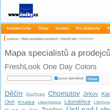
Kontaktní čočky
Články
Kontakty
Pro začátečníky
P
Cocky.cz
»
Mapa specialistů a prodejců
»
Ústecký kraj
» Libochovice
Mapa specialistů a prodejc
FreshLook One Day Colors
pouze specialisté
Děčín
Chomutov
Jirkov
Ka
Duchcov
Litoměřice
Ohří
Krupka
Litvíno
Libochovice
Ústí nad La
Teplice