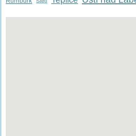
Rumburk
Štětí