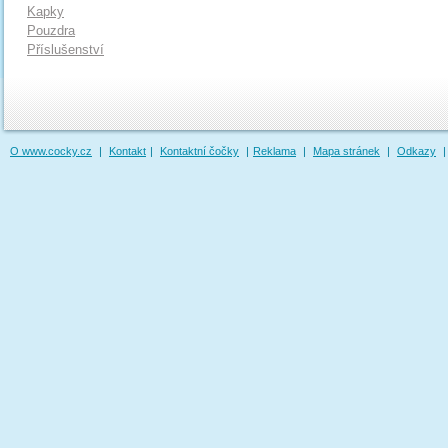
Kapky
Pouzdra
Příslušenství
O www.cocky.cz
|
Kontakt
|
Kontaktní čočky
|
Reklama
|
Mapa stránek
|
Odkazy
|