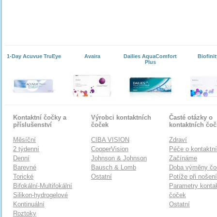
1-Day Acuvue TruEye
Avaira
Dailies AquaComfort
Biofinit
Plus
Kontaktní čočky a
Výrobci kontaktních
Časté otázky o
příslušenství
čoček
kontaktních čo
Měsíční
CIBA VISION
Zdraví
2 týdenní
CooperVision
Péče o kontaktn
Denní
Johnson & Johnson
Začínáme
Barevné
Bausch & Lomb
Doba výměny čo
Torické
Ostatní
Potíže při nošen
Bifokální-Multifokální
Parametry konta
Silikon-hydrogelové
čoček
Kontinuální
Ostatní
Roztoky