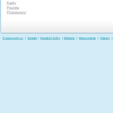
Kapky
Pouzdra
Příslušenství
O www.cocky.cz
|
Kontakt
|
Kontaktní čočky
|
Reklama
|
Mapa stránek
|
Odkazy
|