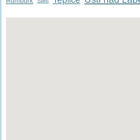
Rumburk
Štětí