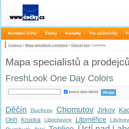
Kontaktní čočky
Články
Kontakty
Pro začátečníky
P
Cocky.cz
»
Mapa specialistů a prodejců
»
Ústecký kraj
» Lovosice
Mapa specialistů a prodejc
FreshLook One Day Colors
pouze specialisté
Děčín
Chomutov
Jirkov
Ka
Duchcov
Litoměřice
Ohří
Krupka
Litvíno
Libochovice
Ústí nad La
Teplice