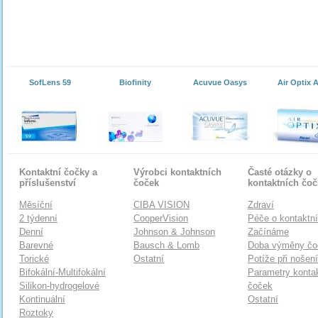
SofLens 59
Biofinity
Acuvue Oasys
Air Optix 
Kontaktní čočky a
Výrobci kontaktních
Časté otázky o
příslušenství
čoček
kontaktních čo
Měsíční
CIBA VISION
Zdraví
2 týdenní
CooperVision
Péče o kontaktn
Denní
Johnson & Johnson
Začínáme
Barevné
Bausch & Lomb
Doba výměny čo
Torické
Ostatní
Potíže při nošen
Bifokální-Multifokální
Parametry konta
Silikon-hydrogelové
čoček
Kontinuální
Ostatní
Roztoky