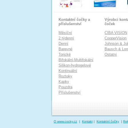
Kontaktní čočky a
Výrobci kont
příslušenství
čoček
Měsíční
CIBA VISION
2 týdenní
CooperVision
Denní
Johnson & Jo
Barevné
Bausch & Lo
Torické
Ostatní
Bifokální-Multifokální
Silikon-hydrogelové
Kontinuální
Roztoky
Kapky
Pouzdra
Příslušenství
O www.cocky.cz
|
Kontakt
|
Kontaktní čočky
|
Re