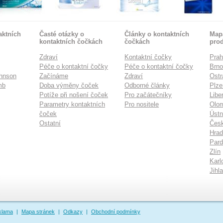
aktních
Časté otázky o
Články o kontaktních
Mapa
kontaktních čočkách
čočkách
pro
Zdraví
Kontaktní čočky
Pra
Péče o kontaktní čočky
Péče o kontaktní čočky
Brn
hnson
Začínáme
Zdraví
Ostr
mb
Doba výměny čoček
Odborné články
Plze
Potíže při nošení čoček
Pro začátečníky
Libe
Parametry kontaktních
Pro nositele
Olo
čoček
Ústn
Ostatní
Česk
Hrad
Pard
Zlín
Karl
Jihl
klama
|
Mapa stránek
|
Odkazy
|
Obchodní podmínky