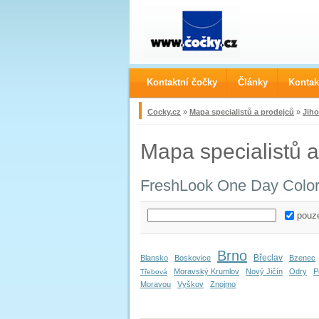
Kontaktní čočky
Články
Kontak
Cocky.cz
»
Mapa specialistů a prodejců
»
Jiho
Mapa specialistů a
FreshLook One Day Colo
pouze
Brno
Břeclav
Blansko
Boskovice
Bzenec
Moravský Krumlov
Nový Jičín
Odry
P
Třebová
Moravou
Vyškov
Znojmo