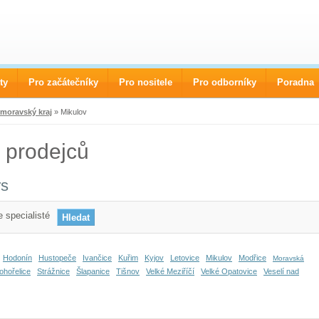
ty
Pro začátečníky
Pro nositele
Pro odborníky
Poradna
moravský kraj
» Mikulov
 prodejců
rs
 specialisté
Hodonín
Hustopeče
Ivančice
Kuřim
Kyjov
Letovice
Mikulov
Modřice
Moravská
ohořelice
Strážnice
Šlapanice
Tišnov
Velké Meziříčí
Velké Opatovice
Veselí nad