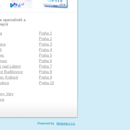
 specialistů a
dejců
ha
Praha 1
o
Praha 2
ava
Praha 3
ň
Praha 4
rec
Praha 5
mouc
Praha 6
í nad Labem
Praha 7
é Budějovice
Praha 8
ec Králové
Praha 9
ubice
Praha 10
ovy Vary
ava
Powered by
Venturia s.r.o.