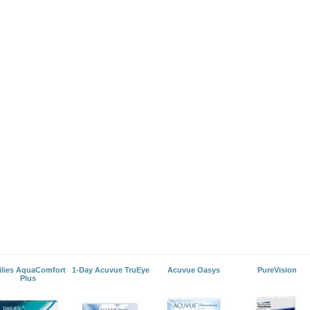
ilies AquaComfort
1-Day Acuvue TruEye
Acuvue Oasys
PureVision
Plus