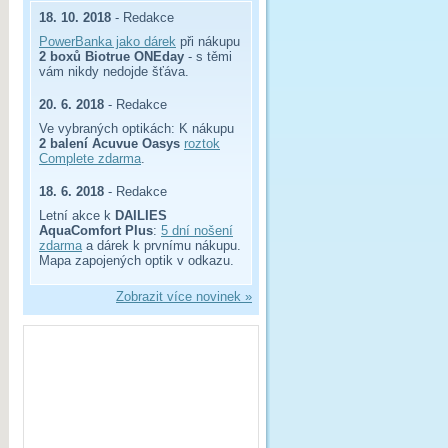
18. 10. 2018
- Redakce
PowerBanka jako dárek
při nákupu
2 boxů Biotrue ONEday
- s těmi
vám nikdy nedojde šťáva.
20. 6. 2018
- Redakce
Ve vybraných optikách: K nákupu
2 balení Acuvue Oasys
roztok
Complete zdarma
.
18. 6. 2018
- Redakce
Letní akce k
DAILIES
AquaComfort Plus
:
5 dní nošení
zdarma
a dárek k prvnímu nákupu.
Mapa zapojených optik v odkazu.
Zobrazit více novinek »