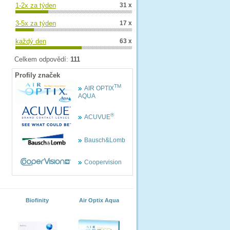
1-2x za týden
31 x
3-5x za týden
17 x
každý den
63 x
Celkem odpovědí:
111
Profily značek
TM
AIR OPTIX
AQUA
®
ACUVUE
Bausch&Lomb
Coopervision
Biofinity
Air Optix Aqua