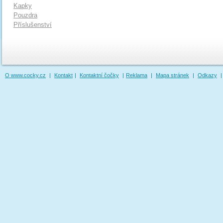
Kapky
Pouzdra
Příslušenství
O www.cocky.cz
|
Kontakt
|
Kontaktní čočky
|
Reklama
|
Mapa stránek
|
Odkazy
|