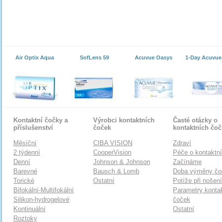
Air Optix Aqua
SofLens 59
Acuvue Oasys
1-Day Acuvue
Kontaktní čočky a
Výrobci kontaktních
Časté otázky o
příslušenství
čoček
kontaktních čo
Měsíční
CIBA VISION
Zdraví
2 týdenní
CooperVision
Péče o kontaktn
Denní
Johnson & Johnson
Začínáme
Barevné
Bausch & Lomb
Doba výměny čo
Torické
Ostatní
Potíže při nošen
Bifokální-Multifokální
Parametry konta
Silikon-hydrogelové
čoček
Kontinuální
Ostatní
Roztoky