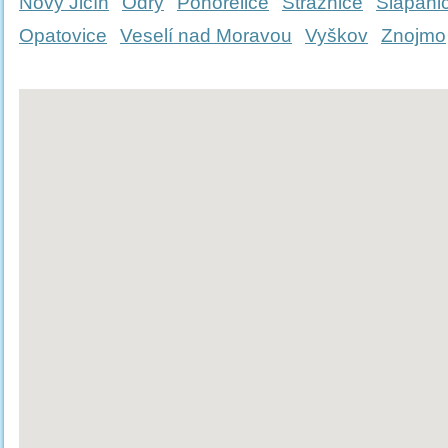
Nový Jičín
Odry
Pohořelice
Strážnice
Šlapani
Opatovice
Veselí nad Moravou
Vyškov
Znojmo