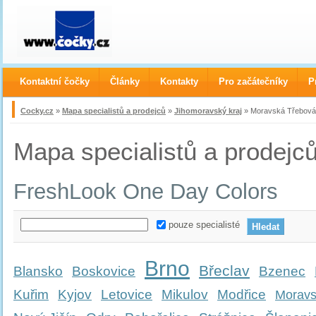
Kontaktní čočky
Články
Kontakty
Pro začátečníky
P
Cocky.cz
»
Mapa specialistů a prodejců
»
Jihomoravský kraj
» Moravská Třebová
Mapa specialistů a prodejc
FreshLook One Day Colors
pouze specialisté
Brno
Břeclav
Blansko
Boskovice
Bzenec
Kuřim
Kyjov
Letovice
Mikulov
Modřice
Moravs