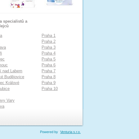
 specialistů a
dejců
ha
Praha 1
o
Praha 2
ava
Praha 3
ň
Praha 4
rec
Praha 5
mouc
Praha 6
í nad Labem
Praha 7
é Budějovice
Praha 8
ec Králové
Praha 9
ubice
Praha 10
ovy Vary
ava
Powered by
Venturia s.r.o.