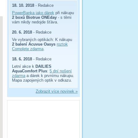
18. 10. 2018
- Redakce
PowerBanka jako dárek
při nákupu
2 boxů Biotrue ONEday
- s těmi
vám nikdy nedojde šťáva.
20. 6. 2018
- Redakce
Ve vybraných optikách: K nákupu
2 balení Acuvue Oasys
roztok
Complete zdarma
.
18. 6. 2018
- Redakce
Letní akce k
DAILIES
AquaComfort Plus
:
5 dní nošení
zdarma
a dárek k prvnímu nákupu.
Mapa zapojených optik v odkazu.
Zobrazit více novinek »