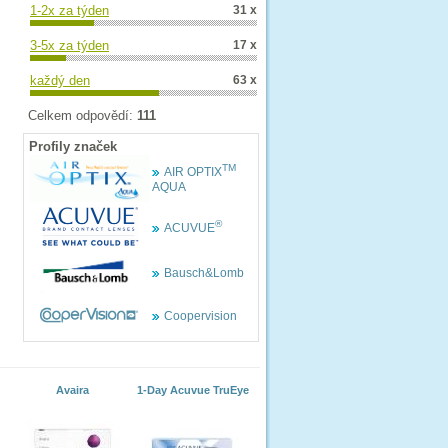
1-2x za týden
31 x
3-5x za týden
17 x
každý den
63 x
Celkem odpovědí:
111
Profily značek
TM
AIR OPTIX
AQUA
®
ACUVUE
Bausch&Lomb
Coopervision
Avaira
1-Day Acuvue TruEye