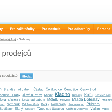
ty
Pro začátečníky
Pro nositele
Pro odborníky
Poradna
dočeský kraj
» Sedlčany
 prodejců
 specialisté
n
Čáslav
Čelákovice
Brandýs nad Labem
Černošice
Český Brod
Kladno
Kolín
senice u Prahy
Jílové u Prahy
Kácov
Klecany
Kostelec nad
Mladá Boleslav
Hora
Mělník
Lysá nad Labem
Líbeznice
Milovice
Mnicho
Příbram
Nymburk
Poděbrady
šecí
Odolena Voda
Pečky
Praha-západ
Slaný
Sedlčany
Týnec nad Sázavou
Vlašim
Uhlířské Janovice
Votice
Stochov