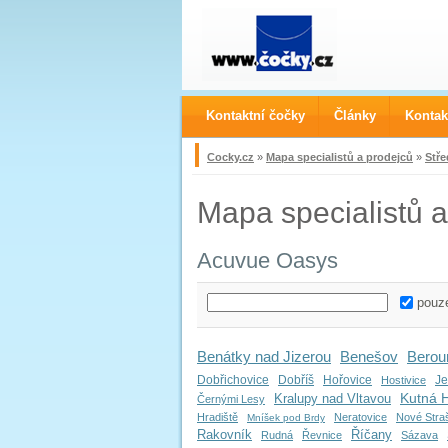
Kontaktní čočky
Články
Kontak
Cocky.cz
»
Mapa specialistů a prodejců
»
Stře
Mapa specialistů a
Acuvue Oasys
pouze
Benátky nad Jizerou
Benešov
Berou
Dobřichovice
Dobříš
Hořovice
Je
Hostivice
Kutná 
Kralupy nad Vltavou
Černými Lesy
Hradiště
Neratovice
Nové Stra
Mníšek pod Brdy
Rakovník
Říčany
Rudná
Řevnice
Sázava