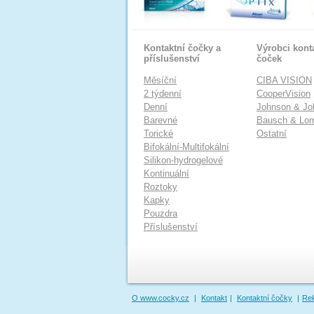
Kontaktní čočky a
Výrobci kont
příslušenství
čoček
Měsíční
CIBA VISION
2 týdenní
CooperVision
Denní
Johnson & Jo
Barevné
Bausch & Lo
Torické
Ostatní
Bifokální-Multifokální
Silikon-hydrogelové
Kontinuální
Roztoky
Kapky
Pouzdra
Příslušenství
O www.cocky.cz
|
Kontakt
|
Kontaktní čočky
|
Re