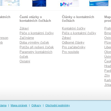
aktních
Časté otázky o
Články o kontaktních
Mapa
kontaktních čočkách
čočkách
pro
Zdraví
Kontaktní čočky
Pra
Péče o kontaktní čočky
Péče o kontaktní čočky
Brn
hnson
Začínáme
Zdraví
Ostr
mb
Doba výměny čoček
Odborné články
Plze
Potíže při nošení čoček
Pro začátečníky
Libe
Parametry kontaktních
Pro nositele
Olo
čoček
Ústn
Ostatní
Česk
Hrad
Pard
Zlín
Karl
Jihl
klama
|
Mapa stránek
|
Odkazy
|
Obchodní podmínky