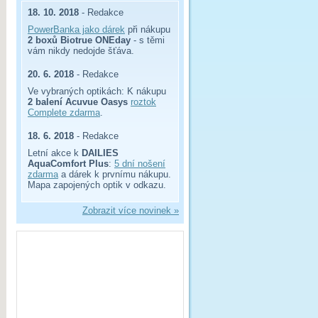
18. 10. 2018
- Redakce
PowerBanka jako dárek
při nákupu
2 boxů Biotrue ONEday
- s těmi
vám nikdy nedojde šťáva.
20. 6. 2018
- Redakce
Ve vybraných optikách: K nákupu
2 balení Acuvue Oasys
roztok
Complete zdarma
.
18. 6. 2018
- Redakce
Letní akce k
DAILIES
AquaComfort Plus
:
5 dní nošení
zdarma
a dárek k prvnímu nákupu.
Mapa zapojených optik v odkazu.
Zobrazit více novinek »