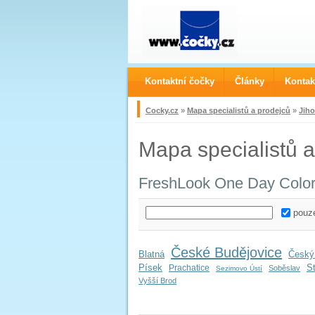
Kontaktní čočky
Články
Kontak
Cocky.cz
»
Mapa specialistů a prodejců
»
Jiho
Mapa specialistů a
FreshLook One Day Colo
pouze
České Budějovice
Blatná
Český
Písek
S
Prachatice
Soběslav
Sezimovo Ústí
Vyšší Brod