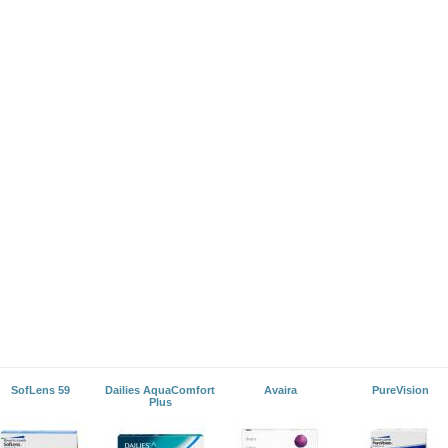
SofLens 59
Dailies AquaComfort
Avaira
PureVision
Plus