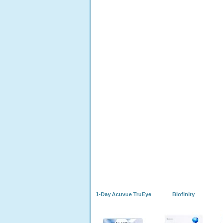
1-Day Acuvue TruEye
Biofinity