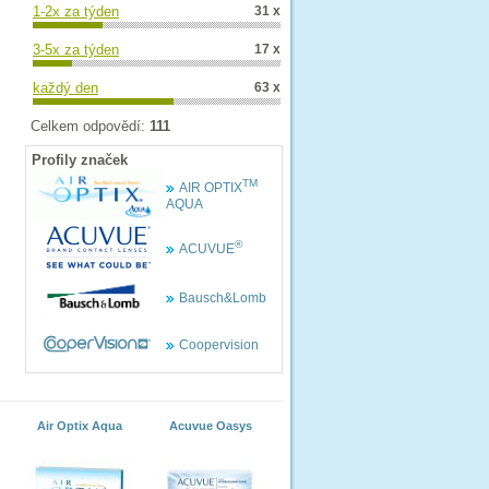
1-2x za týden
31 x
3-5x za týden
17 x
každý den
63 x
Celkem odpovědí:
111
Profily značek
TM
AIR OPTIX
AQUA
®
ACUVUE
Bausch&Lomb
Coopervision
Air Optix Aqua
Acuvue Oasys