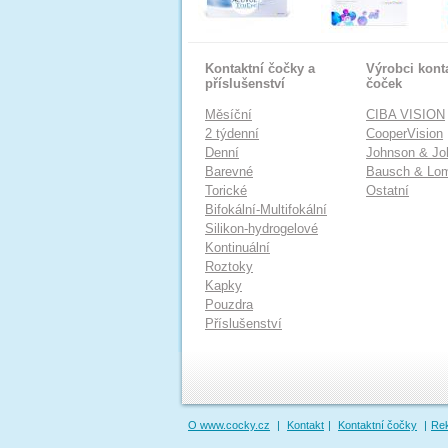
Kontaktní čočky a
Výrobci kont
příslušenství
čoček
Měsíční
CIBA VISION
2 týdenní
CooperVision
Denní
Johnson & Jo
Barevné
Bausch & Lo
Torické
Ostatní
Bifokální-Multifokální
Silikon-hydrogelové
Kontinuální
Roztoky
Kapky
Pouzdra
Příslušenství
O www.cocky.cz
|
Kontakt
|
Kontaktní čočky
|
Re