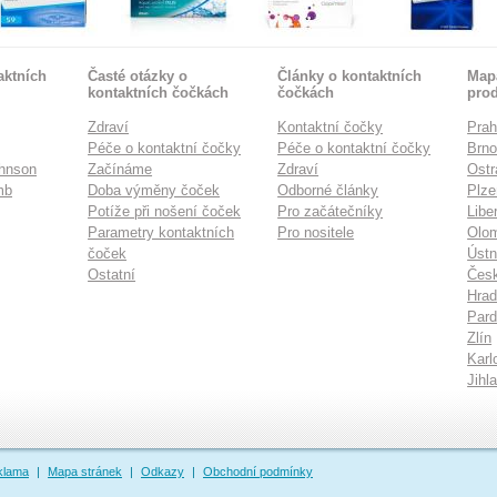
aktních
Časté otázky o
Články o kontaktních
Mapa
kontaktních čočkách
čočkách
pro
Zdraví
Kontaktní čočky
Pra
Péče o kontaktní čočky
Péče o kontaktní čočky
Brn
hnson
Začínáme
Zdraví
Ostr
mb
Doba výměny čoček
Odborné články
Plze
Potíže při nošení čoček
Pro začátečníky
Libe
Parametry kontaktních
Pro nositele
Olo
čoček
Ústn
Ostatní
Česk
Hrad
Pard
Zlín
Karl
Jihl
klama
|
Mapa stránek
|
Odkazy
|
Obchodní podmínky