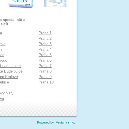
 specialistů a
dejců
ha
Praha 1
o
Praha 2
ava
Praha 3
ň
Praha 4
rec
Praha 5
mouc
Praha 6
í nad Labem
Praha 7
é Budějovice
Praha 8
ec Králové
Praha 9
ubice
Praha 10
ovy Vary
ava
Powered by
Venturia s.r.o.