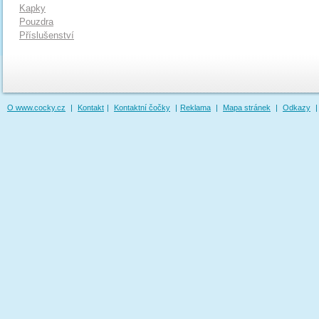
Kapky
Pouzdra
Příslušenství
O www.cocky.cz
|
Kontakt
|
Kontaktní čočky
|
Reklama
|
Mapa stránek
|
Odkazy
|