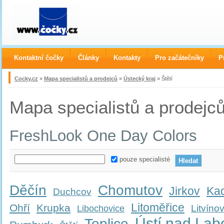
Kontaktní čočky
Články
Kontakty
Pro začátečníky
P
Cocky.cz
»
Mapa specialistů a prodejců
»
Ústecký kraj
» Štětí
Mapa specialistů a prodejc
FreshLook One Day Colors
pouze specialisté
Děčín
Chomutov
Jirkov
Ka
Duchcov
Litoměřice
Ohří
Krupka
Litvíno
Libochovice
Ústí nad La
Teplice