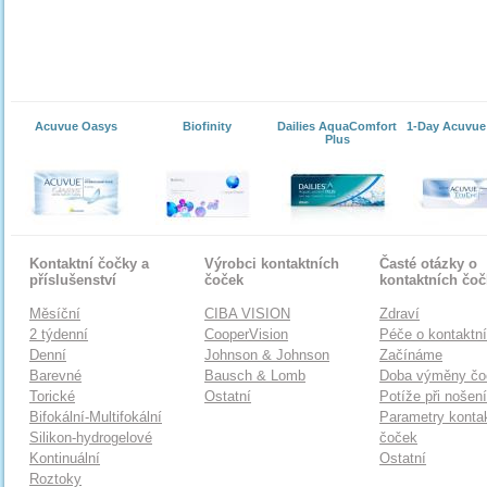
Acuvue Oasys
Biofinity
Dailies AquaComfort
1-Day Acuvue
Plus
Kontaktní čočky a
Výrobci kontaktních
Časté otázky o
příslušenství
čoček
kontaktních čo
Měsíční
CIBA VISION
Zdraví
2 týdenní
CooperVision
Péče o kontaktn
Denní
Johnson & Johnson
Začínáme
Barevné
Bausch & Lomb
Doba výměny čo
Torické
Ostatní
Potíže při nošen
Bifokální-Multifokální
Parametry konta
Silikon-hydrogelové
čoček
Kontinuální
Ostatní
Roztoky