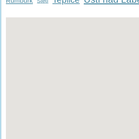
Rumburk
Štětí