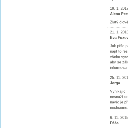
19. 1. 201
Alena Pe
Zlatý člově
21. 1. 201
Eva Fuxo
Jak píše p
najít to ře
všeho vysv
aby se zá
informova
25. 11. 20
Jorga
Vynikající
nesnaží se
navíc je p
nechceme
6. 11. 201
Dáša