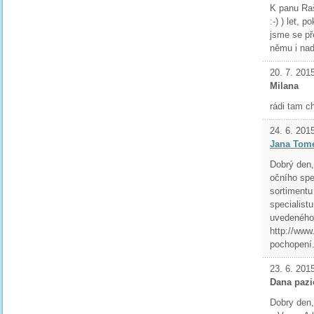
K panu Raš
:-) ) let, 
jsme se př
němu i nadá
20. 7. 201
Milana
rádi tam 
24. 6. 201
Jana Tom
Dobrý den,
očního spe
sortimentu
specialistu
uvedeného 
http://www
pochopení
23. 6. 201
Dana pazi
Dobry den, 