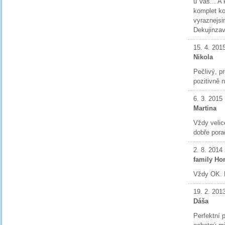
u Vas... A 
komplet ko
vyraznejsi
Dekujinzav
15. 4. 201
Nikola
Pečlivý, pr
pozitivně n
6. 3. 2015
Martina
Vždy velic
dobře pora
2. 8. 2014
family Ho
Vždy OK. P
19. 2. 201
Dáša
Perfektní 