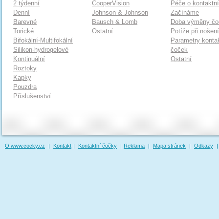
2 týdenní
CooperVision
Péče o kontaktn
Denní
Johnson & Johnson
Začínáme
Barevné
Bausch & Lomb
Doba výměny čo
Torické
Ostatní
Potíže při nošen
Bifokální-Multifokální
Parametry konta
Silikon-hydrogelové
čoček
Kontinuální
Ostatní
Roztoky
Kapky
Pouzdra
Příslušenství
O www.cocky.cz
|
Kontakt
|
Kontaktní čočky
|
Reklama
|
Mapa stránek
|
Odkazy
|