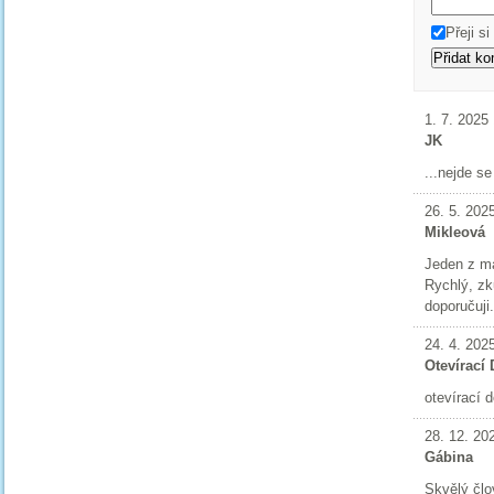
Přeji s
1. 7. 2025
JK
...nejde s
26. 5. 202
Mikleová
Jeden z má
Rychlý, zk
doporučuji.
24. 4. 202
Otevírací
otevírací d
28. 12. 20
Gábina
Skvělý člo