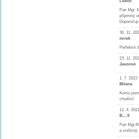
Luboš
Pan Mgr. M
příjemný o
Doporučuji
30. 11. 20
mirek
Perfektní 
23. 11. 20
Javorovi
1. 7. 2022
Milana
Komu jsem 
chodím!
12. 4. 202
B....9
Pan Mgr.Ra
a vstřícný