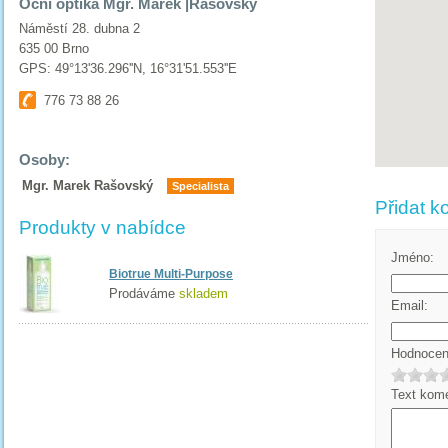
Oční optika Mgr. Marek |Rašovský
Náměstí 28. dubna 2
635 00 Brno
GPS: 49°13'36.296''N, 16°31'51.553''E
776 73 88 26
Osoby:
Mgr. Marek Rašovský
Specialista
Přidat k
Produkty v nabídce
Jméno:
Biotrue Multi-Purpose
Prodáváme
skladem
Email:
Hodnocení
Text kome