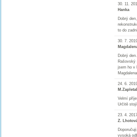
30. 11. 20
Hanka
Dobrý den,
rekonstrukc
to do zadn
30. 7. 201
Magdalen
Dobrý den.
Rašovský 
jsem ho v 
Magdalena
24. 6. 201
M.Zapleta
Velmí příj
Určitě stoj
23. 4. 201
Z. Lhotov
Doporučuji,
vysoká odb