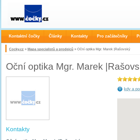
Kontaktní čočky
Články
Kontakty
Pro začátečníky
P
Cocky.cz
»
Mapa specialistů a prodejců
» Oční optika Mgr. Marek |Rašovský
Oční optika Mgr. Marek |Rašovs
kdy a po
Kontakty