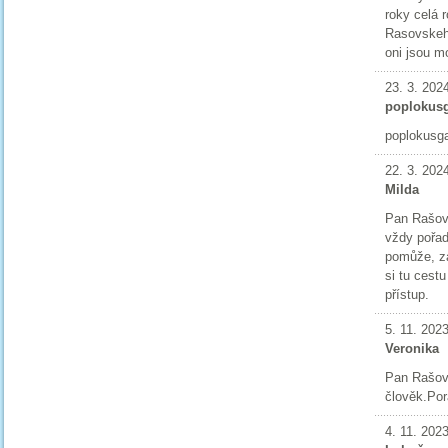
roky celá 
Rasovskeh
oni jsou m
23. 3. 202
poplokus
poplokusg
22. 3. 202
Milda
Pan Rašov
vždy pořad
pomůže, za
si tu cest
přístup.
5. 11. 202
Veronika
Pan Rašovs
člověk.Por
4. 11. 202