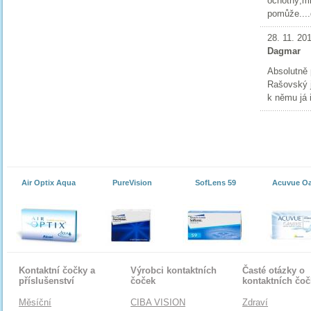
ochotný,mi
pomůže....
28. 11. 20
Dagmar
Absolutně 
Rašovský j
k němu já 
Air Optix Aqua
PureVision
SofLens 59
Acuvue O
Kontaktní čočky a
Výrobci kontaktních
Časté otázky o
příslušenství
čoček
kontaktních čo
Měsíční
CIBA VISION
Zdraví