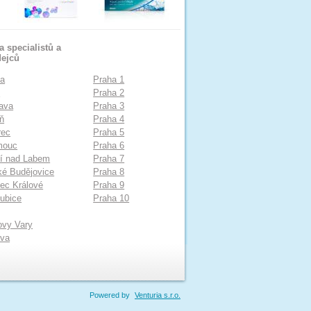
 specialistů a
dejců
ha
Praha 1
o
Praha 2
ava
Praha 3
ň
Praha 4
rec
Praha 5
mouc
Praha 6
í nad Labem
Praha 7
é Budějovice
Praha 8
ec Králové
Praha 9
ubice
Praha 10
ovy Vary
ava
Powered by
Venturia s.r.o.