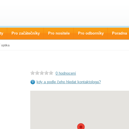
ty
Pro začátečníky
Pro nositele
Pro odborníky
Poradna
 optika
0 hodnocení
kdy a podle čeho hledat kontaktologa?