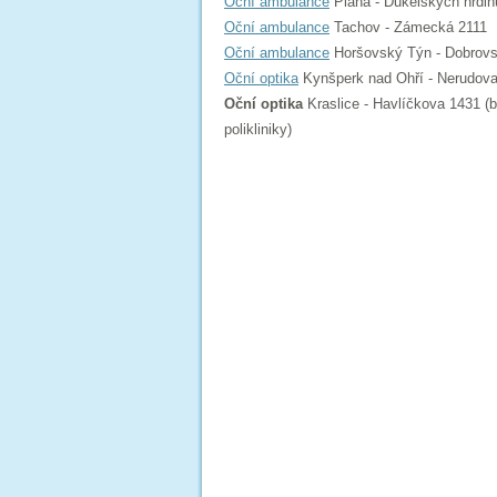
Oční ambulance
Planá - Dukelských hrdin
Oční ambulance
Tachov - Zámecká 2111
Oční ambulance
Horšovský Týn - Dobrov
Oční optika
Kynšperk nad Ohří - Nerudov
Oční optika
Kraslice - Havlíčkova 1431 (
polikliniky)