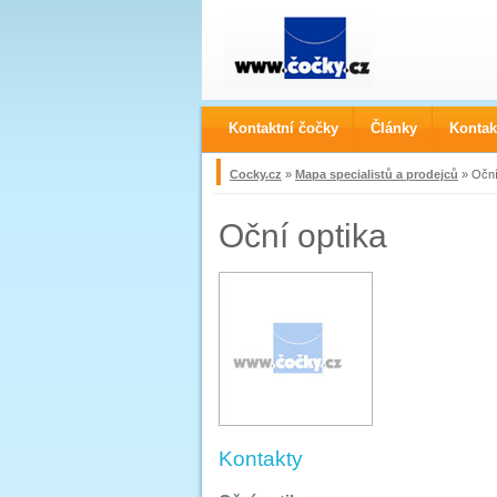
Kontaktní čočky
Články
Kontak
Cocky.cz
»
Mapa specialistů a prodejců
» Oční
Oční optika
Kontakty