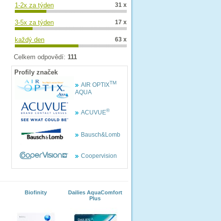
1-2x za týden
31 x
3-5x za týden
17 x
každý den
63 x
Celkem odpovědí:
111
Profily značek
TM
AIR OPTIX
AQUA
®
ACUVUE
Bausch&Lomb
Coopervision
Biofinity
Dailies AquaComfort
Plus