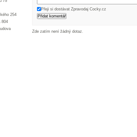
ů 75
Přeji si dostávat Zpravodaj Cocky.cz
ského 254
a 804
budova
Zde zatím není žádný dotaz.