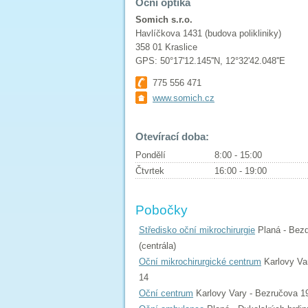
Oční optika
Somich s.r.o.
Havlíčkova 1431 (budova polikliniky)
358 01 Kraslice
GPS: 50°17'12.145''N, 12°32'42.048''E
775 556 471
www.somich.cz
Otevírací doba:
Pondělí
8:00 - 15:00
Čtvrtek
16:00 - 19:00
Pobočky
Středisko oční mikrochirurgie
Planá - Bezd
(centrála)
Oční mikrochirurgické centrum
Karlovy Var
14
Oční centrum
Karlovy Vary - Bezručova 1