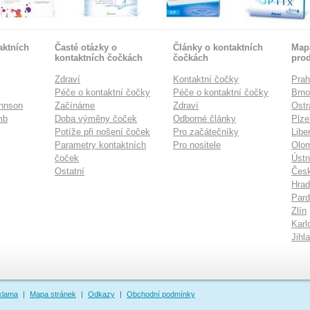
aktních
Časté otázky o
Články o kontaktních
Mapa
kontaktních čočkách
čočkách
pro
Zdraví
Kontaktní čočky
Pra
Péče o kontaktní čočky
Péče o kontaktní čočky
Brn
hnson
Začínáme
Zdraví
Ostr
mb
Doba výměny čoček
Odborné články
Plze
Potíže při nošení čoček
Pro začátečníky
Libe
Parametry kontaktních
Pro nositele
Olo
čoček
Ústn
Ostatní
Česk
Hrad
Pard
Zlín
Karl
Jihl
klama
|
Mapa stránek
|
Odkazy
|
Obchodní podmínky