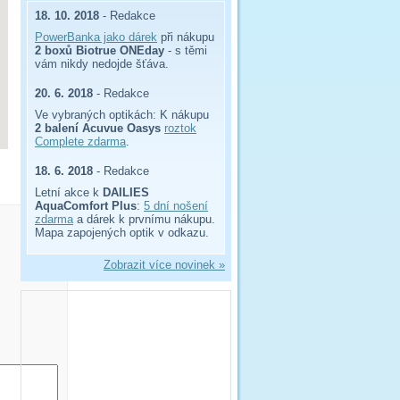
18. 10. 2018
- Redakce
PowerBanka jako dárek
při nákupu
2 boxů Biotrue ONEday
- s těmi
vám nikdy nedojde šťáva.
20. 6. 2018
- Redakce
Ve vybraných optikách: K nákupu
2 balení Acuvue Oasys
roztok
Complete zdarma
.
18. 6. 2018
- Redakce
Letní akce k
DAILIES
AquaComfort Plus
:
5 dní nošení
zdarma
a dárek k prvnímu nákupu.
Mapa zapojených optik v odkazu.
Zobrazit více novinek »