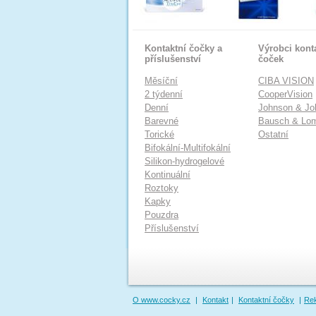
Kontaktní čočky a
Výrobci kont
příslušenství
čoček
Měsíční
CIBA VISION
2 týdenní
CooperVision
Denní
Johnson & Jo
Barevné
Bausch & Lo
Torické
Ostatní
Bifokální-Multifokální
Silikon-hydrogelové
Kontinuální
Roztoky
Kapky
Pouzdra
Příslušenství
O www.cocky.cz
|
Kontakt
|
Kontaktní čočky
|
Re