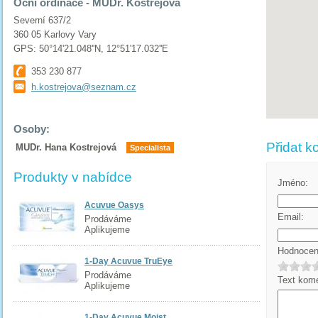
Oční ordinace - MUDr. Kostrejová
Severní 637/2
360 05 Karlovy Vary
GPS: 50°14'21.048''N, 12°51'17.032''E
353 230 877
h.kostrejova@seznam.cz
Osoby:
Přidat k
MUDr. Hana Kostrejová
Specialista
Produkty v nabídce
Jméno:
Acuvue Oasys
Email:
Prodáváme
Aplikujeme
Hodnocení
1-Day Acuvue TruEye
Prodáváme
Text kome
Aplikujeme
1-Day Acuvue Moist