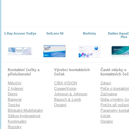
1-Day Acuvue TruEye
SofLens 59
Biofinity
Dailies Aqua
Plus
Kontaktní čočky a
Výrobci kontaktních
Časté otázky o
příslušenství
čoček
kontaktních čo
Měsíční
CIBA VISION
Zdraví
2 týdenní
CooperVision
Péče o kontaktn
Denní
Johnson & Johnson
Začínáme
Barevné
Bausch & Lomb
Doba výměny čo
Torické
Ostatní
Potíže při nošen
Bifokální-Multifokální
Parametry konta
Silikon-hydrogelové
čoček
Kontinuální
Ostatní
Roztoky