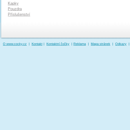
Kapky
Pouzdra
Příslušenství
O www.cocky.cz
|
Kontakt
|
Kontaktní čočky
|
Reklama
|
Mapa stránek
|
Odkazy
|