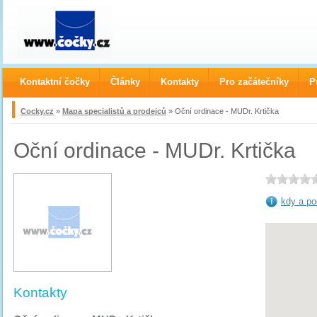
Kontaktní čočky
Články
Kontakty
Pro začátečníky
P
Cocky.cz
»
Mapa specialistů a prodejců
» Oční ordinace - MUDr. Krtička
Oční ordinace - MUDr. Krtička
kdy a po
Kontakty