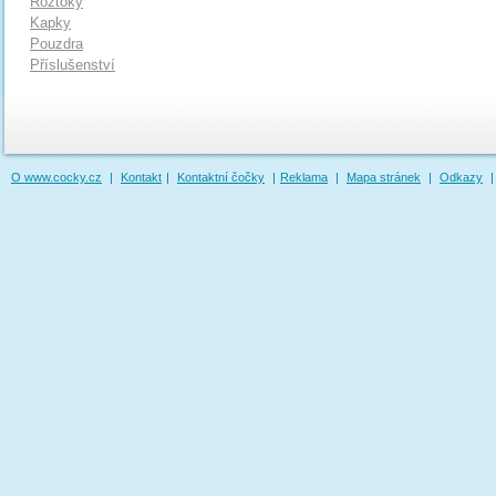
Roztoky
Kapky
Pouzdra
Příslušenství
O www.cocky.cz
|
Kontakt
|
Kontaktní čočky
|
Reklama
|
Mapa stránek
|
Odkazy
|