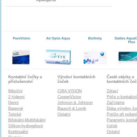
PureVision
Air Optix Aqua
Biofinity
Dailies Aqua
Plus
Kontaktní čočky a
Výrobci kontaktních
Časté otázky o
příslušenství
čoček
kontaktních čo
Měsíční
CIBA VISION
Zdraví
2 týdenní
CooperVision
Péče o kontaktn
Denní
Johnson & Johnson
Začínáme
Barevné
Bausch & Lomb
Doba výměny čo
Torické
Ostatní
Potíže při nošen
Bifokální-Multifokální
Parametry konta
Silikon-hydrogelové
čoček
Kontinuální
Ostatní