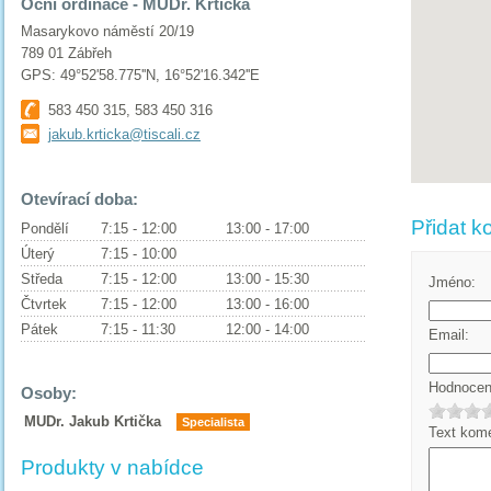
Oční ordinace - MUDr. Krtička
Masarykovo náměstí 20/19
789 01 Zábřeh
GPS: 49°52'58.775''N, 16°52'16.342''E
583 450 315, 583 450 316
jakub.krticka@tiscali.cz
Otevírací doba:
Přidat k
Pondělí
7:15 - 12:00
13:00 - 17:00
Úterý
7:15 - 10:00
Středa
7:15 - 12:00
13:00 - 15:30
Jméno:
Čtvrtek
7:15 - 12:00
13:00 - 16:00
Pátek
7:15 - 11:30
12:00 - 14:00
Email:
Hodnocení
Osoby:
MUDr. Jakub Krtička
Specialista
Text kome
Produkty v nabídce