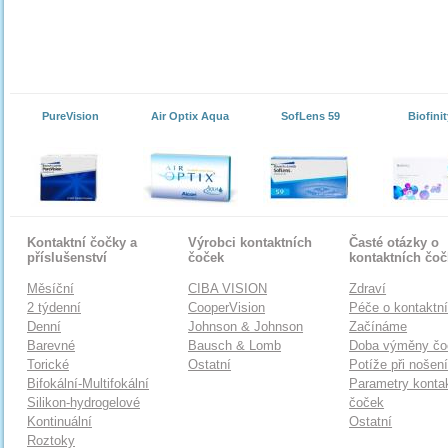
PureVision
Air Optix Aqua
SofLens 59
Biofinit
Kontaktní čočky a
Výrobci kontaktních
Časté otázky o
příslušenství
čoček
kontaktních čo
Měsíční
CIBA VISION
Zdraví
2 týdenní
CooperVision
Péče o kontaktn
Denní
Johnson & Johnson
Začínáme
Barevné
Bausch & Lomb
Doba výměny čo
Torické
Ostatní
Potíže při nošen
Bifokální-Multifokální
Parametry konta
Silikon-hydrogelové
čoček
Kontinuální
Ostatní
Roztoky