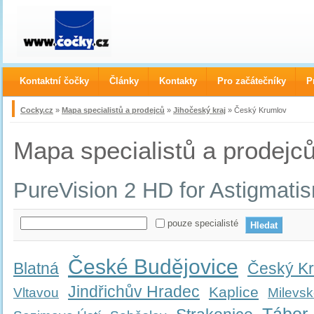
Kontaktní čočky
Články
Kontakty
Pro začátečníky
P
Cocky.cz
»
Mapa specialistů a prodejců
»
Jihočeský kraj
» Český Krumlov
Mapa specialistů a prodejc
PureVision 2 HD for Astigmati
pouze specialisté
České Budějovice
Blatná
Český K
Jindřichův Hradec
Kaplice
Vltavou
Milevs