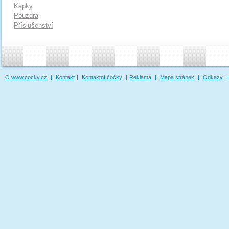
Kapky
Pouzdra
Příslušenství
O www.cocky.cz
|
Kontakt
|
Kontaktní čočky
|
Reklama
|
Mapa stránek
|
Odkazy
|