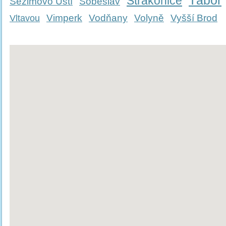
Tábor
Strakonice
Sezimovo Ústí
Soběslav
Vimperk
Vodňany
Volyně
Vyšší Brod
Vltavou