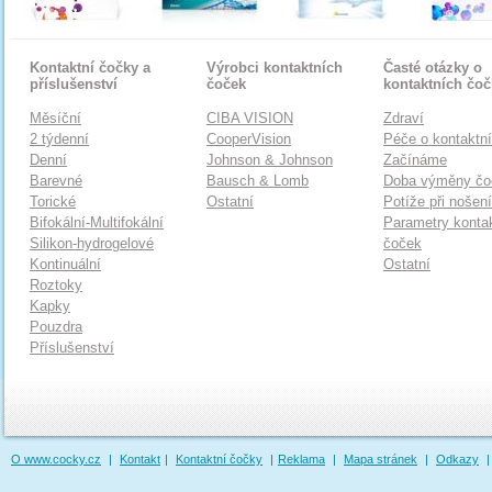
Kontaktní čočky a
Výrobci kontaktních
Časté otázky o
příslušenství
čoček
kontaktních čo
Měsíční
CIBA VISION
Zdraví
2 týdenní
CooperVision
Péče o kontaktn
Denní
Johnson & Johnson
Začínáme
Barevné
Bausch & Lomb
Doba výměny čo
Torické
Ostatní
Potíže při nošen
Bifokální-Multifokální
Parametry konta
Silikon-hydrogelové
čoček
Kontinuální
Ostatní
Roztoky
Kapky
Pouzdra
Příslušenství
O www.cocky.cz
|
Kontakt
|
Kontaktní čočky
|
Reklama
|
Mapa stránek
|
Odkazy
|