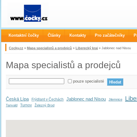
Kontaktní čočky
Články
Kontakty
Pro začátečníky
P
Cocky.cz
»
Mapa specialistů a prodejců
»
Liberecký kraj
» Jablonec nad Nisou
Mapa specialistů a prodejců
pouze specialisté
Libe
Česká Lípa
Jablonec nad Nisou
Frýdlant v Čechách
Jilemnice
Turnov
Tanvald
Železný Brod