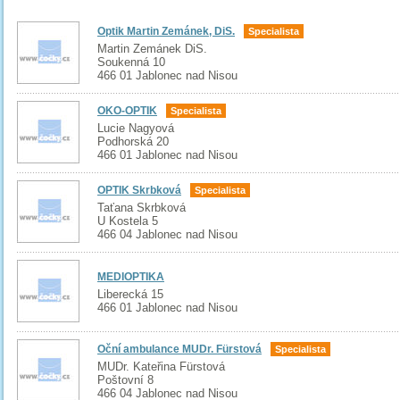
Optik Martin Zemánek, DiS.
Specialista
Martin Zemánek DiS.
Soukenná 10
466 01 Jablonec nad Nisou
OKO-OPTIK
Specialista
Lucie Nagyová
Podhorská 20
466 01 Jablonec nad Nisou
OPTIK Skrbková
Specialista
Taťana Skrbková
U Kostela 5
466 04 Jablonec nad Nisou
MEDIOPTIKA
Liberecká 15
466 01 Jablonec nad Nisou
Oční ambulance MUDr. Fürstová
Specialista
MUDr. Kateřina Fürstová
Poštovní 8
466 04 Jablonec nad Nisou