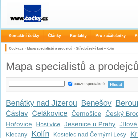
Kontaktní čočky
Články
Kontakty
Pro začátečníky
P
Cocky.cz
»
Mapa specialistů a prodejců
»
Středočeský kraj
» Kolín
Mapa specialistů a prodejc
pouze specialisté
Benátky nad Jizerou
Benešov
Berou
Čáslav
Čelákovice
Černošice
Český Bro
Hořovice
Jesenice u Prahy
Jílové
Hostivice
Kolín
Kr
Klecany
Kostelec nad Černými Lesy