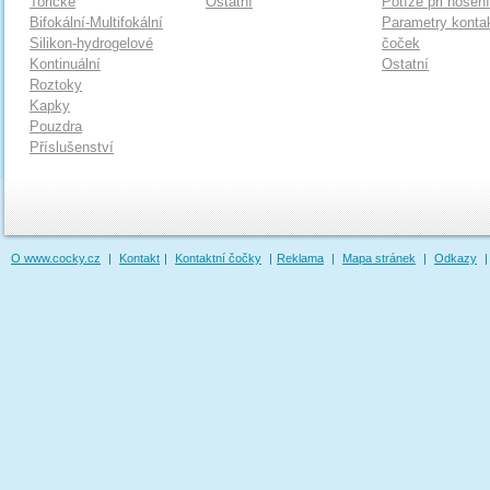
Torické
Ostatní
Potíže při nošen
Bifokální-Multifokální
Parametry konta
Silikon-hydrogelové
čoček
Kontinuální
Ostatní
Roztoky
Kapky
Pouzdra
Příslušenství
O www.cocky.cz
|
Kontakt
|
Kontaktní čočky
|
Reklama
|
Mapa stránek
|
Odkazy
|