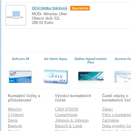
Oční Optika Stárková
Specialista
MUDr. Miroslav Uher
Obecní dvůr 311
280 02 Kolín
SofLens 59
Air Optix Aqua
Dailies AquaComfort
Acuvue O
Plus
Kontaktní čočky a
Výrobci kontaktních
Časté otázky o
příslušenství
čoček
kontaktních čo
Měsíční
CIBA VISION
Zdraví
2 týdenní
CooperVision
Péče o kontaktn
Denní
Johnson & Johnson
Začínáme
Barevné
Bausch & Lomb
Doba výměny čo