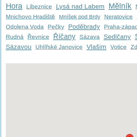
Hora
Mělník
Lysá nad Labem
Líbeznice
Mnichovo Hradiště
Neratovice
Mníšek pod Brdy
Poděbrady
Odolena Voda
Pečky
Praha-zápa
Říčany
Sedlčany
Rudná
Řevnice
Sázava
Sázavou
Vlašim
Uhlířské Janovice
Votice
Zd