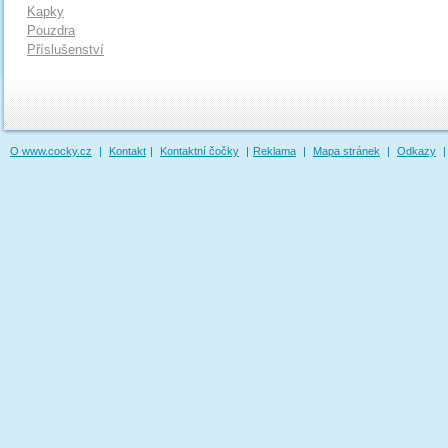
Kapky
Pouzdra
Příslušenství
O www.cocky.cz
|
Kontakt
|
Kontaktní čočky
|
Reklama
|
Mapa stránek
|
Odkazy
|