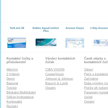
SofLens 59
Dailies AquaComfort
Acuvue Oasys
1-Day Acuvue
Plus
Kontaktní čočky a
Výrobci kontaktních
Časté otázky o
příslušenství
čoček
kontaktních čo
Měsíční
CIBA VISION
Zdraví
2 týdenní
CooperVision
Péče o kontaktn
Denní
Johnson & Johnson
Začínáme
Barevné
Bausch & Lomb
Doba výměny čo
Torické
Ostatní
Potíže při nošen
Bifokální-Multifokální
Parametry konta
Silikon-hydrogelové
čoček
Kontinuální
Ostatní
Roztoky