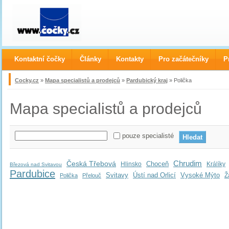
Kontaktní čočky
Články
Kontakty
Pro začátečníky
P
Cocky.cz
»
Mapa specialistů a prodejců
»
Pardubický kraj
» Polička
Mapa specialistů a prodejců
pouze specialisté
Chrudim
Česká Třebová
Choceň
Hlinsko
Králíky
Březová nad Svitavou
Pardubice
Svitavy
Ústí nad Orlicí
Vysoké Mýto
Ž
Polička
Přelouč