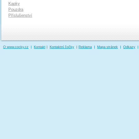
Kapky
Pouzdra
Příslušenství
O www.cocky.cz
|
Kontakt
|
Kontaktní čočky
|
Reklama
|
Mapa stránek
|
Odkazy
|