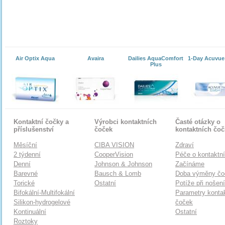
Air Optix Aqua
Avaira
Dailies AquaComfort
1-Day Acuvue
Plus
Kontaktní čočky a
Výrobci kontaktních
Časté otázky o
příslušenství
čoček
kontaktních čo
Měsíční
CIBA VISION
Zdraví
2 týdenní
CooperVision
Péče o kontaktn
Denní
Johnson & Johnson
Začínáme
Barevné
Bausch & Lomb
Doba výměny čo
Torické
Ostatní
Potíže při nošen
Bifokální-Multifokální
Parametry konta
Silikon-hydrogelové
čoček
Kontinuální
Ostatní
Roztoky