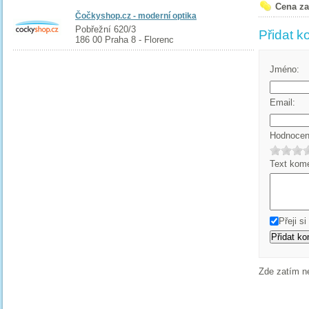
Cena za
Čočkyshop.cz - moderní optika
Pobřežní 620/3
Přidat k
186 00 Praha 8 - Florenc
Jméno:
Email:
Hodnocení
Text kome
Přeji s
Zde zatím n