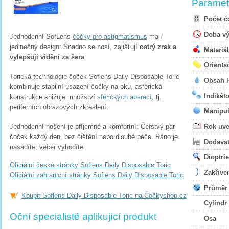
Paramet
Počet č
Doba v
Jednodenní SofLens
čočky pro astigmatismus
mají
jedinečný design: Snadno se nosí, zajišťují
ostrý zrak a
Materiál
vylepšují vidění za šera
.
Orienta
Torická technologie čoček Soflens Daily Disposable Toric
Obsah 
kombinuje stabilní usazení čočky na oku, asférická
Indikáto
konstrukce snižuje množství
sférických aberací
, tj.
periferních obrazových zkreslení.
Manipul
Jednodenní nošení je příjemné a komfortní: Čerstvý pár
Rok uve
čoček každý den, bez čištění nebo dlouhé péče. Ráno je
Dodavat
nasadíte, večer vyhodíte.
Dioptrie
Oficiální české stránky Soflens Daily Disposable Toric
Zakřive
Oficiální zahraniční stránky Soflens Daily Disposable Toric
Průměr
Koupit Soflens Daily Disposable Toric na Čočkyshop.cz
Cylindr
Oční specialisté aplikující produkt
Osa