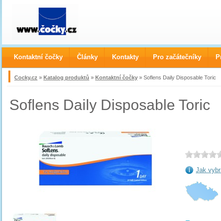
Kontaktní čočky
Články
Kontakty
Pro začátečníky
P
Cocky.cz
»
Katalog produktů
»
Kontaktní čočky
» Soflens Daily Disposable Toric
Soflens Daily Disposable Toric
Jak vybr