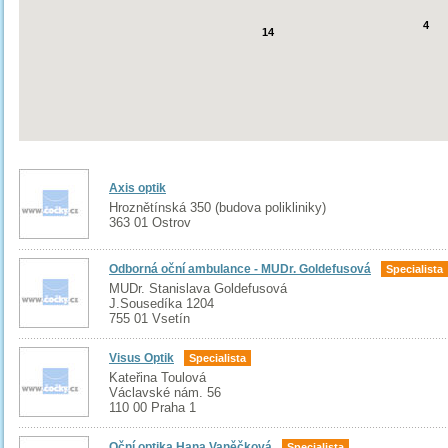
4
14
Axis optik
Hroznětínská 350 (budova polikliniky)
363 01 Ostrov
Odborná oční ambulance - MUDr. Goldefusová
Specialista
MUDr. Stanislava Goldefusová
J.Sousedíka 1204
755 01 Vsetín
Visus Optik
Specialista
Kateřina Toulová
Václavské nám. 56
110 00 Praha 1
Oční optika Hana Vaněčková
Specialista