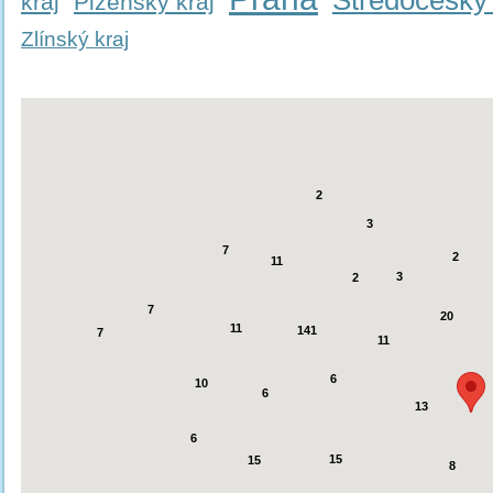
Středočeský 
kraj
Plzeňský kraj
Zlínský kraj
2
3
7
2
11
3
2
7
20
11
141
7
11
6
10
6
13
6
15
15
8