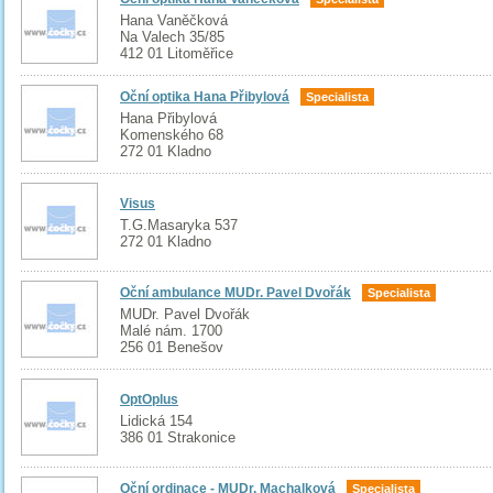
Hana Vaněčková
Na Valech 35/85
412 01 Litoměřice
Oční optika Hana Přibylová
Specialista
Hana Přibylová
Komenského 68
272 01 Kladno
Visus
T.G.Masaryka 537
272 01 Kladno
Oční ambulance MUDr. Pavel Dvořák
Specialista
MUDr. Pavel Dvořák
Malé nám. 1700
256 01 Benešov
OptOplus
Lidická 154
386 01 Strakonice
Oční ordinace - MUDr. Machalková
Specialista