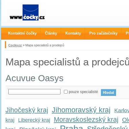
Kontaktní čočky
Články
Kontakty
Pro začátečníky
P
Cocky.cz
» Mapa specialistů a prodejců
Mapa specialistů a prodejc
Acuvue Oasys
pouze specialisté
Jihomoravský kraj
Jihočeský kraj
Karlo
Moravskoslezský kraj
Ol
kraj
Liberecký kraj
Praha