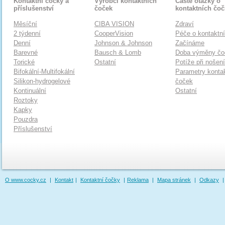
Kontaktní čočky a
Výrobci kontaktních
Časté otázky o
příslušenství
čoček
kontaktních čo
Měsíční
CIBA VISION
Zdraví
2 týdenní
CooperVision
Péče o kontaktn
Denní
Johnson & Johnson
Začínáme
Barevné
Bausch & Lomb
Doba výměny čo
Torické
Ostatní
Potíže při nošen
Bifokální-Multifokální
Parametry konta
Silikon-hydrogelové
čoček
Kontinuální
Ostatní
Roztoky
Kapky
Pouzdra
Příslušenství
O www.cocky.cz
|
Kontakt
|
Kontaktní čočky
|
Reklama
|
Mapa stránek
|
Odkazy
|