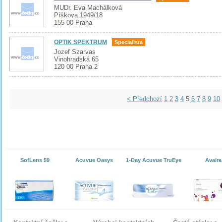
MUDr. Eva Machálková
Píškova 1949/18
155 00 Praha
OPTIK SPEKTRUM
Specialista
Jozef Szarvas
Vinohradská 65
120 00 Praha 2
< Předchozí
1
2
3
4
5
6
7
8
9
10
SofLens 59
Acuvue Oasys
1-Day Acuvue TruEye
Avaira