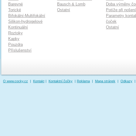
Barevné
Bausch & Lomb
Doba výměny čo
Torické
Ostatní
Potíže při nošen
Bifokální-Multifokální
Parametry konta
Silikon-hydrogelové
čoček
Kontinuální
Ostatní
Roztoky
Kapky
Pouzdra
Příslušenství
O www.cocky.cz
|
Kontakt
|
Kontaktní čočky
|
Reklama
|
Mapa stránek
|
Odkazy
|