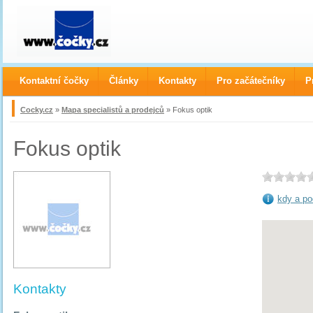
Kontaktní čočky
Články
Kontakty
Pro začátečníky
P
Cocky.cz
»
Mapa specialistů a prodejců
» Fokus optik
Fokus optik
kdy a po
Kontakty