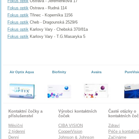
Fokus optik
Ostrava - Jeremenkova 17
Fokus optik
Ostrava - Rudná 114
Fokus optik
Třinec - Koperníka 1156
Fokus optik
Cheb - Dragounská 2529/6
Fokus optik
Karlovy Vary - Chebská 370/81a
Fokus optik
Karlovy Vary - T.G.Masaryka 5
Air Optix Aqua
Biofinity
Avaira
PureVisi
Kontaktní čočky a
Výrobci kontaktních
Časté otázky o
příslušenství
čoček
kontaktních čo
Měsíční
CIBA VISION
Zdraví
2 týdenní
CooperVision
Péče o kontaktn
Denní
Johnson & Johnson
Začínáme