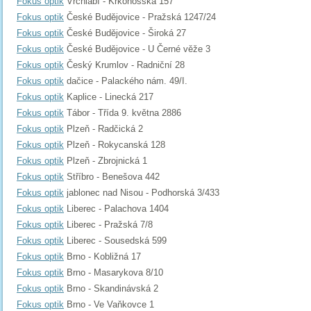
Fokus optik
Vrchlabí - Krkonošská 157
Fokus optik
České Budějovice - Pražská 1247/24
Fokus optik
České Budějovice - Široká 27
Fokus optik
České Budějovice - U Černé věže 3
Fokus optik
Český Krumlov - Radniční 28
Fokus optik
dačice - Palackého nám. 49/I.
Fokus optik
Kaplice - Linecká 217
Fokus optik
Tábor - Třída 9. května 2886
Fokus optik
Plzeň - Radčická 2
Fokus optik
Plzeň - Rokycanská 128
Fokus optik
Plzeň - Zbrojnická 1
Fokus optik
Stříbro - Benešova 442
Fokus optik
jablonec nad Nisou - Podhorská 3/433
Fokus optik
Liberec - Palachova 1404
Fokus optik
Liberec - Pražská 7/8
Fokus optik
Liberec - Sousedská 599
Fokus optik
Brno - Kobližná 17
Fokus optik
Brno - Masarykova 8/10
Fokus optik
Brno - Skandinávská 2
Fokus optik
Brno - Ve Vaňkovce 1