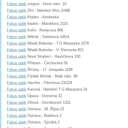
Fokus optik
znojmo - Horní nám. 10
Fokus optik
Zlín - Náměstí Míru 2/488
Fokus optik
Kladno - Arménská
Fokus optik
kladno - Maroldova 2115
Fokus optik
Kolín - Rorejcova 906
Fokus optik
Mělník - Seifertova 146/4
Fokus optik
Mladá Boleslav - T.G.Masaryka 1078
Fokus optik
Mladá Boleslav - V. Klementa 821
Fokus optik
Nové Strašecí - Havlíčkova 100
Fokus optik
Příbram - Čechovská 55
Fokus optik
Říčany - 17. listopadu 1188
Fokus optik
Frýdek Místek - Malé nám. 98
Fokus optik
Havířov - Fibichova 23/228
Fokus optik
Karviná - Náměstí T.G.Masaryka 24
Fokus optik
Opava - Ostrožná 32
Fokus optik
Orlová - Osvobození 1311
Fokus optik
Ostrava - 28. Října 23
Fokus optik
Ostrava - Bieblova 2
Fokus optik
Ostrava - Sjízdná 2