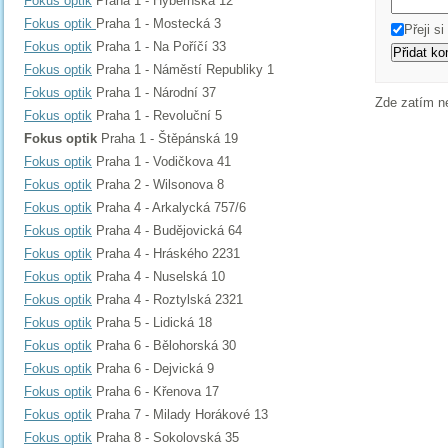
Fokus optik
Praha 1 - Hybernská 12
Fokus optik
Praha 1 - Mostecká 3
Přeji s
Fokus optik
Praha 1 - Na Poříčí 33
Fokus optik
Praha 1 - Náměstí Republiky 1
Fokus optik
Praha 1 - Národní 37
Zde zatím n
Fokus optik
Praha 1 - Revoluční 5
Fokus optik
Praha 1 - Štěpánská 19
Fokus optik
Praha 1 - Vodičkova 41
Fokus optik
Praha 2 - Wilsonova 8
Fokus optik
Praha 4 - Arkalycká 757/6
Fokus optik
Praha 4 - Budějovická 64
Fokus optik
Praha 4 - Hráského 2231
Fokus optik
Praha 4 - Nuselská 10
Fokus optik
Praha 4 - Roztylská 2321
Fokus optik
Praha 5 - Lidická 18
Fokus optik
Praha 6 - Bělohorská 30
Fokus optik
Praha 6 - Dejvická 9
Fokus optik
Praha 6 - Křenova 17
Fokus optik
Praha 7 - Milady Horákové 13
Fokus optik
Praha 8 - Sokolovská 35