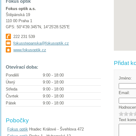
Fokus optik
Fokus optik a.s.
Štěpánská 19
110 00 Praha 1
GPS: 50°4'39.345''N, 14°25'28.525''E
222 231 539
fokusstepanska@fokusoptik.cz
www.fokusoptik.cz
Přidat k
Otevírací doba:
Pondělí
9:00 - 18:00
Jméno:
Úterý
9:00 - 18:00
Středa
9:00 - 18:00
Email:
Čtvrtek
9:00 - 18:00
Pátek
9:00 - 18:00
Hodnocení
Pobočky
Text kome
Fokus optik
Hradec Králové - Švehlova 472