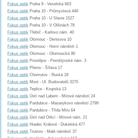
Fokus optik
Praha 9 - Veselská 663
Fokus optik
Praha 10 - Průmyslová 440
Fokus optik
Praha 10 - U Slavie 1527
Fokus optik
Praha 10 - V Olšinách 78
Fokus optik
Třebíč - Karlovo nám. 40
Fokus optik
Olomouc - Denisova 10
Fokus optik
Olomouc - Horní náměstí 1
Fokus optik
Olomouc - Olomoucká 90
Fokus optik
Prostějov - Pernštýnské nám. 3
Fokus optik
Přerov - Šířava 17
Fokus optik
Chomutov - Ruská 18
Fokus optik
Most - Ul. Budovatelů 3275
Fokus optik
Teplice - Krupská 13
Fokus optik
Ústí nad Labem - Mírové náměstí 24
Fokus optik
Pardubice - Masarykovo náměstí 2799
Fokus optik
Pardubice - Třída Míru 64
Fokus optik
Ústí nad Orlicí - Mírové nám. 21
Fokus optik
Hradec Králové - Dukelská 477
Fokus optik
Trutnov - Malé náměstí 37