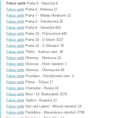
Fokus optik
Praha 6 - Dejvická 9
Fokus optik
Praha 6 - Křenova 17
Fokus optik
Praha 7 - Milady Horákové 13
Fokus optik
Praha 8 - Sokolovská 35
Fokus optik
Praha 9 - Veselská 663
Fokus optik
Praha 10 - Průmyslová 440
Fokus optik
Praha 10 - U Slavie 1527
Fokus optik
Praha 10 - V Olšinách 78
Fokus optik
Třebíč - Karlovo nám. 40
Fokus optik
Olomouc - Denisova 10
Fokus optik
Olomouc - Horní náměstí 1
Fokus optik
Olomouc - Olomoucká 90
Fokus optik
Prostějov - Pernštýnské nám. 3
Fokus optik
Přerov - Šířava 17
Fokus optik
Chomutov - Ruská 18
Fokus optik
Most - Ul. Budovatelů 3275
Fokus optik
Teplice - Krupská 13
Fokus optik
Ústí nad Labem - Mírové náměstí 24
Fokus optik
Pardubice - Masarykovo náměstí 2799