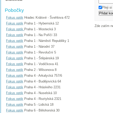
Přeji s
Pobočky
Fokus optik
Hradec Králové - Švehlova 472
Fokus optik
Praha 1 - Hybernská 12
Zde zatím n
Fokus optik
Praha 1 - Mostecká 3
Fokus optik
Praha 1 - Na Poříčí 33
Fokus optik
Praha 1 - Náměstí Republiky 1
Fokus optik
Praha 1 - Národní 37
Fokus optik
Praha 1 - Revoluční 5
Fokus optik
Praha 1 - Štěpánská 19
Fokus optik
Praha 1 - Vodičkova 41
Fokus optik
Praha 2 - Wilsonova 8
Fokus optik
Praha 4 - Arkalycká 757/6
Fokus optik
Praha 4 - Budějovická 64
Fokus optik
Praha 4 - Hráského 2231
Fokus optik
Praha 4 - Nuselská 10
Fokus optik
Praha 4 - Roztylská 2321
Fokus optik
Praha 5 - Lidická 18
Fokus optik
Praha 6 - Bělohorská 30