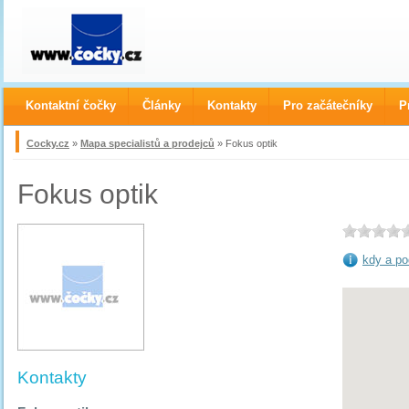
Kontaktní čočky
Články
Kontakty
Pro začátečníky
P
Cocky.cz
»
Mapa specialistů a prodejců
» Fokus optik
Fokus optik
kdy a po
Kontakty