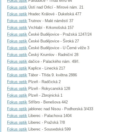
Fokus optik
Pardubice - Třída Míru 64
Fokus optik
Ústí nad Orlicí - Mírové nám. 21
Fokus optik
Hradec Králové - Dukelská 477
Fokus optik
Trutnov - Malé náměstí 37
Fokus optik
Vrchlabí - Krkonošská 157
Fokus optik
České Budějovice - Pražská 1247/24
Fokus optik
České Budějovice - Široká 27
Fokus optik
České Budějovice - U Černé věže 3
Fokus optik
Český Krumlov - Radniční 28
Fokus optik
dačice - Palackého nám. 49/I.
Fokus optik
Kaplice - Linecká 217
Fokus optik
Tábor - Třída 9. května 2886
Fokus optik
Plzeň - Radčická 2
Fokus optik
Plzeň - Rokycanská 128
Fokus optik
Plzeň - Zbrojnická 1
Fokus optik
Stříbro - Benešova 442
Fokus optik
jablonec nad Nisou - Podhorská 3/433
Fokus optik
Liberec - Palachova 1404
Fokus optik
Liberec - Pražská 7/8
Fokus optik
Liberec - Sousedská 599