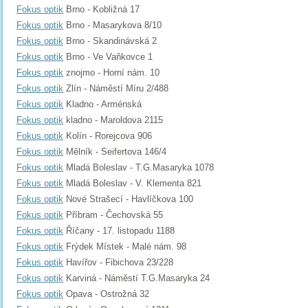
Fokus optik
Brno - Kobližná 17
Fokus optik
Brno - Masarykova 8/10
Fokus optik
Brno - Skandinávská 2
Fokus optik
Brno - Ve Vaňkovce 1
Fokus optik
znojmo - Horní nám. 10
Fokus optik
Zlín - Náměstí Míru 2/488
Fokus optik
Kladno - Arménská
Fokus optik
kladno - Maroldova 2115
Fokus optik
Kolín - Rorejcova 906
Fokus optik
Mělník - Seifertova 146/4
Fokus optik
Mladá Boleslav - T.G.Masaryka 1078
Fokus optik
Mladá Boleslav - V. Klementa 821
Fokus optik
Nové Strašecí - Havlíčkova 100
Fokus optik
Příbram - Čechovská 55
Fokus optik
Říčany - 17. listopadu 1188
Fokus optik
Frýdek Místek - Malé nám. 98
Fokus optik
Havířov - Fibichova 23/228
Fokus optik
Karviná - Náměstí T.G.Masaryka 24
Fokus optik
Opava - Ostrožná 32