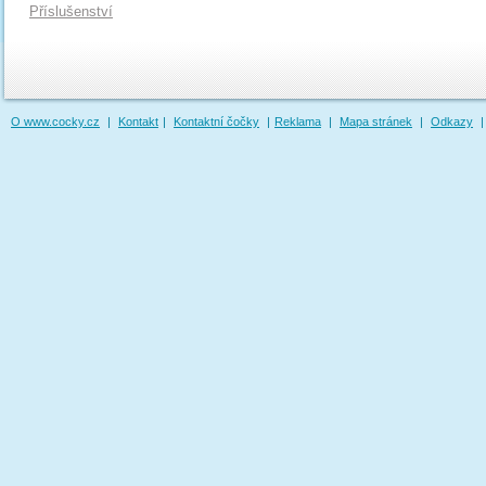
Příslušenství
O www.cocky.cz
|
Kontakt
|
Kontaktní čočky
|
Reklama
|
Mapa stránek
|
Odkazy
|