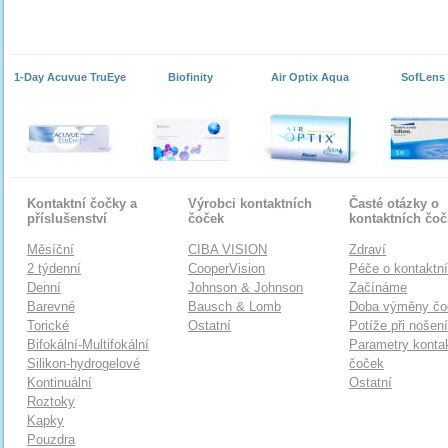
1-Day Acuvue TruEye
Biofinity
Air Optix Aqua
SofLens
Kontaktní čočky a
Výrobci kontaktních
Časté otázky o
příslušenství
čoček
kontaktních čo
Měsíční
CIBA VISION
Zdraví
2 týdenní
CooperVision
Péče o kontaktn
Denní
Johnson & Johnson
Začínáme
Barevné
Bausch & Lomb
Doba výměny čo
Torické
Ostatní
Potíže při nošen
Bifokální-Multifokální
Parametry konta
Silikon-hydrogelové
čoček
Kontinuální
Ostatní
Roztoky
Kapky
Pouzdra