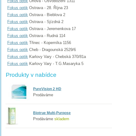
Fokus optik
Orlová - Osvobození 1311
Fokus optik
Ostrava - 28. Října 23
Fokus optik
Ostrava - Bieblova 2
Fokus optik
Ostrava - Sjízdná 2
Fokus optik
Ostrava - Jeremenkova 17
Fokus optik
Ostrava - Rudná 114
Fokus optik
Třinec - Koperníka 1156
Fokus optik
Cheb - Dragounská 2529/6
Fokus optik
Karlovy Vary - Chebská 370/81a
Fokus optik
Karlovy Vary - T.G.Masaryka 5
Produkty v nabídce
PureVision 2 HD
Prodáváme
Biotrue Multi-Purpose
Prodáváme
skladem