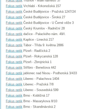
Fokus optik
Trutnov - Malé náměstí 37
Fokus optik
Vrchlabí - Krkonošská 157
Fokus optik
České Budějovice - Pražská 1247/24
Fokus optik
České Budějovice - Široká 27
Fokus optik
České Budějovice - U Černé věže 3
Fokus optik
Český Krumlov - Radniční 28
Fokus optik
dačice - Palackého nám. 49/I.
Fokus optik
Kaplice - Linecká 217
Fokus optik
Tábor - Třída 9. května 2886
Fokus optik
Plzeň - Radčická 2
Fokus optik
Plzeň - Rokycanská 128
Fokus optik
Plzeň - Zbrojnická 1
Fokus optik
Stříbro - Benešova 442
Fokus optik
jablonec nad Nisou - Podhorská 3/433
Fokus optik
Liberec - Palachova 1404
Fokus optik
Liberec - Pražská 7/8
Fokus optik
Liberec - Sousedská 599
Fokus optik
Brno - Kobližná 17
Fokus optik
Brno - Masarykova 8/10
Fokus optik
Brno - Skandinávská 2