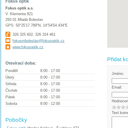
Fokus optik
Fokus optik a.s.
V. Klementa 821
293 01 Mladá Boleslav
GPS: 50°25'17.789''N, 14°54'54.434''E
326 325 602, 326 324 461
fokusmboleslav@fokusoptik.cz
www.fokusoptik.cz
Přidat k
Otevírací doba:
Pondělí
8:00 - 17:00
Jméno:
Úterý
8:00 - 17:00
Středa
8:00 - 17:00
Email:
Čtvrtek
8:00 - 17:00
Pátek
8:00 - 17:00
Hodnocení
Sobota
8:00 - 12:00
Text kome
Pobočky