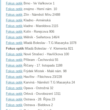
Fokus optik
Brno - Ve Vaňkovce 1
Fokus optik
znojmo - Horní nám. 10
Fokus optik
Zlín - Náměstí Míru 2/488
Fokus optik
Kladno - Arménská
Fokus optik
kladno - Maroldova 2115
Fokus optik
Kolín - Rorejcova 906
Fokus optik
Mělník - Seifertova 146/4
Fokus optik
Mladá Boleslav - T.G.Masaryka 1078
Fokus optik
Mladá Boleslav - V. Klementa 821
Fokus optik
Nové Strašecí - Havlíčkova 100
Fokus optik
Příbram - Čechovská 55
Fokus optik
Říčany - 17. listopadu 1188
Fokus optik
Frýdek Místek - Malé nám. 98
Fokus optik
Havířov - Fibichova 23/228
Fokus optik
Karviná - Náměstí T.G.Masaryka 24
Fokus optik
Opava - Ostrožná 32
Fokus optik
Orlová - Osvobození 1311
Fokus optik
Ostrava - 28. Října 23
Fokus optik
Ostrava - Bieblova 2