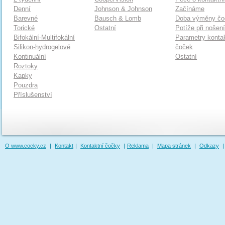
Denní
Johnson & Johnson
Začínáme
Barevné
Bausch & Lomb
Doba výměny čo
Torické
Ostatní
Potíže při nošen
Bifokální-Multifokální
Parametry konta
Silikon-hydrogelové
čoček
Kontinuální
Ostatní
Roztoky
Kapky
Pouzdra
Příslušenství
O www.cocky.cz
|
Kontakt
|
Kontaktní čočky
|
Reklama
|
Mapa stránek
|
Odkazy
|