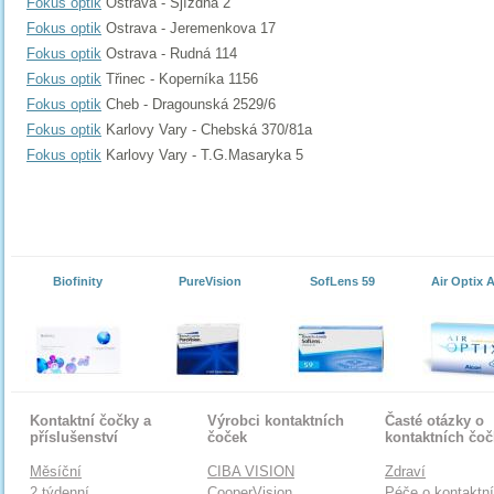
Fokus optik
Ostrava - Sjízdná 2
Fokus optik
Ostrava - Jeremenkova 17
Fokus optik
Ostrava - Rudná 114
Fokus optik
Třinec - Koperníka 1156
Fokus optik
Cheb - Dragounská 2529/6
Fokus optik
Karlovy Vary - Chebská 370/81a
Fokus optik
Karlovy Vary - T.G.Masaryka 5
Biofinity
PureVision
SofLens 59
Air Optix 
Kontaktní čočky a
Výrobci kontaktních
Časté otázky o
příslušenství
čoček
kontaktních čo
Měsíční
CIBA VISION
Zdraví
2 týdenní
CooperVision
Péče o kontaktn