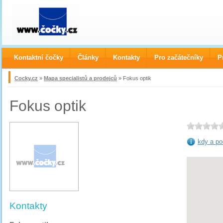
Kontaktní čočky
Články
Kontakty
Pro začátečníky
P
Cocky.cz
»
Mapa specialistů a prodejců
» Fokus optik
Fokus optik
kdy a po
Kontakty