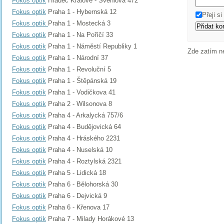
Fokus optik
Hradec Králové - Švehlova 472
Fokus optik
Praha 1 - Hybernská 12
Přeji s
Fokus optik
Praha 1 - Mostecká 3
Fokus optik
Praha 1 - Na Poříčí 33
Fokus optik
Praha 1 - Náměstí Republiky 1
Zde zatím n
Fokus optik
Praha 1 - Národní 37
Fokus optik
Praha 1 - Revoluční 5
Fokus optik
Praha 1 - Štěpánská 19
Fokus optik
Praha 1 - Vodičkova 41
Fokus optik
Praha 2 - Wilsonova 8
Fokus optik
Praha 4 - Arkalycká 757/6
Fokus optik
Praha 4 - Budějovická 64
Fokus optik
Praha 4 - Hráského 2231
Fokus optik
Praha 4 - Nuselská 10
Fokus optik
Praha 4 - Roztylská 2321
Fokus optik
Praha 5 - Lidická 18
Fokus optik
Praha 6 - Bělohorská 30
Fokus optik
Praha 6 - Dejvická 9
Fokus optik
Praha 6 - Křenova 17
Fokus optik
Praha 7 - Milady Horákové 13