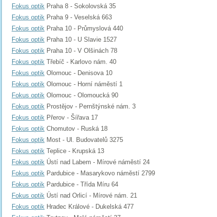
Fokus optik
Praha 8 - Sokolovská 35
Fokus optik
Praha 9 - Veselská 663
Fokus optik
Praha 10 - Průmyslová 440
Fokus optik
Praha 10 - U Slavie 1527
Fokus optik
Praha 10 - V Olšinách 78
Fokus optik
Třebíč - Karlovo nám. 40
Fokus optik
Olomouc - Denisova 10
Fokus optik
Olomouc - Horní náměstí 1
Fokus optik
Olomouc - Olomoucká 90
Fokus optik
Prostějov - Pernštýnské nám. 3
Fokus optik
Přerov - Šířava 17
Fokus optik
Chomutov - Ruská 18
Fokus optik
Most - Ul. Budovatelů 3275
Fokus optik
Teplice - Krupská 13
Fokus optik
Ústí nad Labem - Mírové náměstí 24
Fokus optik
Pardubice - Masarykovo náměstí 2799
Fokus optik
Pardubice - Třída Míru 64
Fokus optik
Ústí nad Orlicí - Mírové nám. 21
Fokus optik
Hradec Králové - Dukelská 477