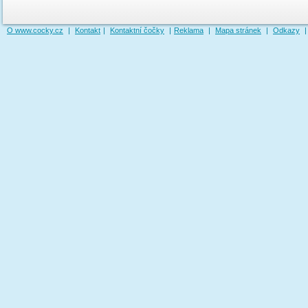
O www.cocky.cz
|
Kontakt
|
Kontaktní čočky
|
Reklama
|
Mapa stránek
|
Odkazy
|