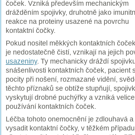
čoček. Vzniká především mechanickým
drážděním spojivky, druhotně jako imunitn
reakce na proteiny usazené na povrchu
kontaktní čočky.
Pokud nositel měkkých kontaktních čoček
je nedostatečně čistí, vznikají na jejich p
usazeniny
. Ty mechanicky dráždí spojivku
snášenlivosti kontaktních čoček, pacient 
pocity při nošení, rozmazané vidění, svěd
těchto příznaků se obtíže stupňují, spojiv
vyskytují drobné puchýřky a vzniká velice
používání kontaktních čoček.
Léčba tohoto onemocnění je zdlouhavá a 
vysadit kontaktní čočky, v těžkém případ