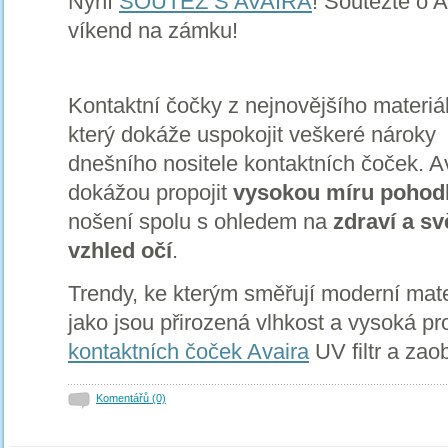
Nyní
SOUTĚŽ S AVAIRA
! Soutěžte o A
víkend na zámku!
Kontaktní čočky z nejnovějšího materiá
který dokáže uspokojit veškeré nároky
dnešního nositele kontaktních čoček. A
dokážou propojit
vysokou míru pohodl
nošení spolu s ohledem na
zdraví a sv
vzhled očí
.
Trendy, ke kterým směřují moderní mate
jako jsou přirozená vlhkost a vysoká pro
kontaktních čoček Avaira
UV filtr a zao
Komentářů (0)