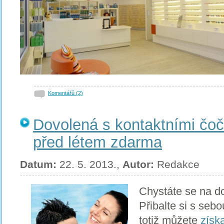
Komentářů (2)
Dovolená s kontaktními čoč
před létem zdarma
Datum:
22. 5. 2013.,
Autor:
Redakce
Chystáte se na do
Přibalte si s seb
totiž můžete
získ