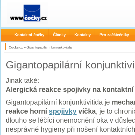
Kontaktní čočky
Články
Kontakty
Pro začátečníky
Cocky.cz
» Gigantopapilární konjunktivitida
Gigantopapilární konjunktivi
Jinak také:
Alergická reakce spojivky na kontaktní
Gigantopapilární konjunktivitida je
mechan
reakce horní
spojivky
víčka
, je to chron
dlouho se léčící
onemocnění oka v důsle
nesprávné hygieny při nošení kontaktníc