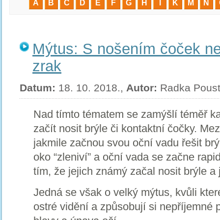
A
B
C
D
E
F
G
H
I
K
M
N
Mýtus: S nošením čoček neb
zrak
Datum:
18. 10. 2018.,
Autor:
Radka Pous
Nad tímto tématem se zamýšlí téměř ka
začít nosit brýle či kontaktní čočky. Mez
jakmile začnou svou oční vadu řešit brý
oko “zleniví” a oční vada se začne rapi
tím, že jejich známý začal nosit brýle a
Jedná se však o velký mýtus, kvůli kter
ostré vidění a způsobují si nepříjemné p