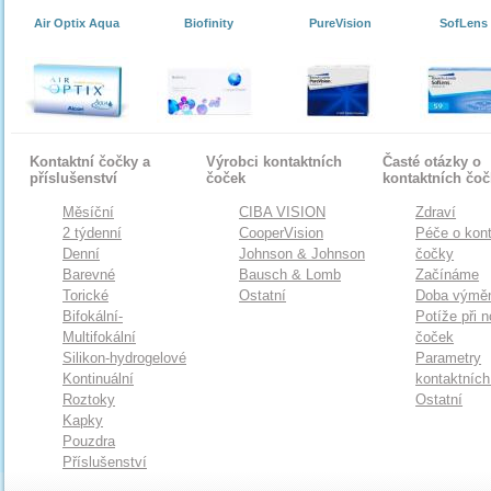
Air Optix Aqua
Biofinity
PureVision
SofLens
Kontaktní čočky a
Výrobci kontaktních
Časté otázky o
příslušenství
čoček
kontaktních čo
Měsíční
CIBA VISION
Zdraví
2 týdenní
CooperVision
Péče o kont
Denní
Johnson & Johnson
čočky
Barevné
Bausch & Lomb
Začínáme
Torické
Ostatní
Doba výmě
Bifokální-
Potíže při 
Multifokální
čoček
Silikon-hydrogelové
Parametry
Kontinuální
kontaktníc
Roztoky
Ostatní
Kapky
Pouzdra
Příslušenství