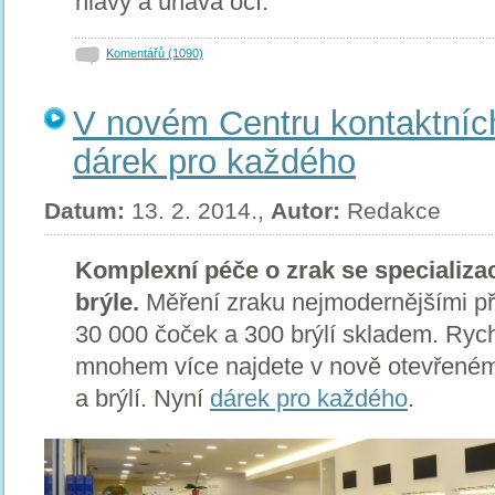
hlavy a únava očí.
Komentářů (1090)
V novém Centru kontaktních
dárek pro každého
Datum:
13. 2. 2014.,
Autor:
Redakce
Komplexní péče o zrak se specializac
brýle.
Měření zraku nejmodernějšími pří
30 000 čoček a 300 brýlí skladem. Rychl
mnohem více najdete v nově otevřeném
a brýlí. Nyní
dárek pro každého
.