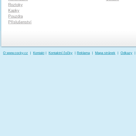
Roztoky
Kapky
Pouzdra
Příslušenství
O www.cocky.cz
|
Kontakt
|
Kontaktní čočky
|
Reklama
|
Mapa stránek
|
Odkazy
|