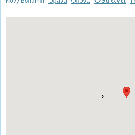
Opava
Orlová
T
Nový Bohumín
3