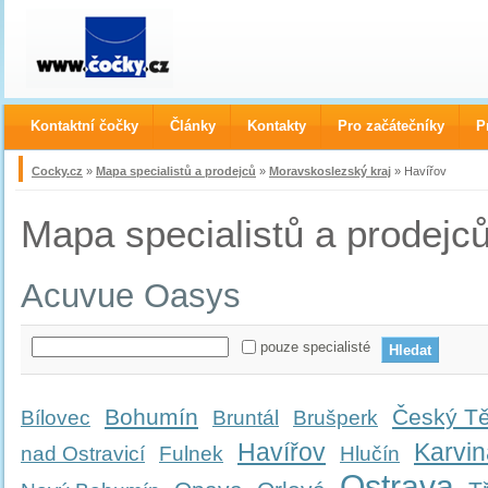
Kontaktní čočky
Články
Kontakty
Pro začátečníky
P
Cocky.cz
»
Mapa specialistů a prodejců
»
Moravskoslezský kraj
» Havířov
Mapa specialistů a prodejc
Acuvue Oasys
pouze specialisté
Bohumín
Český Tě
Bílovec
Bruntál
Brušperk
Havířov
Karvin
nad Ostravicí
Fulnek
Hlučín
Ostrava