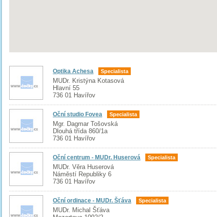
Optika Achesa
Specialista
MUDr. Kristýna Kotasová
Hlavní 55
736 01 Havířov
Oční studio Fovea
Specialista
Mgr. Dagmar Tošovská
Dlouhá třída 860/1a
736 01 Havířov
Oční centrum - MUDr. Huserová
Specialista
MUDr. Věra Huserová
Náměstí Republiky 6
736 01 Havířov
Oční ordinace - MUDr. Šťáva
Specialista
MUDr. Michal Šťáva