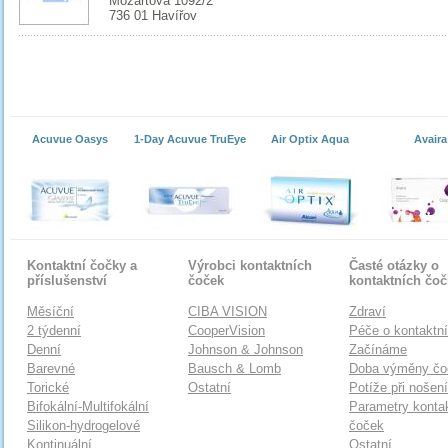
Mozartova 1092/2
736 01 Havířov
Acuvue Oasys
1-Day Acuvue TruEye
Air Optix Aqua
Avaira
Kontaktní čočky a
Výrobci kontaktních
Časté otázky o
příslušenství
čoček
kontaktních čo
Měsíční
CIBA VISION
Zdraví
2 týdenní
CooperVision
Péče o kontaktn
Denní
Johnson & Johnson
Začínáme
Barevné
Bausch & Lomb
Doba výměny čo
Torické
Ostatní
Potíže při nošen
Bifokální-Multifokální
Parametry konta
Silikon-hydrogelové
čoček
Kontinuální
Ostatní