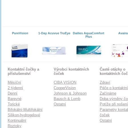
PureVision
1-Day Acuvue TruEye
Dailies AquaComfort
Avaira
Plus
Kontaktní čočky a
Výrobci kontaktních
Časté otázky o
příslušenství
čoček
kontaktních čo
Měsíční
CIBA VISION
Zdraví
2 týdenní
CooperVision
Péče o kontaktn
Denní
Johnson & Johnson
Začínáme
Barevné
Bausch & Lomb
Doba výměny čo
Torické
Ostatní
Potíže při nošen
Bifokální-Multifokální
Parametry konta
Silikon-hydrogelové
čoček
Kontinuální
Ostatní
Roztoky