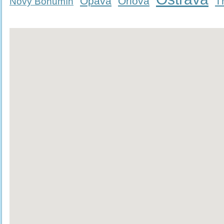
Opava
Orlová
T
Nový Bohumín