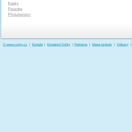
Kapky
Pouzdra
Příslušenství
O www.cocky.cz
|
Kontakt
|
Kontaktní čočky
|
Reklama
|
Mapa stránek
|
Odkazy
|