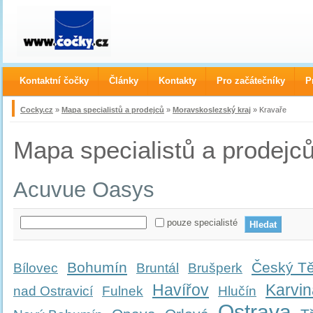
Kontaktní čočky
Články
Kontakty
Pro začátečníky
P
Cocky.cz
»
Mapa specialistů a prodejců
»
Moravskoslezský kraj
» Kravaře
Mapa specialistů a prodejc
Acuvue Oasys
pouze specialisté
Bohumín
Český Tě
Bílovec
Bruntál
Brušperk
Havířov
Karvin
nad Ostravicí
Fulnek
Hlučín
Ostrava