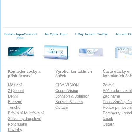
Dailies AquaComfort
Air Optix Aqua
1-Day Acuvue TruEye
Acuvue O
Plus
Kontaktní čočky a
Výrobci kontaktních
Časté otázky o
příslušenství
čoček
kontaktních čo
Měsíční
CIBA VISION
Zdraví
2 týdenní
CooperVision
Péče o kontaktn
Denní
Johnson & Johnson
Začínáme
Barevné
Bausch & Lomb
Doba výměny čo
Torické
Ostatní
Potíže při nošen
Bifokální-Multifokální
Parametry konta
Silikon-hydrogelové
čoček
Kontinuální
Ostatní
Roztoky