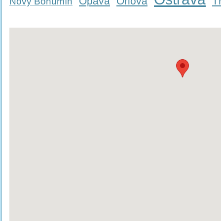
Opava
Orlová
T
Nový Bohumín