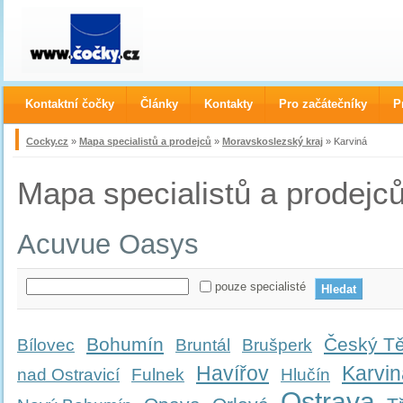
Kontaktní čočky
Články
Kontakty
Pro začátečníky
P
Cocky.cz
»
Mapa specialistů a prodejců
»
Moravskoslezský kraj
» Karviná
Mapa specialistů a prodejc
Acuvue Oasys
pouze specialisté
Bohumín
Český Tě
Bílovec
Bruntál
Brušperk
Havířov
Karvin
nad Ostravicí
Fulnek
Hlučín
Ostrava