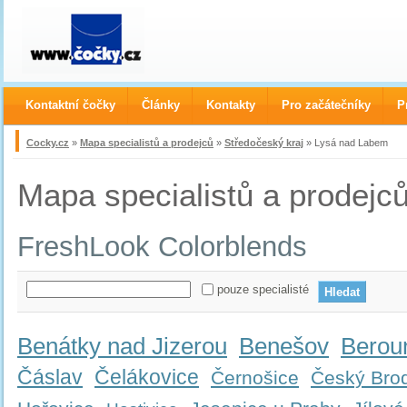
Kontaktní čočky
Články
Kontakty
Pro začátečníky
P
Cocky.cz
»
Mapa specialistů a prodejců
»
Středočeský kraj
» Lysá nad Labem
Mapa specialistů a prodejc
FreshLook Colorblends
pouze specialisté
Benátky nad Jizerou
Benešov
Berou
Čáslav
Čelákovice
Černošice
Český Bro