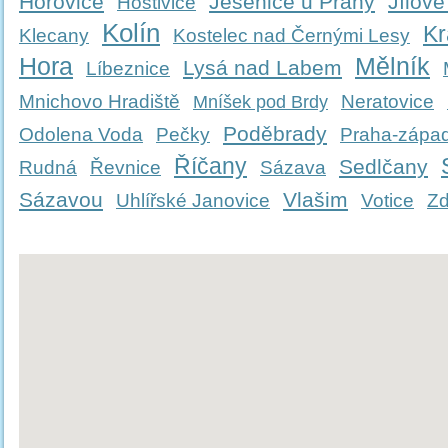
Hořovice
Jesenice u Prahy
Jílové
Hostivice
Kolín
Kr
Klecany
Kostelec nad Černými Lesy
Hora
Mělník
Lysá nad Labem
Líbeznice
Mnichovo Hradiště
Neratovice
Mníšek pod Brdy
Poděbrady
Odolena Voda
Pečky
Praha-zápa
Říčany
Sedlčany
Rudná
Řevnice
Sázava
Sázavou
Vlašim
Uhlířské Janovice
Votice
Zd