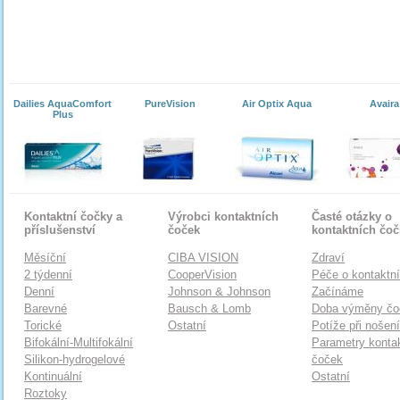
Dailies AquaComfort
PureVision
Air Optix Aqua
Avaira
Plus
Kontaktní čočky a
Výrobci kontaktních
Časté otázky o
příslušenství
čoček
kontaktních čo
Měsíční
CIBA VISION
Zdraví
2 týdenní
CooperVision
Péče o kontaktn
Denní
Johnson & Johnson
Začínáme
Barevné
Bausch & Lomb
Doba výměny čo
Torické
Ostatní
Potíže při nošen
Bifokální-Multifokální
Parametry konta
Silikon-hydrogelové
čoček
Kontinuální
Ostatní
Roztoky