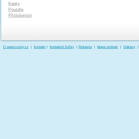
Kapky
Pouzdra
Příslušenství
O www.cocky.cz
|
Kontakt
|
Kontaktní čočky
|
Reklama
|
Mapa stránek
|
Odkazy
|