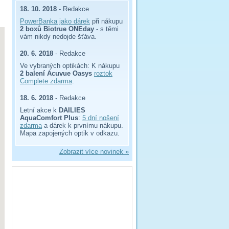
18. 10. 2018
- Redakce
PowerBanka jako dárek
při nákupu
2 boxů Biotrue ONEday
- s těmi
vám nikdy nedojde šťáva.
20. 6. 2018
- Redakce
Ve vybraných optikách: K nákupu
2 balení Acuvue Oasys
roztok
Complete zdarma
.
18. 6. 2018
- Redakce
Letní akce k
DAILIES
AquaComfort Plus
:
5 dní nošení
zdarma
a dárek k prvnímu nákupu.
Mapa zapojených optik v odkazu.
Zobrazit více novinek »