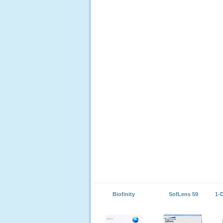
Biofinity
SofLens 59
1-