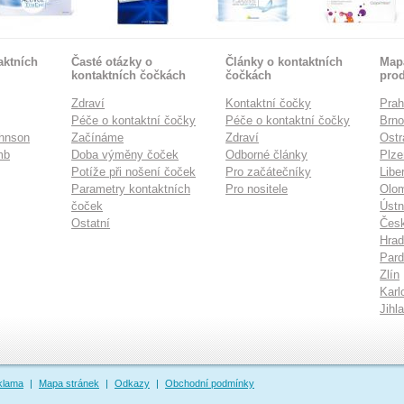
aktních
Časté otázky o
Články o kontaktních
Mapa
kontaktních čočkách
čočkách
pro
Zdraví
Kontaktní čočky
Pra
Péče o kontaktní čočky
Péče o kontaktní čočky
Brn
hnson
Začínáme
Zdraví
Ostr
mb
Doba výměny čoček
Odborné články
Plze
Potíže při nošení čoček
Pro začátečníky
Libe
Parametry kontaktních
Pro nositele
Olo
čoček
Ústn
Ostatní
Česk
Hrad
Pard
Zlín
Karl
Jihl
klama
|
Mapa stránek
|
Odkazy
|
Obchodní podmínky