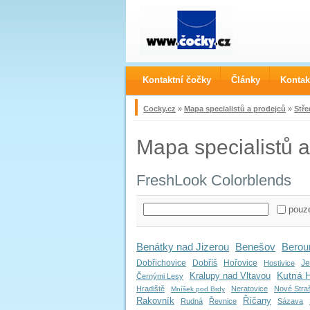
Kontaktní čočky
Články
Kontak
Cocky.cz
»
Mapa specialistů a prodejců
»
Stře
Mapa specialistů a
FreshLook Colorblends
pouze
Benátky nad Jizerou
Benešov
Berou
Dobřichovice
Dobříš
Hořovice
Je
Hostivice
Kutná 
Kralupy nad Vltavou
Černými Lesy
Hradiště
Neratovice
Nové Stra
Mníšek pod Brdy
Rakovník
Říčany
Rudná
Řevnice
Sázava