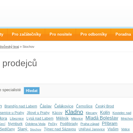
ty
Pro začátečníky
Pro nositele
Pro odborníky
Poradna
dočeský kraj
» Stochov
 prodejců
 specialisté
n
Čáslav
Čelákovice
Brandýs nad Labem
Černošice
Český Brod
Kladno
Kolín
senice u Prahy
Jílové u Prahy
Kácov
Klecany
Kostelec nad
Mladá Boleslav
Hora
Mělník
Lysá nad Labem
Líbeznice
Milovice
Mnicho
Příbram
Nymburk
Poděbrady
šecí
Odolena Voda
Pečky
Praha-západ
Slaný
Sedlčany
Týnec nad Sázavou
Vlašim
Uhlířské Janovice
Votice
Stochov