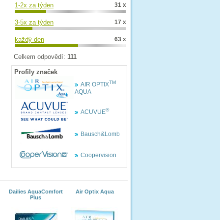
1-2x za týden
31 x
3-5x za týden
17 x
každý den
63 x
Celkem odpovědí:
111
Profily značek
TM
AIR OPTIX
AQUA
®
ACUVUE
Bausch&Lomb
Coopervision
Dailies AquaComfort
Air Optix Aqua
Plus