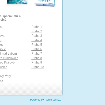
 specialistů a
dejců
ha
Praha 1
o
Praha 2
ava
Praha 3
ň
Praha 4
rec
Praha 5
mouc
Praha 6
í nad Labem
Praha 7
é Budějovice
Praha 8
ec Králové
Praha 9
ubice
Praha 10
ovy Vary
ava
Powered by
Venturia s.r.o.