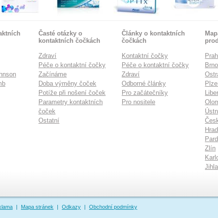
aktních
Časté otázky o
Články o kontaktních
Mapa
kontaktních čočkách
čočkách
pro
Zdraví
Kontaktní čočky
Pra
Péče o kontaktní čočky
Péče o kontaktní čočky
Brn
hnson
Začínáme
Zdraví
Ostr
mb
Doba výměny čoček
Odborné články
Plze
Potíže při nošení čoček
Pro začátečníky
Libe
Parametry kontaktních
Pro nositele
Olo
čoček
Ústn
Ostatní
Česk
Hrad
Pard
Zlín
Karl
Jihl
klama
|
Mapa stránek
|
Odkazy
|
Obchodní podmínky