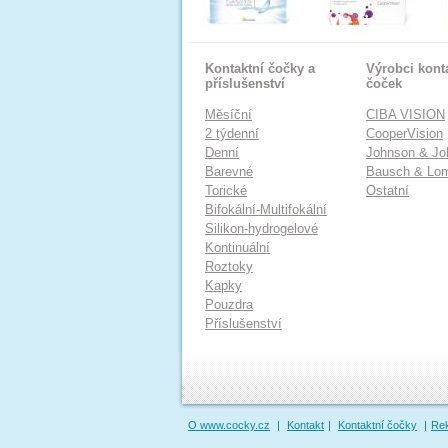
Kontaktní čočky a
Výrobci kont
příslušenství
čoček
Měsíční
CIBA VISION
2 týdenní
CooperVision
Denní
Johnson & Jo
Barevné
Bausch & Lo
Torické
Ostatní
Bifokální-Multifokální
Silikon-hydrogelové
Kontinuální
Roztoky
Kapky
Pouzdra
Příslušenství
O www.cocky.cz
|
Kontakt
|
Kontaktní čočky
|
Re