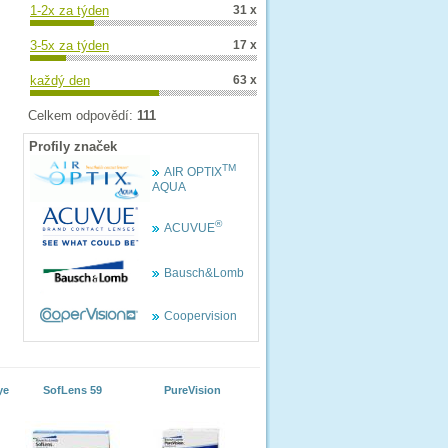
1-2x za týden
31 x
3-5x za týden
17 x
každý den
63 x
Celkem odpovědí:
111
Profily značek
TM
AIR OPTIX
AQUA
®
ACUVUE
Bausch&Lomb
Coopervision
ye
SofLens 59
PureVision