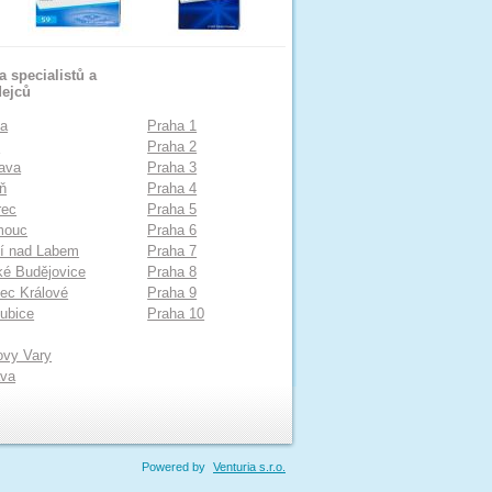
 specialistů a
dejců
ha
Praha 1
o
Praha 2
ava
Praha 3
ň
Praha 4
rec
Praha 5
mouc
Praha 6
í nad Labem
Praha 7
é Budějovice
Praha 8
ec Králové
Praha 9
ubice
Praha 10
ovy Vary
ava
Powered by
Venturia s.r.o.