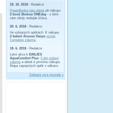
18. 10. 2018
- Redakce
PowerBanka jako dárek
při nákupu
2 boxů Biotrue ONEday
- s těmi
vám nikdy nedojde šťáva.
20. 6. 2018
- Redakce
Ve vybraných optikách: K nákupu
2 balení Acuvue Oasys
roztok
Complete zdarma
.
18. 6. 2018
- Redakce
Letní akce k
DAILIES
AquaComfort Plus
:
5 dní nošení
zdarma
a dárek k prvnímu nákupu.
Mapa zapojených optik v odkazu.
Zobrazit více novinek »