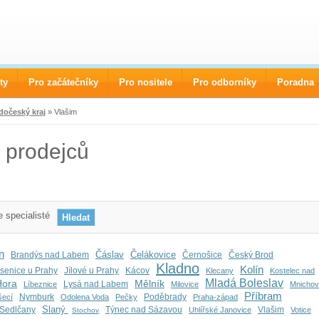
ty
Pro začátečníky
Pro nositele
Pro odborníky
Poradna
dočeský kraj
» Vlašim
 prodejců
 specialisté
n
Čáslav
Čelákovice
Brandýs nad Labem
Černošice
Český Brod
Kladno
Kolín
senice u Prahy
Jílové u Prahy
Kácov
Klecany
Kostelec nad
Mladá Boleslav
Hora
Mělník
Lysá nad Labem
Líbeznice
Milovice
Mnicho
Příbram
Nymburk
Poděbrady
šecí
Odolena Voda
Pečky
Praha-západ
Slaný
Sedlčany
Týnec nad Sázavou
Vlašim
Uhlířské Janovice
Votice
Stochov