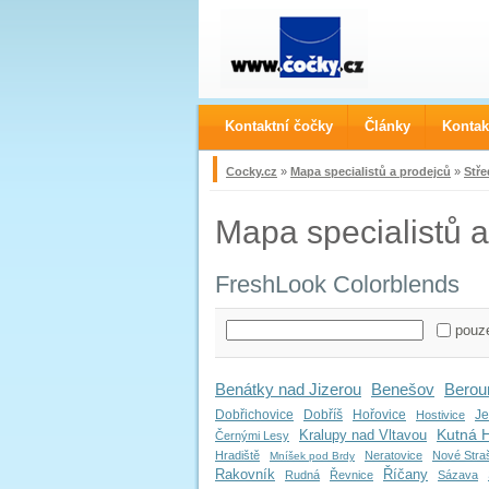
Kontaktní čočky
Články
Kontak
Cocky.cz
»
Mapa specialistů a prodejců
»
Stře
Mapa specialistů a
FreshLook Colorblends
pouze
Benátky nad Jizerou
Benešov
Berou
Dobřichovice
Dobříš
Hořovice
Je
Hostivice
Kutná 
Kralupy nad Vltavou
Černými Lesy
Hradiště
Neratovice
Nové Stra
Mníšek pod Brdy
Rakovník
Říčany
Rudná
Řevnice
Sázava