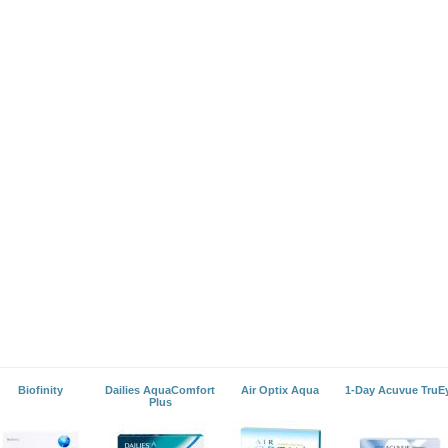
Biofinity
Dailies AquaComfort
Air Optix Aqua
1-Day Acuvue TruE
Plus