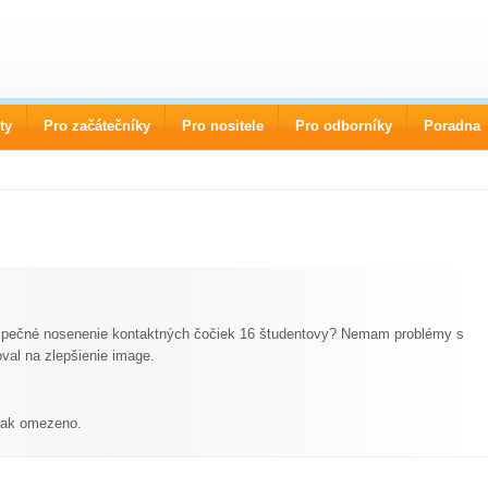
ty
Pro začátečníky
Pro nositele
Pro odborníky
Poradna
ezpečné nosenenie kontaktných čočiek 16 študentovy? Nemam problémy s
al na zlepšienie image.
ijak omezeno.