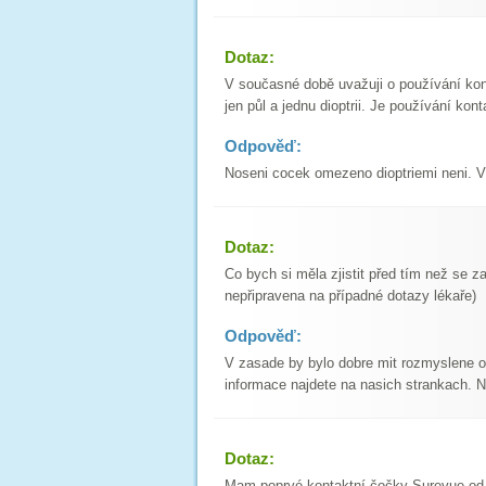
Dotaz:
V současné době uvažuji o používání ko
jen půl a jednu dioptrii. Je používání ko
Odpověď:
Noseni cocek omezeno dioptriemi neni. Vy
Dotaz:
Co bych si měla zjistit před tím než se
nepřipravena na případné dotazy lékaře)
Odpověď:
V zasade by bylo dobre mit rozmyslene o
informace najdete na nasich strankach. Ni
Dotaz:
Mam poprvé kontaktní čočky Surevue od 