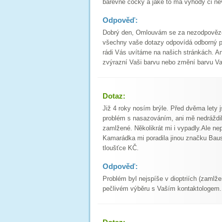
barevné čočky a jaké to má výhody či n
Odpověď:
Dobrý den, Omlouvám se za nezodpovězen
všechny vaše dotazy odpovídá odborný p
rádi Vás uvítáme na našich stránkách. An
zvýrazní Vaši barvu nebo změní barvu Vaš
Dotaz:
Již 4 roky nosím brýle. Před dvěma lety 
problém s nasazováním, ani mě nedráždil
zamlžené. Několikrát mi i vypadly.Ale ne
Kamarádka mi poradila jinou značku Bausc
tloušťce KČ.
Odpověď:
Problém byl nejspíše v dioptriích (zaml
pečlivém výběru s Vaším kontaktologem.