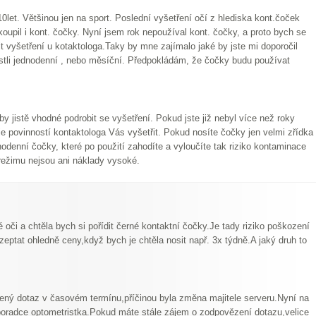
0let. Většinou jen na sport. Poslední vyšetření očí z hlediska kont.čoček
oupil i kont. čočky. Nyní jsem rok nepoužíval kont. čočky, a proto bych se
t vyšetření u kotaktologa.Taky by mne zajímalo jaké by jste mi doporočil
estli jednodenní , nebo měsíční. Předpokládám, že čočky budu používat
by jistě vhodné podrobit se vyšetření. Pokud jste již nebyl více než roky
je povinností kontaktologa Vás vyšetřit. Pokud nosíte čočky jen velmi zřídka
nodenní čočky, které po použití zahodíte a vyloučíte tak riziko kontaminace
režimu nejsou ani náklady vysoké.
oči a chtěla bych si pořídit černé kontaktní čočky.Je tady riziko poškození
zeptat ohledně ceny,když bych je chtěla nosit např. 3x týdně.A jaký druh to
ý dotaz v časovém termínu,příčinou byla změna majitele serveru.Nyní na
oradce optometristka.Pokud máte stále zájem o zodpovězení dotazu,velice