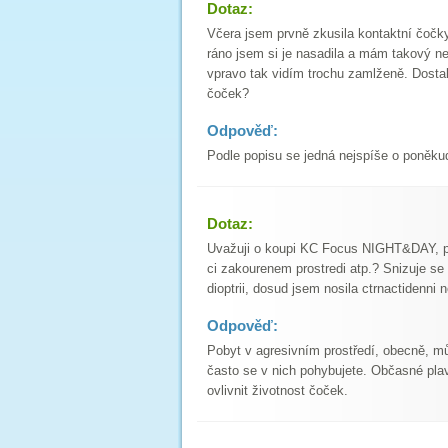
Dotaz:
Včera jsem prvně zkusila kontaktní čočky
ráno jsem si je nasadila a mám takový n
vpravo tak vidím trochu zamlženě. Dostal
čoček?
Odpověď:
Podle popisu se jedná nejspíše o poněku
Dotaz:
Uvažuji o koupi KC Focus NIGHT&DAY, pro
ci zakourenem prostredi atp.? Snizuje se
dioptrii, dosud jsem nosila ctrnactidenn
Odpověď:
Pobyt v agresivním prostředí, obecně, můž
často se v nich pohybujete. Občasné plav
ovlivnit životnost čoček.