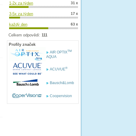
1-2x za týden
31 x
3-5x za týden
17 x
každý den
63 x
Celkem odpovědí:
111
Profily značek
TM
AIR OPTIX
AQUA
®
ACUVUE
Bausch&Lomb
Coopervision