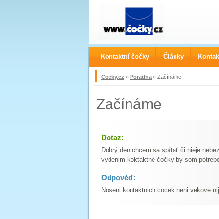
Kontaktní čočky
Články
Kontak
Cocky.cz
»
Poradna
» Začínáme
Začínáme
Dotaz:
Dobrý den chcem sa spítať či nieje neb
vydenim koktaktné čočky by som potrebov
Odpověď:
Noseni kontaktnich cocek neni vekove n