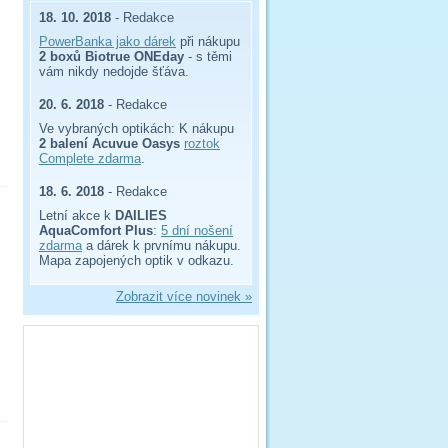
18. 10. 2018
- Redakce
PowerBanka jako dárek
při nákupu
2 boxů Biotrue ONEday
- s těmi
vám nikdy nedojde šťáva.
20. 6. 2018
- Redakce
Ve vybraných optikách: K nákupu
2 balení Acuvue Oasys
roztok
Complete zdarma
.
18. 6. 2018
- Redakce
Letní akce k
DAILIES
AquaComfort Plus
:
5 dní nošení
zdarma
a dárek k prvnímu nákupu.
Mapa zapojených optik v odkazu.
Zobrazit více novinek »