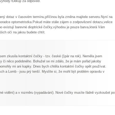
evýhody?Děkuji za odpověď.
ý dotaz v časovém termínu,příčinou byla změna majitele serveru.Nyní na
oradce optometristka.Pokud máte stále zájem o zodpovězení dotazu,velice
o existují barevné dioptrické čočky,výhodou je pouze barva,která Vám
ich očí na jakou budete chtít.
jsem zkusila kontaktní čočky - tzv. české (1pár na rok). Neměla jsem
y či něco podobného. Bohužel se mi zdálo, že je mám pořád jakoby
pomohly mi ani kapky. Dnes bych chtěla kontaktní čočky opět používat.
h a Lomb - jsou prý tenší. Myslíte si, že mohl být problém opravdu v
žené vidění) a v rozměru (vypadávání). Nové čočky musíte řádně vyzkoušet po