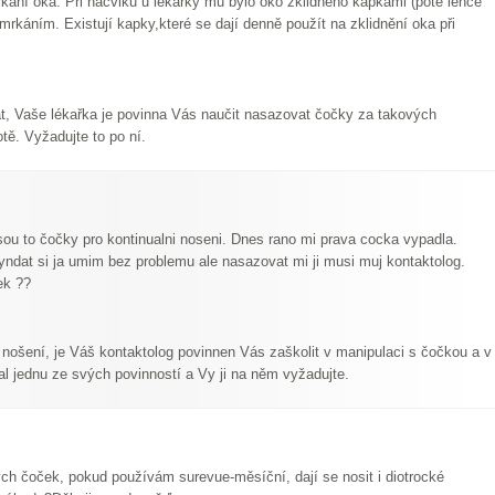
ání oka. Při nácviku u lékařky mu bylo oko zklidněno kapkami (poté lehce
mrkáním. Existují kapky,které se dají denně použít na zklidnění oka při
, Vaše lékařka je povinna Vás naučit nasazovat čočky za takových
ě. Vyžadujte to po ní.
u to čočky pro kontinualni noseni. Dnes rano mi prava cocka vypadla.
ndat si ja umim bez problemu ale nasazovat mi ji musi muj kontaktolog.
ek ??
 nošení, je Váš kontaktolog povinnen Vás zaškolit v manipulaci s čočkou a v
al jednu ze svých povinností a Vy ji na něm vyžadujte.
ch čoček, pokud používám surevue-měsíční, dají se nosit i diotrocké