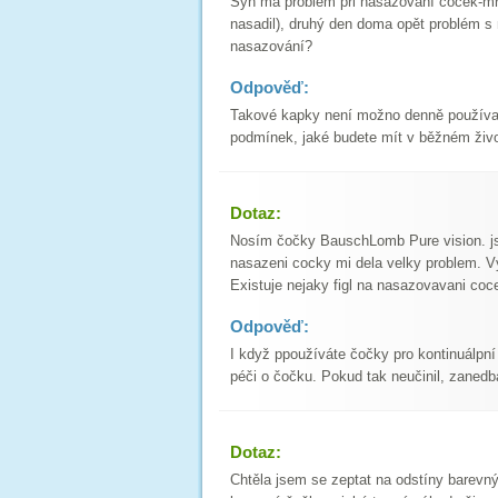
Syn má problém při nasazování čoček-mrk
nasadil), druhý den doma opět problém s 
nasazování?
Odpověď:
Takové kapky není možno denně používat
podmínek, jaké budete mít v běžném život
Dotaz:
Nosím čočky BauschLomb Pure vision. jso
nasazeni cocky mi dela velky problem. Vy
Existuje nejaky figl na nasazovavani coc
Odpověď:
I když ppoužíváte čočky pro kontinuálpní
péči o čočku. Pokud tak neučinil, zanedb
Dotaz:
Chtěla jsem se zeptat na odstíny barevný