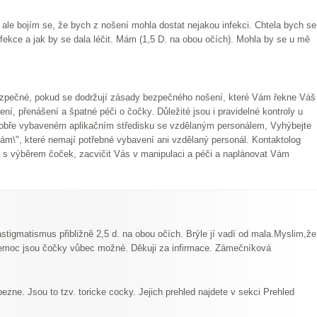
, ale bojím se, že bych z nošení mohla dostat nejakou infekci. Chtela bych se
infekce a jak by se dala léčit. Mám (1,5 D. na obou očích). Mohla by se u mě
bezpečné, pokud se dodržují zásady bezpečného nošení, které Vám řekne Váš
ní, přenášení a špatné péči o čočky. Důležité jsou i pravidelné kontroly u
dobře vybaveném aplikačním středisku se vzdělaným personálem, Vyhýbejte
jnám\", které nemají potřebné vybavení ani vzdělaný personál. Kontaktolog
 s výběrem čoček, zacvičit Vás v manipulaci a péči a naplánovat Vám
stigmatismus přibližně 2,5 d. na obou očích. Brýle jí vadí od mala.Myslim,že
o nemoc jsou čočky vůbec možné. Děkuji za infirmace. Zámečníková
zne. Jsou to tzv. toricke cocky. Jejich prehled najdete v sekci Prehled