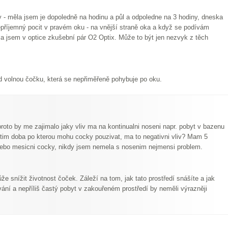
 - měla jsem je dopoledně na hodinu a půl a odpoledne na 3 hodiny, dneska
epříjemný pocit v pravém oku - na vnější straně oka a když se podívám
a jsem v optice zkušební pár O2 Optix. Může to být jen nezvyk z těch
d volnou čočku, která se nepřiměřeně pohybuje po oku.
to by me zajimalo jaky vliv ma na kontinualni noseni napr. pobyt v bazenu
 tim doba po kterou mohu cocky pouzivat, ma to negativni vliv? Mam 5
i nebo mesicni cocky, nikdy jsem nemela s nosenim nejmensi problem.
e snížit životnost čoček. Záleží na tom, jak tato prostředí snášíte a jak
ání a nepříliš častý pobyt v zakouřeném prostředí by neměli výrazněji