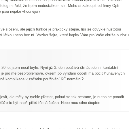
tolog mi řekl, že trpím nedostatkem slz. Mohu si zakoupit od firmy Opti-
o jsou nějaké vhodnější?
e složení, ale jejich funkce je prakticky stejné, liší se obvykle hustotou
ní látkou nebo bez ní. Vyzkoušejte, které kapky Vám pro Vaše obtíže budozu
, 20 let jsem nosil brýle. Nyní již 3. den používá čtrnáctidenní kontaktní
ní je pro mě bezproblémové, ovšem po vyndání čoček má pocit \"unavených
drobné komplikace v začátku používání KČ normální?
vit, ale měly by rychle přestat, pokud se tak nestane, je nutno se poradit
Může to být např. příliš těsná čočka. Nebo moc silné dioptrie.