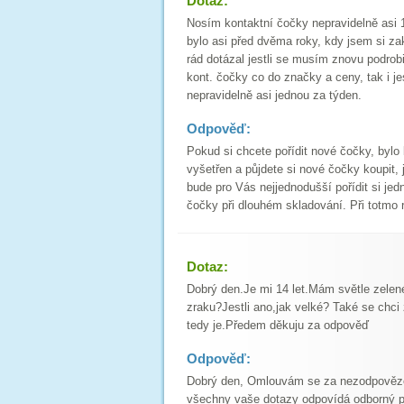
Dotaz:
Nosím kontaktní čočky nepravidelně asi 1
bylo asi před dvěma roky, kdy jsem si zak
rád dotázal jestli se musím znovu podrobi
kont. čočky co do značky a ceny, tak i j
nepravidelně asi jednou za týden.
Odpověď:
Pokud si chcete pořídit nové čočky, bylo 
vyšetřen a půjdete si nové čočky koupit, 
bude pro Vás nejjednodušší pořídit si jed
čočky při dlouhém skladování. Při totmo 
Dotaz:
Dobrý den.Je mi 14 let.Mám světle zelené 
zraku?Jestli ano,jak velké? Také se chci 
tedy je.Předem děkuju za odpověď
Odpověď:
Dobrý den, Omlouvám se za nezodpovězen
všechny vaše dotazy odpovídá odborný p