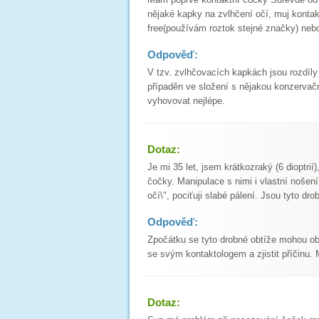
nějaké kapky na zvlhčení očí, muj kontak
free(používám roztok stejné značky) neb
Odpověď:
V tzv. zvlhčovacích kapkách jsou rozdíly v
případěn ve složení s nějakou konzervač
vyhovovat nejlépe.
Dotaz:
Je mi 35 let, jsem krátkozraký (6 dioptrií)
čočky. Manipulace s nimi i vlastní noše
očí\", pociťuji slabé pálení. Jsou tyto 
Odpověď:
Zpočátku se tyto drobné obtíže mohou obje
se svým kontaktologem a zjistit příčinu. 
Dotaz: