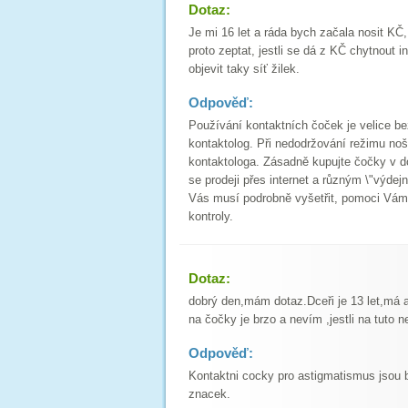
Dotaz:
Je mi 16 let a ráda bych začala nosit KČ
proto zeptat, jestli se dá z KČ chytnout 
objevit taky síť žilek.
Odpověď:
Používání kontaktních čoček je velice 
kontaktolog. Při nedodržování režimu noše
kontaktologa. Zásadně kupujte čočky v 
se prodeji přes internet a různým \"výde
Vás musí podrobně vyšetřit, pomoci Vám
kontroly.
Dotaz:
dobrý den,mám dotaz.Dceři je 13 let,má a
na čočky je brzo a nevím ,jestli na tut
Odpověď:
Kontaktni cocky pro astigmatismus jsou be
znacek.