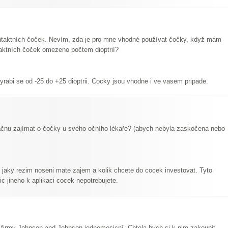
ntaktních čoček. Nevím, zda je pro mne vhodné používat čočky, když mám
ntaktních čoček omezeno počtem dioptrií?
rabi se od -25 do +25 dioptrii. Cocky jsou vhodne i ve vasem pripade.
 začnu zajímat o čočky u svého očního lékaře? (abych nebyla zaskočena nebo
 jaky rezim noseni mate zajem a kolik chcete do cocek investovat. Tyto
c jineho k aplikaci cocek nepotrebujete.
firmy Johnson and Johnson jednomesicní. Chtela bych si k nim zakoupit